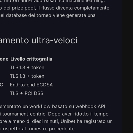
ro motori anti‑fraud basati su machine learning.
o dei prize pool, il flusso diventa completamente
 nel database del torneo viene generata una
amento ultra‑veloci
one
Livello crittografia
TLS 1.3 + token
TLS 1.3 + token
TC
End‑to‑end ECDSA
TLS + PCI DSS
plementato un workflow basato su webhook API
mi tournament‑centric. Dopo aver ridotto il tempo
ore a meno di dieci minuti, Unibet ha registrato un
i rispetto al trimestre precedente.