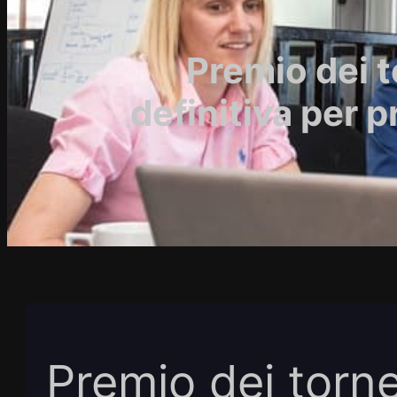
Premio dei to
definitiva per p
Premio dei tornei