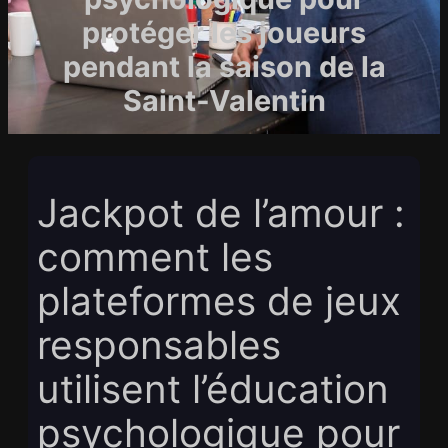
protéger les joueurs
pendant la saison de la
Saint‑Valentin
Jackpot de l’amour :
comment les
plateformes de jeux
responsables
utilisent l’éducation
psychologique pour