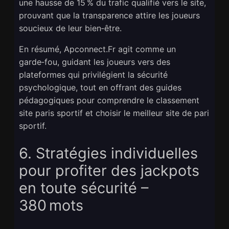
une hausse de 15 % du trafic qualifié vers le site,
prouvant que la transparence attire les joueurs
soucieux de leur bien‑être.
En résumé, Apconnect.Fr agit comme un
garde‑fou, guidant les joueurs vers des
plateformes qui privilégient la sécurité
psychologique, tout en offrant des guides
pédagogiques pour comprendre le classement
site paris sportif et choisir le meilleur site de pari
sportif.
6. Stratégies individuelles
pour profiter des jackpots
en toute sécurité –
380 mots