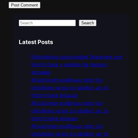
S
Search
e
a
Latest Posts
r
c
Estratégica oportunidad financiera con
h
thorfortune y análisis de riesgos
actuales
Αξιολόγηση κινδύνων από την
επένδυση μέχρι το κέρδος με το
thorfortune σήμερα
Αξιολόγηση κινδύνων από την
επένδυση μέχρι το κέρδος με το
thorfortune σήμερα
Αξιολόγηση κινδύνων από την
επένδυση μέχρι το κέρδος με το