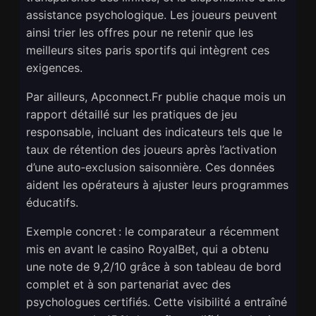
assistance psychologique. Les joueurs peuvent
ainsi trier les offres pour ne retenir que les
meilleurs sites paris sportifs qui intègrent ces
exigences.
Par ailleurs, Apconnect.Fr publie chaque mois un
rapport détaillé sur les pratiques de jeu
responsable, incluant des indicateurs tels que le
taux de rétention des joueurs après l’activation
d’une auto‑exclusion saisonnière. Ces données
aident les opérateurs à ajuster leurs programmes
éducatifs.
Exemple concret : le comparateur a récemment
mis en avant le casino RoyalBet, qui a obtenu
une note de 9,2/10 grâce à son tableau de bord
complet et à son partenariat avec des
psychologues certifiés. Cette visibilité a entraîné