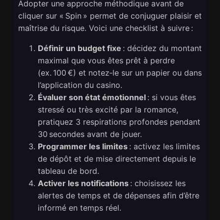
Adopter une approche méthodique avant de
cliquer sur « Spin » permet de conjuguer plaisir et
maîtrise du risque. Voici une checklist à suivre :
Définir un budget fixe
: décidez du montant
maximal que vous êtes prêt à perdre
(ex. 100 €) et notez‑le sur un papier ou dans
l’application du casino.
Évaluer son état émotionnel
: si vous êtes
stressé ou très excité par la romance,
pratiquez 3 respirations profondes pendant
30 secondes avant de jouer.
Programmer les limites
: activez les limites
de dépôt et de mise directement depuis le
tableau de bord.
Activer les notifications
: choisissez les
alertes de temps et de dépenses afin d’être
informé en temps réel.