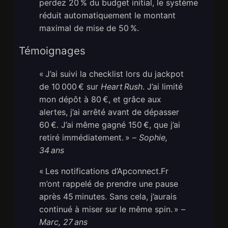
perdez 20 % du budget initial, le système
réduit automatiquement le montant
maximal de mise de 50 %.
Témoignages
« J’ai suivi la checklist lors du jackpot
de 10 000 € sur
Heart Rush
. J’ai limité
mon dépôt à 80 €, et grâce aux
alertes, j’ai arrêté avant de dépasser
60 €. J’ai même gagné 150 €, que j’ai
retiré immédiatement. » –
Sophie,
34 ans
« Les notifications d’Apconnect.Fr
m’ont rappelé de prendre une pause
après 45 minutes. Sans cela, j’aurais
continué à miser sur le même spin. » –
Marc, 27 ans