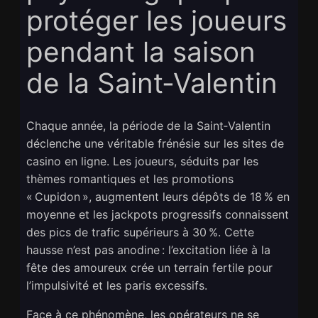
protéger les joueurs
pendant la saison
de la Saint‑Valentin
Chaque année, la période de la Saint‑Valentin
déclenche une véritable frénésie sur les sites de
casino en ligne. Les joueurs, séduits par les
thèmes romantiques et les promotions
« Cupidon », augmentent leurs dépôts de 18 % en
moyenne et les jackpots progressifs connaissent
des pics de trafic supérieurs à 30 %. Cette
hausse n’est pas anodine : l’excitation liée à la
fête des amoureux crée un terrain fertile pour
l’impulsivité et les paris excessifs.
Face à ce phénomène, les opérateurs ne se