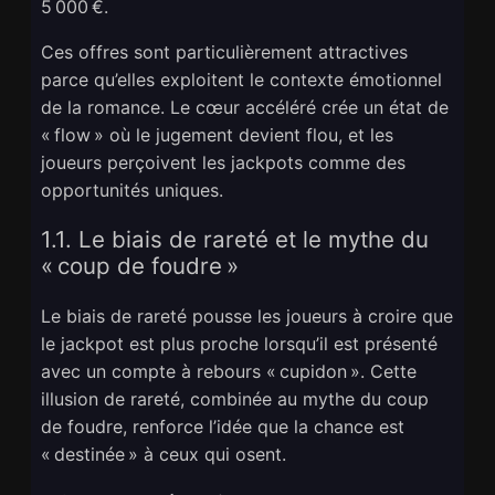
5 000 €.
Ces offres sont particulièrement attractives
parce qu’elles exploitent le contexte émotionnel
de la romance. Le cœur accéléré crée un état de
« flow » où le jugement devient flou, et les
joueurs perçoivent les jackpots comme des
opportunités uniques.
1.1. Le biais de rareté et le mythe du
« coup de foudre »
Le biais de rareté pousse les joueurs à croire que
le jackpot est plus proche lorsqu’il est présenté
avec un compte à rebours « cupidon ». Cette
illusion de rareté, combinée au mythe du coup
de foudre, renforce l’idée que la chance est
« destinée » à ceux qui osent.