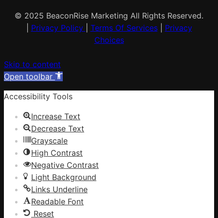
© 2025 BeaconRise Marketing All Rights Reserved.
|
Privacy Policy
|
Terms Of Services
|
Privacy
Choices
Skip to content
Open toolbar
Accessibility Tools
Increase Text
Decrease Text
Grayscale
High Contrast
Negative Contrast
Light Background
Links Underline
Readable Font
Reset