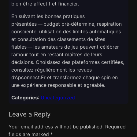
bien‑être affectif et financier.
En suivant les bonnes pratiques
présentées — budget pré‑déterminé, respiration
consciente, utilisation des limites automatiques
et consultation des classements de sites
fiables — les amateurs de jeu peuvent célébrer
l’amour tout en restant maîtres de leurs
décisions. Choisissez des plateformes certifiées,
consultez régulièrement les revues
d’Apconnect.Fr et transformez chaque spin en
une expérience responsable et agréable.
Categories
:
Uncategorized
Leave a Reply
Your email address will not be published.
Required
fields are marked
*