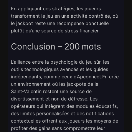
En appliquant ces stratégies, les joueurs
transforment le jeu en une activité contrôlée, où
le jackpot reste une récompense ponctuelle
plutôt qu’une source de stress financier.
Conclusion – 200 mots
L’alliance entre la psychologie du jeu sûr, les
outils technologiques avancés et les guides
indépendants, comme ceux d’Apconnect.Fr, crée
un environnement où les jackpots de la
Saint‑Valentin restent une source de
divertissement et non de détresse. Les
opérateurs qui intègrent des modules éducatifs,
des limites personnalisées et des notifications
contextuelles offrent aux joueurs les moyens de
profiter des gains sans compromettre leur