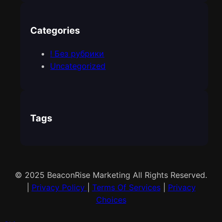
Categories
! Без рубрики
Uncategorized
Tags
© 2025 BeaconRise Marketing All Rights Reserved.
|
Privacy Policy
|
Terms Of Services
|
Privacy
Choices