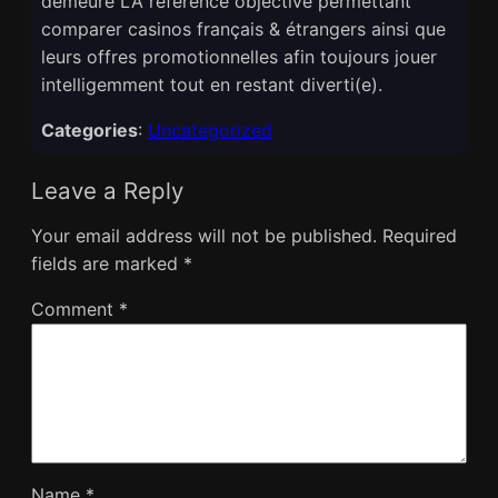
demeure LA référence objective permettant
comparer casinos français & étrangers ainsi que
leurs offres promotionnelles afin toujours jouer
intelligemment tout en restant diverti(e).
Categories
:
Uncategorized
Leave a Reply
Your email address will not be published.
Required
fields are marked
*
Comment
*
Name
*