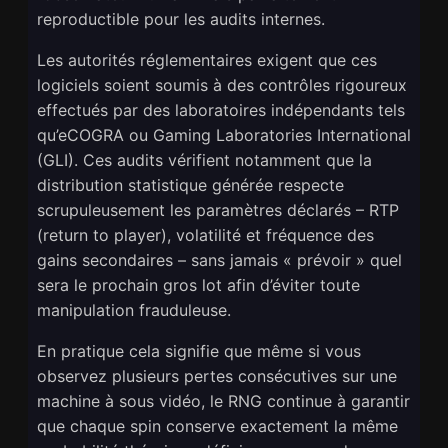
reproductible pour les audits internes.
Les autorités réglementaires exigent que ces
logiciels soient soumis à des contrôles rigoureux
effectués par des laboratoires indépendants tels
qu’eCOGRA ou Gaming Laboratories International
(GLI). Ces audits vérifient notamment que la
distribution statistique générée respecte
scrupuleusement les paramètres déclarés – RTP
(return to player), volatilité et fréquence des
gains secondaires – sans jamais « prévoir » quel
sera le prochain gros lot afin d’éviter toute
manipulation frauduleuse.
En pratique cela signifie que même si vous
observez plusieurs pertes consécutives sur une
machine à sous vidéo, le RNG continue à garantir
que chaque spin conserve exactement la même