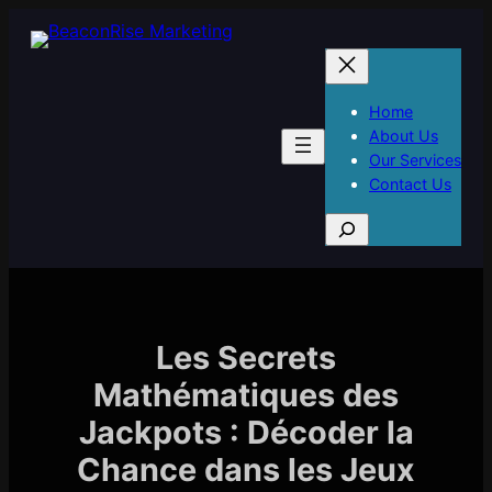
Skip
to
content
Home
About Us
Our Services
Contact Us
S
e
a
r
c
h
Les Secrets
Mathématiques des
Jackpots : Décoder la
Chance dans les Jeux