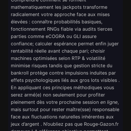
mathematiquement les jackpots transforme
radicalement votre approche face aux mises
élevées : connaître probabilités basiques,
fonctionnement RNGs fiable via audits tierces
parties comme eCOGRA ou GLI assure
confiance; calculer espérance permet enfin juger
rentabilité réelle avant chaque pari; choisir
machines optimisées selon RTP & volatilité
minimise risques tandis que gestion stricte du
bankroll protège contre impulsions induites par
effets psychologiques liés aux gros lots visibles .
En appliquant ces principes méthodiques vous
serez armé(e) non seulement pour profiter
pleinement dès votre prochaine session
en ligne
,
mais surtout pour rester maître(sse) responsable
face aux fluctuations naturelles inhérentes aux
jeux d’argent . N’oubliez pas que Rouge‑Gazon.fr