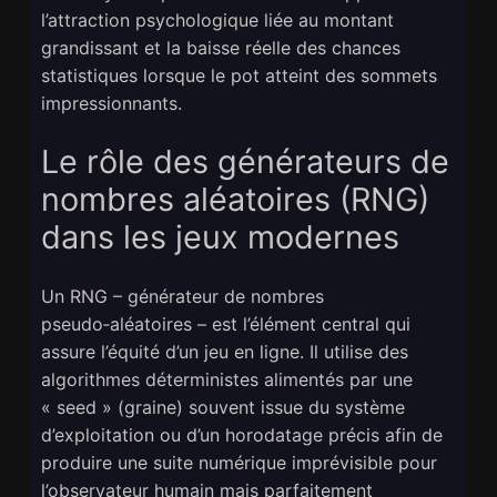
l’attraction psychologique liée au montant
grandissant et la baisse réelle des chances
statistiques lorsque le pot atteint des sommets
impressionnants.
Le rôle des générateurs de
nombres aléatoires (RNG)
dans les jeux modernes
Un RNG – générateur de nombres
pseudo‑aléatoires – est l’élément central qui
assure l’équité d’un jeu en ligne. Il utilise des
algorithmes déterministes alimentés par une
« seed » (graine) souvent issue du système
d’exploitation ou d’un horodatage précis afin de
produire une suite numérique imprévisible pour
l’observateur humain mais parfaitement