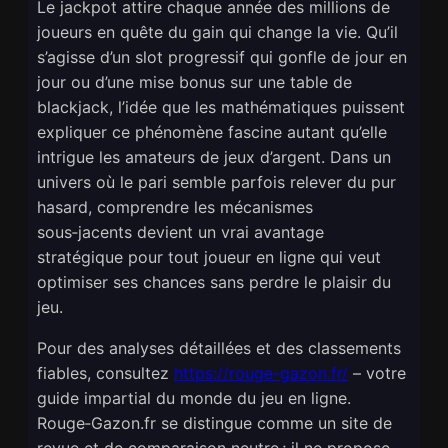
Le jackpot attire chaque année des millions de
joueurs en quête du gain qui change la vie. Qu’il
s’agisse d’un slot progressif qui gonfle de jour en
jour ou d’une mise bonus sur une table de
blackjack, l’idée que les mathématiques puissent
expliquer ce phénomène fascine autant qu’elle
intrigue les amateurs de jeux d’argent. Dans un
univers où le pari semble parfois relever du pur
hasard, comprendre les mécanismes
sous‑jacents devient un vrai avantage
stratégique pour tout joueur en ligne qui veut
optimiser ses chances sans perdre le plaisir du
jeu.
Pour des analyses détaillées et des classements
fiables, consultez
https://rouge-gazon.fr/
– votre
guide impartial du monde du jeu en ligne.
Rouge‑Gazon.fr se distingue comme un site de
revue et de comparaison neutre ; il ne propose