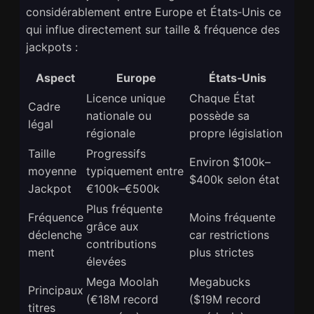
considérablement entre Europe et États‑Unis ce
qui influe directement sur taille & fréquence des
jackpots :
Aspect
Europe
États‑Unis
Licence unique
Chaque État
Cadre
nationale ou
possède sa
légal
régionale
propre législation
Taille
Progressifs
Environ $100k–
moyenne
typiquement entre
$400k selon état
Jackpot
€100k–€500k
Plus fréquente
Fréquence
Moins fréquente
grâce aux
déclenche
car restrictions
contributions
ment
plus strictes
élevées
Mega Moolah
Megabucks
Principaux
(€18M record
($19M record
titres