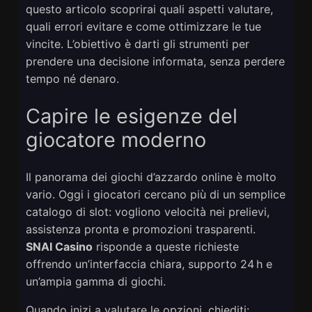
questo articolo scoprirai quali aspetti valutare,
quali errori evitare e come ottimizzare le tue
vincite. L’obiettivo è darti gli strumenti per
prendere una decisione informata, senza perdere
tempo né denaro.
Capire le esigenze del
giocatore moderno
Il panorama dei giochi d’azzardo online è molto
vario. Oggi i giocatori cercano più di un semplice
catalogo di slot: vogliono velocità nei prelievi,
assistenza pronta e promozioni trasparenti.
SNAI Casino
risponde a queste richieste
offrendo un’interfaccia chiara, supporto 24 h e
un’ampia gamma di giochi.
Quando inizi a valutare le opzioni, chiediti: