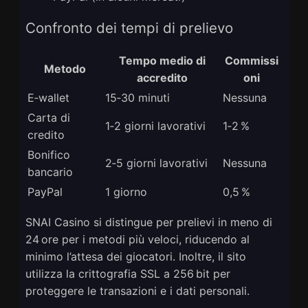
Confronto dei tempi di prelievo
Tempo medio di
Commissi
Metodo
accredito
oni
E‑wallet
15‑30 minuti
Nessuna
Carta di
1‑2 giorni lavorativi
1‑2 %
credito
Bonifico
2‑5 giorni lavorativi
Nessuna
bancario
PayPal
1 giorno
0,5 %
SNAI Casino si distingue per prelievi in meno di
24 ore per i metodi più veloci, riducendo al
minimo l’attesa dei giocatori. Inoltre, il sito
utilizza la crittografia SSL a 256 bit per
proteggere le transazioni e i dati personali.