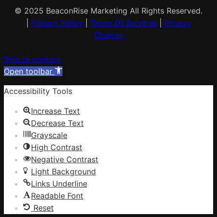
© 2025 BeaconRise Marketing All Rights Reserved.
|
Privacy Policy
|
Terms Of Services
|
Privacy
Choices
Skip to content
Open toolbar
Accessibility Tools
Increase Text
Decrease Text
Grayscale
High Contrast
Negative Contrast
Light Background
Links Underline
Readable Font
Reset