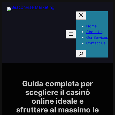
Skip
to
content
Home
About Us
Our Services
Contact Us
S
e
a
r
c
h
Guida completa per
scegliere il casinò
online ideale e
sfruttare al massimo le