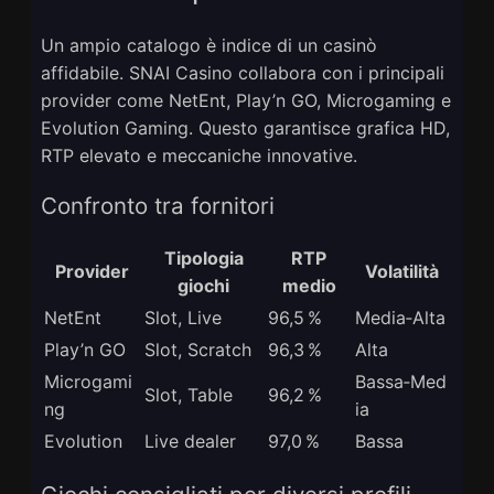
Un ampio catalogo è indice di un casinò
affidabile. SNAI Casino collabora con i principali
provider come NetEnt, Play’n GO, Microgaming e
Evolution Gaming. Questo garantisce grafica HD,
RTP elevato e meccaniche innovative.
Confronto tra fornitori
Tipologia
RTP
Provider
Volatilità
giochi
medio
NetEnt
Slot, Live
96,5 %
Media‑Alta
Play’n GO
Slot, Scratch
96,3 %
Alta
Microgami
Bassa‑Med
Slot, Table
96,2 %
ng
ia
Evolution
Live dealer
97,0 %
Bassa