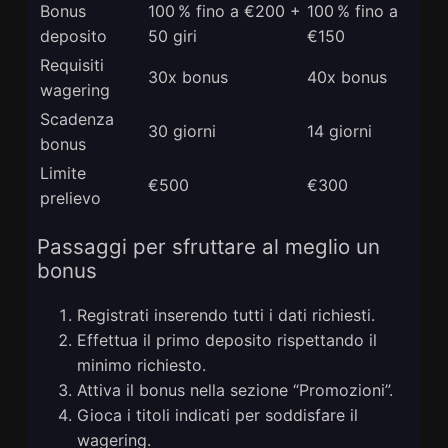
Bonus
100 % fino a €200 +
100 % fino a
deposito
50 giri
€150
Requisiti
30x bonus
40x bonus
wagering
Scadenza
30 giorni
14 giorni
bonus
Limite
€500
€300
prelievo
Passaggi per sfruttare al meglio un
bonus
Registrati inserendo tutti i dati richiesti.
Effettua il primo deposito rispettando il
minimo richiesto.
Attiva il bonus nella sezione “Promozioni”.
Gioca i titoli indicati per soddisfare il
wagering.