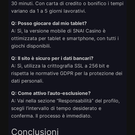
30 minuti. Con carta di credito o bonifico i tempi
variano da 1 a 5 giorni lavorativi.
Q: Posso giocare dal mio tablet?
A: Sì, la versione mobile di SNAI Casino è
ottimizzata per tablet e smartphone, con tutti i
giochi disponibili.
Q: Il sito è sicuro per i dati bancari?
A: Sì, utilizza la crittografia SSL a 256 bit e
rispetta le normative GDPR per la protezione dei
dati personali.
Q: Come attivo l’auto‑esclusione?
A: Vai nella sezione “Responsabilità” del profilo,
scegli l’intervallo di tempo desiderato e
conferma. Il processo è immediato.
Conclusioni