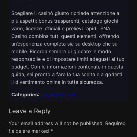
Scegliere il casinò giusto richiede attenzione a
più aspetti: bonus trasparenti, catalogo giochi
vario, licenze ufficiali e prelievi rapidi. SNAI
Casino combina tutti questi elementi, offrendo
un’esperienza completa sia su desktop che su
mobile. Ricorda sempre di giocare in modo
responsabile e di impostare limiti adeguati al tuo
budget. Con le informazioni contenute in questa
guida, sei pronto a fare la tua scelta e a goderti
il divertimento online in tutta sicurezza.
Categories
:
Uncategorized
Leave a Reply
Your email address will not be published.
Required
fields are marked
*