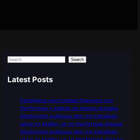
S
Search
e
a
Latest Posts
r
c
h
Estratégica oportunidad financiera con
thorfortune y análisis de riesgos actuales
Αξιολόγηση κινδύνων από την επένδυση
μέχρι το κέρδος με το thorfortune σήμερα
Αξιολόγηση κινδύνων από την επένδυση
μέχρι το κέρδος με το thorfortune σήμερα