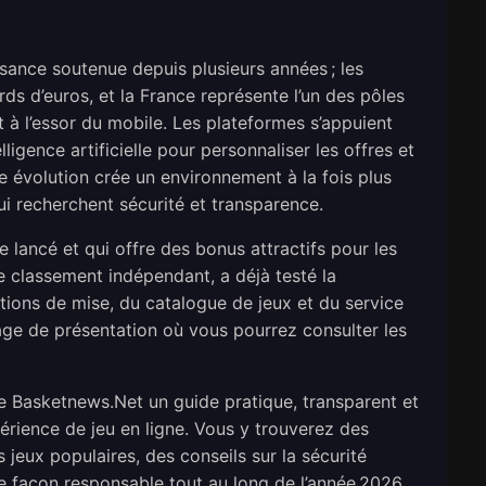
sance soutenue depuis plusieurs années ; les
s d’euros, et la France représente l’un des pôles
t à l’essor du mobile. Les plateformes s’appuient
lligence artificielle pour personnaliser les offres et
e évolution crée un environnement à la fois plus
qui recherchent sécurité et transparence.
re lancé et qui offre des bonus attractifs pour les
e classement indépendant, a déjà testé la
tions de mise, du catalogue de jeux et du service
 page de présentation où vous pourrez consulter les
 de Basketnews.Net un guide pratique, transparent et
xpérience de jeu en ligne. Vous y trouverez des
s jeux populaires, des conseils sur la sécurité
de façon responsable tout au long de l’année 2026.