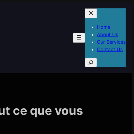
Home
About Us
Our Services
Contact Us
S
e
a
r
c
h
out ce que vous