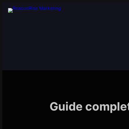
Skip
to
content
Guide complet 