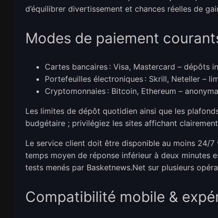
d’équilibrer divertissement et chances réelles de ga
Modes de paiement courant
Cartes bancaires : Visa, Mastercard – dépôts in
Portefeuilles électroniques : Skrill, Neteller – lim
Cryptomonnaies : Bitcoin, Ethereum – anonymat 
Les limites de dépôt quotidien ainsi que les plafon
budgétaire ; privilégiez les sites affichant claireme
Le service client doit être disponible au moins 24/7 v
temps moyen de réponse inférieur à deux minutes es
tests menés par Basketnews.Net sur plusieurs opéra
Compatibilité mobile & expér