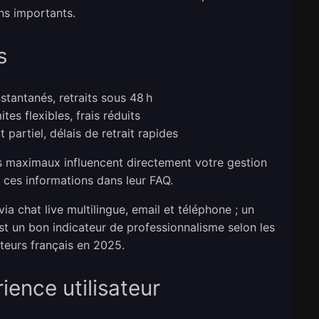
ins importants.
s
stantanés, retraits sous 48 h
ites flexibles, frais réduits
partiel, délais de retrait rapides
ds maximaux influencent directement votre gestion
nt ces informations dans leur FAQ.
ia chat live multilingue, email et téléphone ; un
t un bon indicateur de professionnalisme selon les
teurs français en 2025.
ience utilisateur