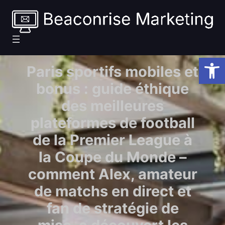
Skip
to
content
Open
Paris sportifs mobiles et
bonus : guide éthique
des meilleures
plateformes de football
de la Premier League à
la Coupe du Monde –
comment Alex, amateur
de matchs en direct et
fan de stratégie de