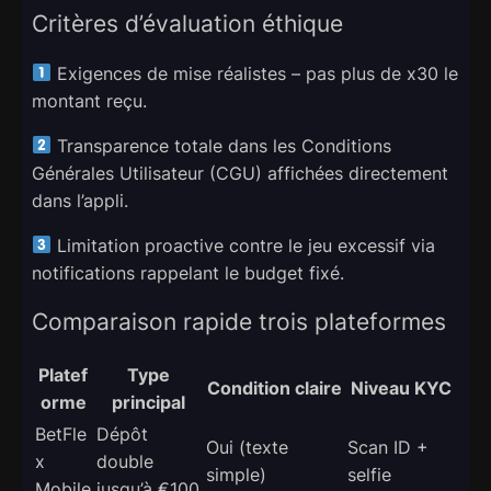
Critères d’évaluation éthique
Exigences de mise réalistes – pas plus de x30 le
montant reçu.
Transparence totale dans les Conditions
Générales Utilisateur (CGU) affichées directement
dans l’appli.
Limitation proactive contre le jeu excessif via
notifications rappelant le budget fixé.
Comparaison rapide trois plateformes
Platef
Type
Condition claire
Niveau KYC
orme
principal
BetFle
Dépôt
Oui (texte
Scan ID +
x
double
simple)
selfie
Mobile
jusqu’à €100