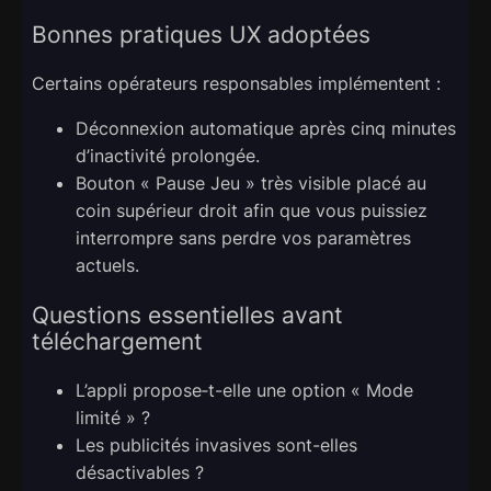
Bonnes pratiques UX adoptées
Certains opérateurs responsables implémentent :
Déconnexion automatique après cinq minutes
d’inactivité prolongée.
Bouton « Pause Jeu » très visible placé au
coin supérieur droit afin que vous puissiez
interrompre sans perdre vos paramètres
actuels.
Questions essentielles avant
téléchargement
L’appli propose‐t-elle une option « Mode
limité » ?
Les publicités invasives sont-elles
désactivables ?