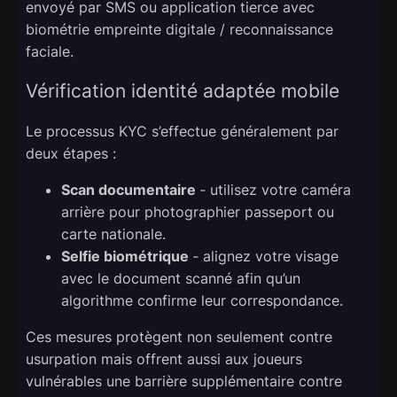
envoyé par SMS ou application tierce avec
biométrie empreinte digitale / reconnaissance
faciale.
Vérification identité adaptée mobile
Le processus KYC s’effectue généralement par
deux étapes :
Scan documentaire
‑ utilisez votre caméra
arrière pour photographier passeport ou
carte nationale.
Selfie biométrique
‑ alignez votre visage
avec le document scanné afin qu’un
algorithme confirme leur correspondance.
Ces mesures protègent non seulement contre
usurpation mais offrent aussi aux joueurs
vulnérables une barrière supplémentaire contre