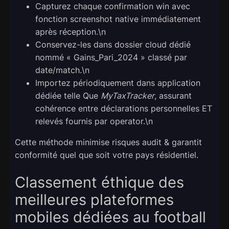
Capturez chaque confirmation win avec
fonction screenshot native immédiatement
après réception.\n
Conservez-les dans dossier cloud dédié
nommé « Gains_Pari_2024 » classé par
date/match.\n
Importez périodiquement dans application
dédiée telle Que
MyTaxTracker
, assurant
cohérence entre déclarations personnelles ET
relevés fournis par operator.\n
Cette méthode minimise risques audit & garantit
conformité quel que soit votre pays résidentiel.
Classement éthique des
meilleures plateformes
mobiles dédiées au football