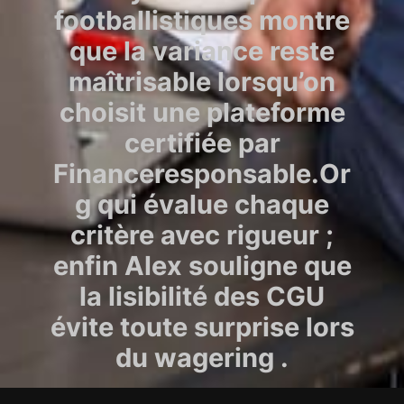
footballistiques montre
que la variance reste
maîtrisable lorsqu’on
choisit une plateforme
certifiée par
Financeresponsable.Or
g qui évalue chaque
critère avec rigueur ;
enfin Alex souligne que
la lisibilité des CGU
évite toute surprise lors
du wagering .