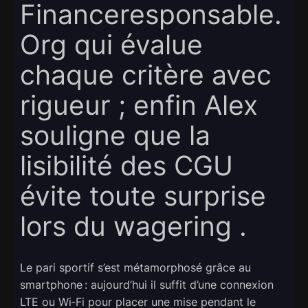
Financeresponsable.
Org qui évalue
chaque critère avec
rigueur ; enfin Alex
souligne que la
lisibilité des CGU
évite toute surprise
lors du wagering .
Le pari sportif s’est métamorphosé grâce au
smartphone : aujourd’hui il suffit d’une connexion
LTE ou Wi‑Fi pour placer une mise pendant le