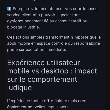
Enregistrez immédiatement vos coordonnées
service client afin pouvoir signaler tout
dysfonctionnement lié au cashout tardif ou
blocage injustifié.
Ces actions simples transforment n’importe quelle
appli mobile en espace contrôlé où responsabilité
prime sur excitation immédiate.
Expérience utilisateur
mobile vs desktop : impact
sur le comportement
ludique
L’expérience tactile offre fluidité mais crée
également nouvelles impulsions :