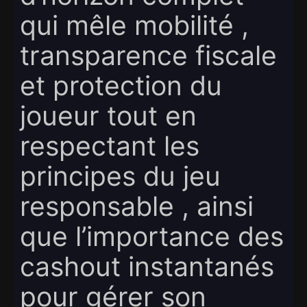
qui mêle mobilité ,
transparence fiscale
et protection du
joueur tout en
respectant les
principes du jeu
responsable , ainsi
que l’importance des
cashout instantanés
pour gérer son