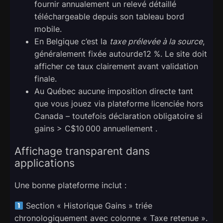
fournir annualement un relevé détaillé
téléchargeable depuis son tableau bord
mobile.
En Belgique c’est la
taxe prélevée à la source
,
généralement fixée autour​de​12 %. Le site doit
afficher ce taux clairement avant validation
finale.
Au Québec aucune imposition directe tant
que vous jouez via plateforme licenciée hors
Canada – toutefois déclaration obligatoire si
gains > C$10 000 annuellement .
Affichage transparent dans
applications
Une bonne plateforme inclut :
Section « Historique Gains » triée
chronologiquement avec colonne « Taxe retenue ».