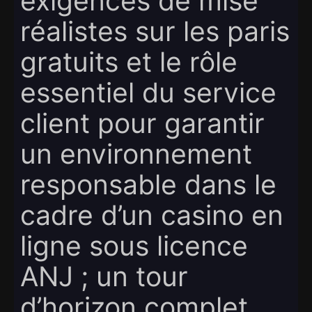
exigences de mise
réalistes sur les paris
gratuits et le rôle
essentiel du service
client pour garantir
un environnement
responsable dans le
cadre d’un casino en
ligne sous licence
ANJ ; un tour
d’horizon complet