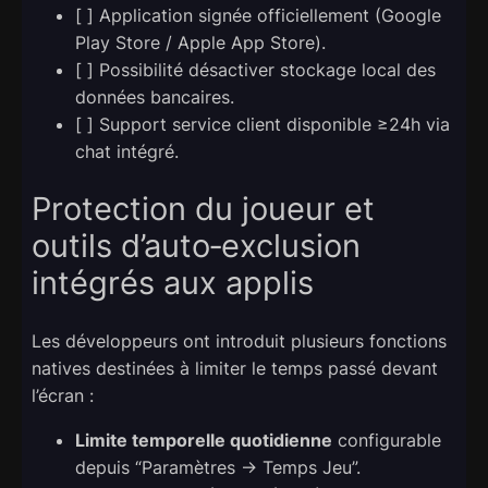
[ ] Application signée officiellement (Google
Play Store / Apple App Store).
[ ] Possibilité désactiver stockage local des
données bancaires.
[ ] Support service client disponible ≥24h via
chat intégré.
Protection du joueur et
outils d’auto‑exclusion
intégrés aux applis
Les développeurs ont introduit plusieurs fonctions
natives destinées à limiter le temps passé devant
l’écran :
Limite temporelle quotidienne
configurable
depuis “Paramètres → Temps Jeu”.