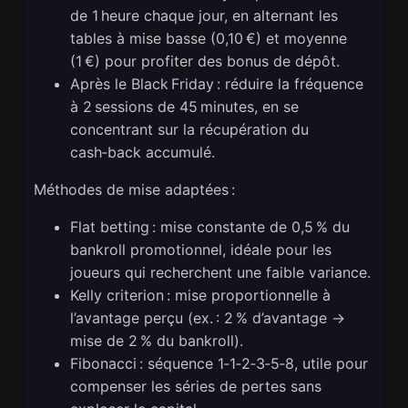
de 1 heure chaque jour, en alternant les
tables à mise basse (0,10 €) et moyenne
(1 €) pour profiter des bonus de dépôt.
Après le Black Friday : réduire la fréquence
à 2 sessions de 45 minutes, en se
concentrant sur la récupération du
cash‑back accumulé.
Méthodes de mise adaptées :
Flat betting : mise constante de 0,5 % du
bankroll promotionnel, idéale pour les
joueurs qui recherchent une faible variance.
Kelly criterion : mise proportionnelle à
l’avantage perçu (ex. : 2 % d’avantage →
mise de 2 % du bankroll).
Fibonacci : séquence 1‑1‑2‑3‑5‑8, utile pour
compenser les séries de pertes sans