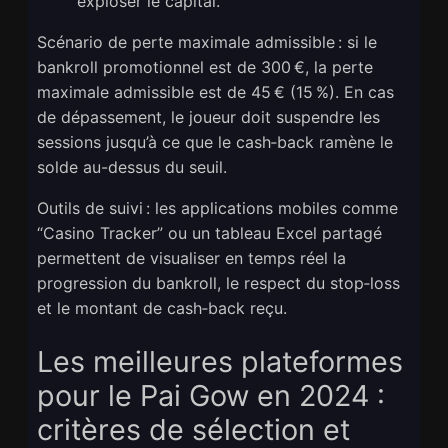
exploser le capital.
Scénario de perte maximale admissible : si le
bankroll promotionnel est de 300 €, la perte
maximale admissible est de 45 € (15 %). En cas
de dépassement, le joueur doit suspendre les
sessions jusqu’à ce que le cash‑back ramène le
solde au-dessus du seuil.
Outils de suivi : les applications mobiles comme
“Casino Tracker” ou un tableau Excel partagé
permettent de visualiser en temps réel la
progression du bankroll, le respect du stop‑loss
et le montant de cash‑back reçu.
Les meilleures plateformes
pour le Pai Gow en 2024 :
critères de sélection et