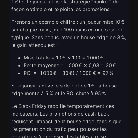
1 %) si le joueur utilise la stratégie “banker” de
façon optimale et exploite les promotions.
Prenons un exemple chiffré : un joueur mise 10 €
sur chaque main, joue 100 mains en une session
typique. Sans bonus, avec un house edge de 3 %,
le gain attendu est :
Mise totale = 10 € × 100 = 1 000 €
Perte moyenne = 1 000 € × 0,03 = 30 €
ROI = (1 000 € – 30 €) / 1 000 € = 97 %
Si le joueur active le side‑bet de 1 €, la house
edge monte à 5 % et le ROI chute à 95 %.
Le Black Friday modifie temporairement ces
indicateurs. Les promotions de cash‑back
réduisent l’impact de la house edge, tandis que
l’augmentation du trafic peut pousser les
opérateurs à proposer des tables à mise