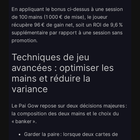
En appliquant le bonus ci‑dessus à une session
de 100 mains (1 000 € de mise), le joueur
récupère 96 € de gain net, soit un ROI de 9,6 %
supplémentaire par rapport à une session sans
promotion.
Techniques de jeu
avancées : optimiser les
mains et réduire la
variance
Le Pai Gow repose sur deux décisions majeures :
la composition des deux mains et le choix du
« banker ».
Garder la paire : lorsque deux cartes de