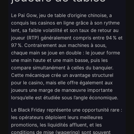
Le Pai Gow, jeu de table d’origine chinoise, a
conquis les casinos en ligne grâce à son rythme
lent, sa faible volatilité et son taux de retour au
joueur (RTP) généralement compris entre 94 % et
97 %. Contrairement aux machines à sous,
chaque main se joue en double : le joueur forme
une main haute et une main basse, puis les
compare simultanément à celles du banquier.
Cette mécanique crée un avantage structurel
pour le casino, mais elle offre également aux
joueurs une marge de manœuvre importante
lorsqu’elle est étudiée sous l’angle économique.
Le Black Friday représente une opportunité rare :
les opérateurs déploient leurs meilleures
promotions, les liquidités affluent, et les
conditions de mise (wagering) sont souvent