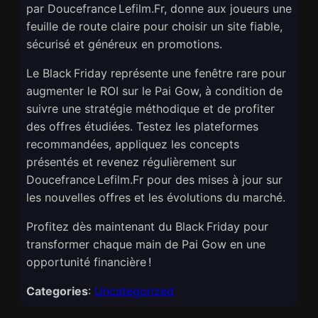
par Doucefrance Lefilm.Fr, donne aux joueurs une
feuille de route claire pour choisir un site fiable,
sécurisé et généreux en promotions.
Le Black Friday représente une fenêtre rare pour
augmenter le ROI sur le Pai Gow, à condition de
suivre une stratégie méthodique et de profiter
des offres étudiées. Testez les plateformes
recommandées, appliquez les concepts
présentés et revenez régulièrement sur
Doucefrance Lefilm.Fr pour des mises à jour sur
les nouvelles offres et les évolutions du marché.
Profitez dès maintenant du Black Friday pour
transformer chaque main de Pai Gow en une
opportunité financière !
Categories
:
Uncategorized