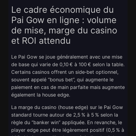
Le cadre économique du
Pai Gow en ligne : volume
de mise, marge du casino
et ROI attendu
Le Pai Gow se joue généralement avec une mise
de base qui varie de 0,10 € à 100 € selon la table.
Certains casinos offrent un side‑bet optionnel,
souvent appelé “bonus bet”, qui augmente le
paiement en cas de main parfaite mais augmente
également la house edge.
La marge du casino (house edge) sur le Pai Gow
standard tourne autour de 2,5 % à 5 % selon la
règle du “banker win” appliquée. En revanche, le
player edge peut être légèrement positif (0,5 % à