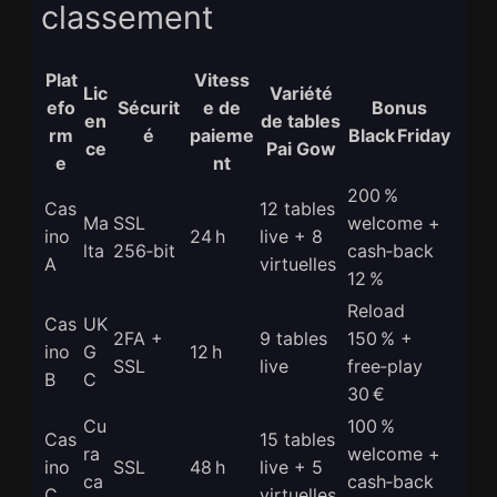
classement
Plat
Vitess
Lic
Variété
efo
Sécurit
e de
Bonus
en
de tables
rm
é
paieme
Black Friday
ce
Pai Gow
e
nt
200 %
Cas
12 tables
Ma
SSL
welcome +
ino
24 h
live + 8
lta
256‑bit
cash‑back
A
virtuelles
12 %
Reload
Cas
UK
2FA +
9 tables
150 % +
ino
G
12 h
SSL
live
free‑play
B
C
30 €
Cu
100 %
Cas
15 tables
ra
welcome +
ino
SSL
48 h
live + 5
ca
cash‑back
C
virtuelles