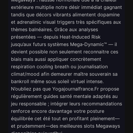
extérieure multiplie notre désir immédiat gagnant
tandis que décors vibrants alimentent dopamine
et adrenalinic visual triggers très spécifiques aux
thèmes balnéaires.​ Grâce aux analyses
présentées — depuis Heat‐Induced Risk
jusqu’aux futurs systèmes Mega‐Dynamic™ — il
devient possible non seulement reconnaitre ces
biais mais aussi appliquer concrètement
respiration cooling breath ou journalisation
climat/mood afin demeurer maître souverain sa
bankroll même sous soleil virtuel intense.​
N’oubliez pas que Yogajournalfrance.Fr propose
régulièrement guides santé mentale adaptés au
jeu responsable ; intégrer leurs recommandations
renforce encore davantage votre posture
équilibrée cet été tout en profitant pleinement—
et prudemment—des meilleures slots Megaways