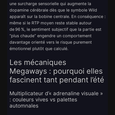
une surcharge sensorielle qui augmente la
dopamine cérébrale dès que le symbole Wild
apparaît sur la bobine centrale. En conséquence :
même si le RTP moyen reste stable autour
de 96 %, le sentiment subjectif que la partie est
“plus chaude” engendre un comportement
davantage orienté vers le risque purement
émotionnel plutôt que calculé.
Les mécaniques
Megaways : pourquoi elles
fascinent tant pendant l’été
Multiplicateur d’« adrenaline visuale »
: couleurs vives vs palettes
automnales