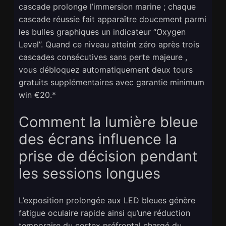
cascade prolonge l’immersion marine ; chaque
cascade réussie fait apparaître doucement parmi
les bulles graphiques un indicateur “Oxygen
Level”. Quand ce niveau atteint zéro après trois
cascades consécutives sans perte majeure ,
vous débloquez automatiquement deux tours
gratuits supplémentaires avec garantie minimum
win €20.*
Comment la lumière bleue
des écrans influence la
prise de décision pendant
les sessions longues
L’exposition prolongée aux LED bleues génère
fatigue oculaire rapide ainsi qu’une réduction
temporaire du cortex préfrontal chargé du