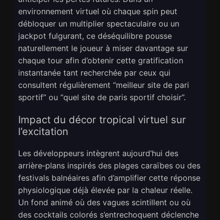
environnement virtuel où chaque spin peut
débloquer un multiplier spectaculaire ou un
jackpot fulgurant, ce déséquilibre pousse
naturellement le joueur à miser davantage sur
chaque tour afin d’obtenir cette gratification
instantanée tant recherchée par ceux qui
consultent régulièrement “meilleur site de pari
sportif” ou “quel site de paris sportif choisir”.
Impact du décor tropical virtuel sur
l’excitation
Les développeurs intègrent aujourd’hui des
arrière‑plans inspirés des plages caraïbes ou des
festivals balnéaires afin d’amplifier cette réponse
physiologique déjà élevée par la chaleur réelle.
Un fond animé où des vagues scintillent ou où
des cocktails colorés s’entrechoquent déclenche