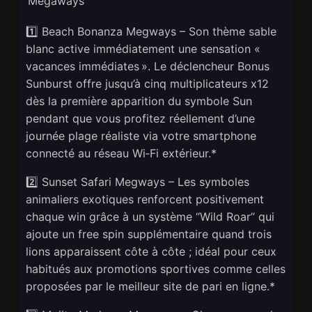
Megaways
1️⃣ Beach Bonanza Megways – Son thème sable
blanc active immédiatement une sensation «
vacances immédiates ». Le déclencheur Bonus
Sunburst offre jusqu’à cinq multiplicateurs x12
dès la première apparition du symbole Sun
pendant que vous profitez réellement d’une
journée plage réaliste via votre smartphone
connecté au réseau Wi‑Fi extérieur.*
2️⃣ Sunset Safari Megways – Les symboles
animaliers exotiques renforcent positivement
chaque win grâce à un système “Wild Roar” qui
ajoute un free spin supplémentaire quand trois
lions apparaissent côte à côte ; idéal pour ceux
habitués aux promotions sportives comme celles
proposées par le meilleur site de pari en ligne.*