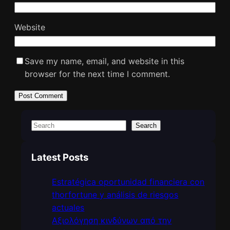
Website
Save my name, email, and website in this
browser for the next time I comment.
S
Search
e
a
Latest Posts
r
c
Estratégica oportunidad financiera con
h
thorfortune y análisis de riesgos
actuales
Αξιολόγηση κινδύνων από την