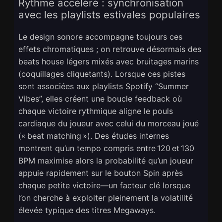
Rythme accéléré : synchronisation
avec les playlists estivales populaires
Le design sonore accompagne toujours ces
effets chromatiques ; on retrouve désormais des
beats house légers mixés avec bruitages marins
(coquillages cliquetants). Lorsque ces pistes
sont associées aux playlists Spotify “Summer
Vibes”, elles créent une boucle feedback où
chaque victoire rythmique aligne le pouls
cardiaque du joueur avec celui du morceau joué
(« beat matching »). Des études internes
montrent qu’un tempo compris entre 120 et 130
BPM maximise alors la probabilité qu’un joueur
appuie rapidement sur le bouton Spin après
chaque petite victoire—un facteur clé lorsque
l’on cherche à exploiter pleinement la volatilité
élevée typique des titres Megaways.