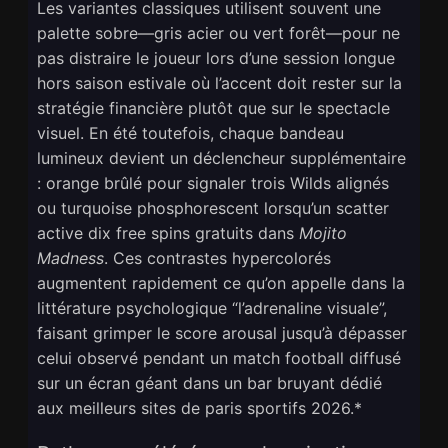
Les variantes classiques utilisent souvent une
palette sobre—gris acier ou vert forêt—pour ne
pas distraire le joueur lors d’une session longue
hors saison estivale où l’accent doit rester sur la
stratégie financière plutôt que sur le spectacle
visuel. En été toutefois, chaque bandeau
lumineux devient un déclencheur supplémentaire
: orange brûlé pour signaler trois Wilds alignés
ou turquoise phosphorescent lorsqu’un scatter
active dix free spins gratuits dans
Mojito
Madness
. Ces contrastes hypercolorés
augmentent rapidement ce qu’on appelle dans la
littérature psychologique “l’adrenaline visuale”,
faisant grimper le score arousal jusqu’à dépasser
celui observé pendant un match football diffusé
sur un écran géant dans un bar bruyant dédié
aux meilleurs sites de paris sportifs 2026.*