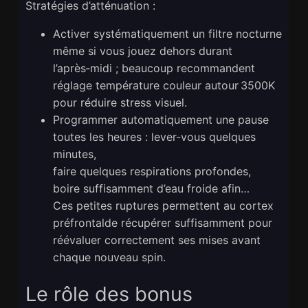
Stratégies d’atténuation :
Activer systématiquement un filtre nocturne
même si vous jouez dehors durant
l’après‑midi ; beaucoup recommandent
réglage température couleur autour 3500K
pour réduire stress visuel.
Programmer automatiquement une pause
toutes les heures : lever-vous quelques
minutes,
faire quelques respirations profondes,
boire suffisamment d’eau froide afin…
Ces petites ruptures permettent au cortex
préfrontalde récupérer suffisamment pour
réévaluer correctement ses mises avant
chaque nouveau spin.
Le rôle des bonus