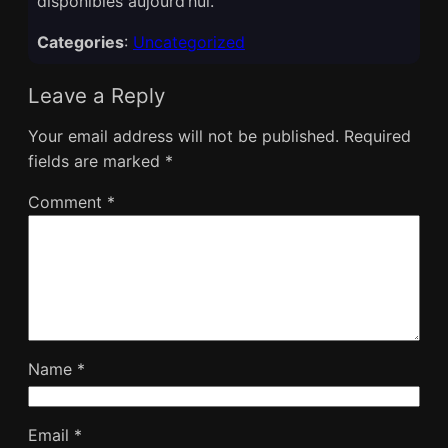
disponibles aujourd’hui.​
Categories
:
Uncategorized
Leave a Reply
Your email address will not be published.
Required
fields are marked
*
Comment
*
Name
*
Email
*