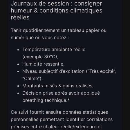
Journaux de session : consigner
humeur & conditions climatiques
réelles
Tenir quotidiennement un tableau papier ou
numérique où vous notez :
Température ambiante réelle
(exemple 30°C),
Humidité ressentie,
Niveau subjectif d’excitation (“Très excité”,
“Calme”),
Montants misés & gains réalisés,
Décision prise après avoir appliqué
breathing technique.*
Ce suivi fournit ensuite données statistiques
personnelles permettant identifier corrélations
précises entre chaleur réelle/extérieure et