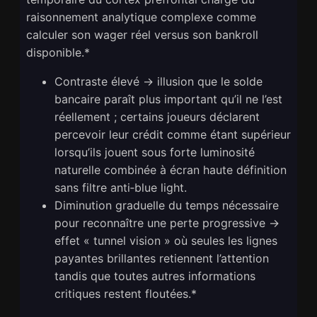
raisonnement analytique complexe comme
calculer son wager réel versus son bankroll
disponible.*
Contraste élevé → illusion que le solde
bancaire paraît plus important qu’il ne l’est
réellement ; certains joueurs déclarent
percevoir leur crédit comme étant supérieur
lorsqu’ils jouent sous forte luminosité
naturelle combinée à écran haute définition
sans filtre anti‑blue light.
Diminution graduelle du temps nécessaire
pour reconnaître une perte progressive →
effet « tunnel vision » où seules les lignes
payantes brillantes retiennent l’attention
tandis que toutes autres informations
critiques restent floutées.*