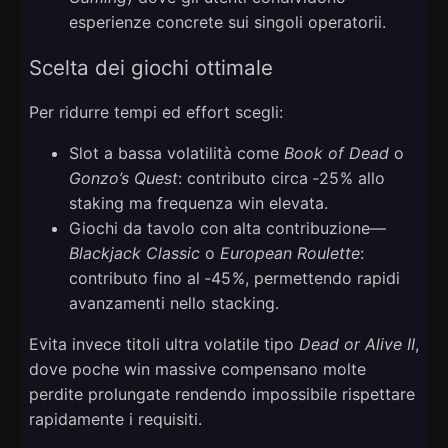
esperienze concrete sui singoli operatorii.
Scelta dei giochi ottimale
Per ridurre tempi ed effort scegli:
Slot a bassa volatilità come
Book of Dead
o
Gonzo’s Quest
: contributo circa ‑25 % allo
staking ma frequenza win elevata.
Giochi da tavolo con alta contribuzione—
Blackjack Classic
o
European Roulette
:
contributo fino al ‑45 %, permettendo rapidi
avanzamenti nello stacking.
Evita invece titoli ultra volatile tipo
Dead or Alive II
,
dove poche win massive compensano molte
perdite prolungate rendendo impossibile rispettare
rapidamente i requisiti.