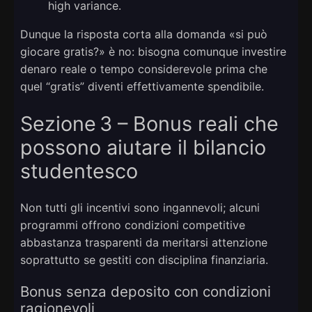
high variance.
Dunque la risposta corta alla domanda «si può
giocare gratis?» è no: bisogna comunque investire
denaro reale o tempo considerevole prima che
quel “gratis” diventi effettivamente spendibile.
Sezione 3 – Bonus reali che
possono aiutare il bilancio
studentesco
Non tutti gli incentivi sono ingannevoli; alcuni
programmi offrono condizioni competitive
abbastanza trasparenti da meritarsi attenzione
soprattutto se gestiti con disciplina finanziaria.
Bonus senza deposito con condizioni
ragionevoli