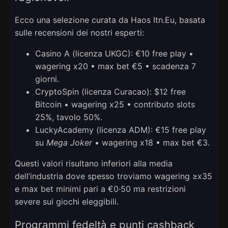
Ecco una selezione curata da Haos Itn.Eu, basata
sulle recensioni dei nostri esperti:
Casino A (licenza UKGC): €10 free play •
wagering x20 • max bet €5 • scadenza 7
giorni.
CryptoSpin (licenza Curacao): $12 free
Bitcoin • wagering x25 • contributo slots
25%, tavolo 50%.
LuckyAcademy (licenza ADM): €15 free play
su
Mega Joker
• wagering x18 • max bet €3.
Questi valori risultano inferiori alla media
dell’industria dove spesso troviamo wagering ≥x35
e max bet minimi pari a €0·50 ma restrizioni
severe sui giochi eleggibili.
Programmi fedeltà e punti cashback