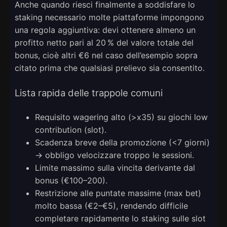
Anche quando riesci finalmente a soddisfare lo
staking necessario molte piattaforme impongono
una regola aggiuntiva: devi ottenere almeno un
profitto netto pari al 20 % del valore totale del
bonus, cioè altri €6 nel caso dell’esempio sopra
citato prima che qualsiasi prelievo sia consentito.
Lista rapida delle trappole comuni
Requisito wagering alto (>x35) su giochi low
contribution (slot).
Scadenza breve della promozione (<7 giorni)
→ obbligo velocizzare troppo le sessioni.
Limite massimo sulla vincita derivante dal
bonus (€100–200).
Restrizione alle puntate massime (max bet)
molto bassa (€2–€5), rendendo difficile
completare rapidamente lo staking sulle slot