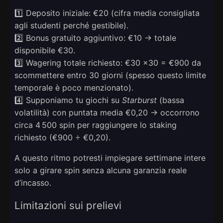
1️⃣ Deposito iniziale: €20 (cifra media consigliata
agli studenti perché gestibile).
2️⃣ Bonus gratuito aggiuntivo: €10 → totale
disponibile €30.
3️⃣ Wagering totale richiesto: €30 ×30 = €900 da
scommettere entro 30 giorni (spesso questo limite
temporale è poco menzionato).
4️⃣ Supponiamo tu giochi su
Starburst
(bassa
volatilità) con puntata media €0,20 → occorrono
circa 4 500 spin per raggiungere lo staking
richiesto (€900 ÷ €0,20).
A questo ritmo potresti impiegare settimane intere
solo a girare spin senza alcuna garanzia reale
d’incasso.
Limitazioni sui prelievi