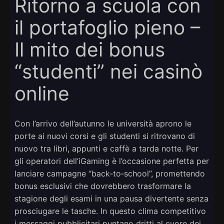
Ritorno a scuola con
il portafoglio pieno –
Il mito dei bonus
“studenti” nei casinò
online
Con l’arrivo dell’autunno le università aprono le
porte ai nuovi corsi e gli studenti si ritrovano di
nuovo tra libri, appunti e caffè a tarda notte. Per
gli operatori dell’iGaming è l’occasione perfetta per
lanciare campagne “back‑to‑school”, promettendo
bonus esclusivi che dovrebbero trasformare la
stagione degli esami in una pausa divertente senza
prosciugare le tasche. In questo clima competitivo
i messaggi pubblicitari puntano dritti al cuore dei