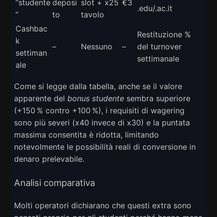
“studente
deposi
slot + x25
€3
.edu/.ac.it
”
to
tavolo
Cashbac
Restituzione %
k
–
Nessuno
–
del turnover
settiman
settimanale
ale
Come si legge dalla tabella, anche se il valore
apparente del
bonus studente
sembra superiore
(+150 % contro +100 %), i requisiti di wagering
sono più severi (x40 invece di x30) e la puntata
massima consentita è ridotta, limitando
notevolmente le possibilità reali di conversione in
denaro prelevabile.
Analisi comparativa
Molti operatori dichiarano che questi extra sono