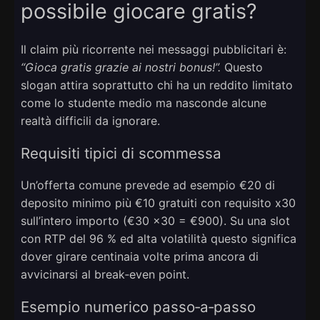
possibile giocare gratis?
Il claim più ricorrente nei messaggi pubblicitari è:
“Gioca gratis grazie ai nostri bonus!”.
Questo
slogan attira soprattutto chi ha un reddito limitato
come lo studente medio ma nasconde alcune
realtà difficili da ignorare.
Requisiti tipici di scommessa
Un’offerta comune prevede ad esempio €20 di
deposito minimo più €10 gratuiti con requisito x30
sull’intero importo (€30 ×30 = €900). Su una slot
con RTP del 96 % ed alta volatilità questo significa
dover girare centinaia volte prima ancora di
avvicinarsi al break‑even point.
Esempio numerico passo‑a‑passo