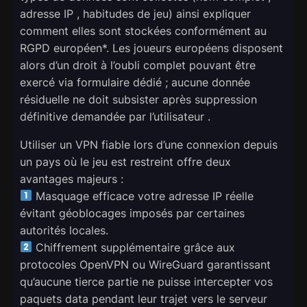
adresse IP , habitudes de jeu) ainsi expliquer
comment elles sont stockées conformément au
RGPD européen*. Les joueurs européens disposent
alors d’un droit à l’oubli complet pouvant être
exercé via formulaire dédié ; aucune donnée
résiduelle ne doit subsister après suppression
définitive demandée par l’utilisateur .
Utiliser un VPN fiable lors d’une connexion depuis
un pays où le jeu est restreint offre deux
avantages majeurs :
Masquage efficace votre adresse IP réelle
évitant géoblocages imposés par certaines
autorités locales.
Chiffrement supplémentaire grâce aux
protocoles OpenVPN ou WireGuard garantissant
qu’aucune tierce partie ne puisse intercepter vos
paquets data pendant leur trajet vers le serveur