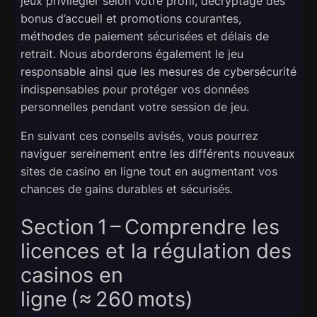
jeux privilégier selon votre profil, décryptage des
bonus d’accueil et promotions courantes,
méthodes de paiement sécurisées et délais de
retrait. Nous aborderons également le jeu
responsable ainsi que les mesures de cybersécurité
indispensables pour protéger vos données
personnelles pendant votre session de jeu.
En suivant ces conseils avisés, vous pourrez
naviguer sereinement entre les différents nouveaux
sites de casino en ligne tout en augmentant vos
chances de gains durables et sécurisés.
Section 1 – Comprendre les
licences et la régulation des
casinos en
ligne (≈ 260 mots)