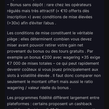
– Bonus sans dépôt : rare chez les opérateurs
régulés mais très attractif (« €10 offerts dès
inscription ») avec conditions de mise élevées
(>30x) afin d’éviter l’abus .
Les conditions de mise constituent le véritable
piège : elles déterminent combien vous devez
miser avant pouvoir retirer votre gain net
provenant du bonus ou des tours gratuits . Par
exemple un bonus €200 avec wagering ×35 exige
€7 000 de mises totales – ce qui peut rapidement
devenir coûteux si vous jouez principalement aux
slots à volatilité élevée . Il faut donc comparer non
seulement le montant offert mais aussi le ratio
wagering / valeur réelle du bonus .
Les programmes fidélité diffèrent largement entre
plateformes : certains proposent un cashback