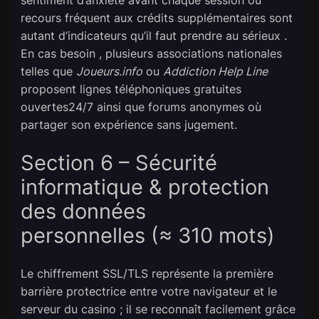
sentiment d’anxiété avant chaque session ou
recours fréquent aux crédits supplémentaires sont
autant d’indicateurs qu’il faut prendre au sérieux .
En cas besoin , plusieurs associations nationales
telles que
Joueurs.info
ou
Addiction Help Line
proposent lignes téléphoniques gratuites
ouvertes24/7 ainsi que forums anonymes où
partager son expérience sans jugement.
Section 6 – Sécurité
informatique & protection
des données
personnelles (≈ 310 mots)
Le chiffrement SSL/TLS représente la première
barrière protectrice entre votre navigateur et le
serveur du casino ; il se reconnaît facilement grâce