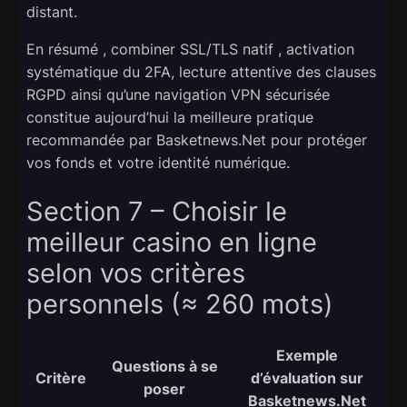
distant.
En résumé , combiner SSL/TLS natif , activation
systématique du 2FA, lecture attentive des clauses
RGPD ainsi qu’une navigation VPN sécurisée
constitue aujourd’hui la meilleure pratique
recommandée par Basketnews.Net pour protéger
vos fonds et votre identité numérique.
Section 7 – Choisir le
meilleur casino en ligne
selon vos critères
personnels (≈ 260 mots)
Exemple
Questions à se
Critère
d’évaluation sur
poser
Basketnews.Net