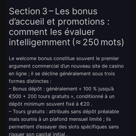
Section 3 – Les bonus
d’accueil et promotions :
comment les évaluer
intelligemment (≈ 250 mots)
Le welcome bonus constitue souvent le premier
argument commercial d’un nouveau site de casino
en ligne ; il se décline généralement sous trois
formes distinctes :
– Bonus dépôt : généralement « 100 % jusqu’à
€500 + 200 tours gratuits », conditionné à un
dépôt minimum souvent fixé à €20 .
– Tours gratuits : attribués sans dépôt préalable
mais soumis à un plafond mensuel limité ; ils
permettent d’essayer des slots spécifiques sans
risquer son capital initial .