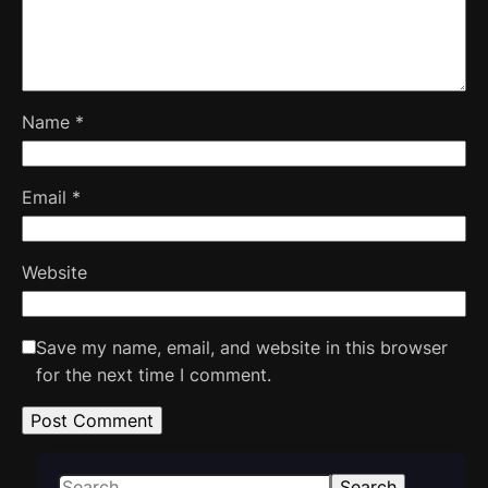
Name
*
Email
*
Website
Save my name, email, and website in this browser
for the next time I comment.
S
Search