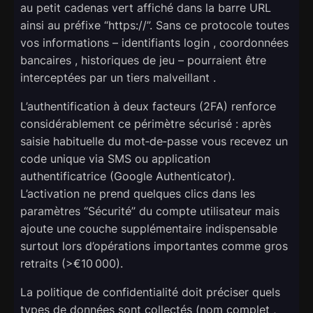
au petit cadenas vert affiché dans la barre URL
ainsi au préfixe “https://”. Sans ce protocole toutes
vos informations – identifiants login , coordonnées
bancaires , historiques de jeu – pourraient être
interceptées par un tiers malveillant .
L’authentification à deux facteurs (2FA) renforce
considérablement ce périmètre sécurisé : après
saisie habituelle du mot‑de‑passe vous recevez un
code unique via SMS ou application
authentificatrice (Google Authenticator).
L’activation ne prend quelques clics dans les
paramètres “Sécurité” du compte utilisateur mais
ajoute une couche supplémentaire indispensable
surtout lors d’opérations importantes comme gros
retraits (>€10 000).
La politique de confidentialité doit préciser quels
types de données sont collectés (nom complet ,