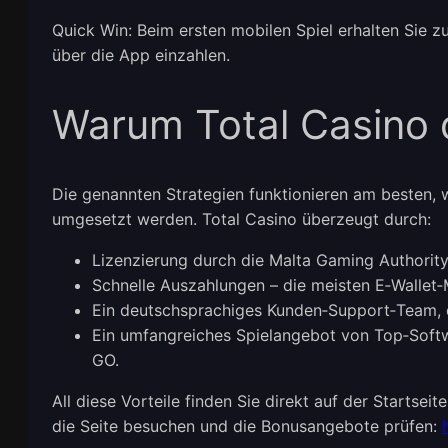
Quick Win: Beim ersten mobilen Spiel erhalten Sie zu
über die App einzahlen.
Warum Total Casino d
Die genannten Strategien funktionieren am besten, w
umgesetzt werden. Total Casino überzeugt durch:
Lizenzierung durch die Malta Gaming Authority,
Schnelle Auszahlungen – die meisten E‑Wallet
Ein deutschsprachiges Kunden‑Support‑Team, da
Ein umfangreiches Spielangebot von Top‑Softw
GO.
All diese Vorteile finden Sie direkt auf der Startseit
die Seite besuchen und die Bonusangebote prüfen: