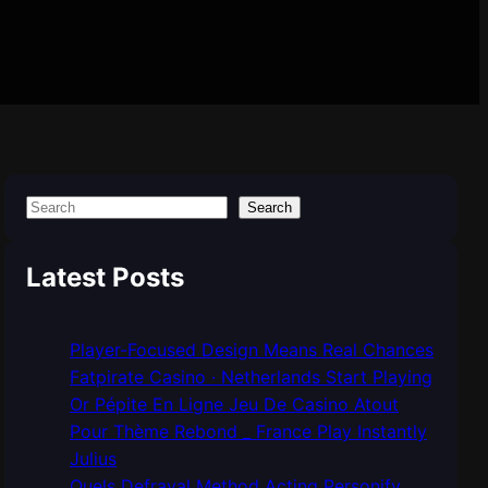
S
Search
e
a
Latest Posts
r
c
h
Player-Focused Design Means Real Chances
Fatpirate Casino · Netherlands Start Playing
Or Pépite En Ligne Jeu De Casino Atout
Pour Thème Rebond _ France Play Instantly
Julius
Quels Defrayal Method Acting Personify