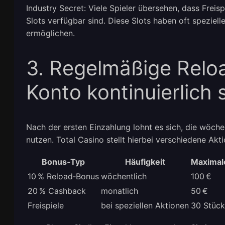
Industry Secret: Viele Spieler übersehen, dass Freis
Slots verfügbar sind. Diese Slots haben oft speziel
ermöglichen.
3. Regelmäßige Relo
Konto kontinuierlich 
Nach der ersten Einzahlung lohnt es sich, die wöch
nutzen. Total Casino stellt hierbei verschiedene Akti
Bonus‑Typ
Häufigkeit
Maximal
10 % Reload‑Bonus
wöchentlich
100 €
20 % Cashback
monatlich
50 €
Freispiele
bei speziellen Aktionen
30 Stück