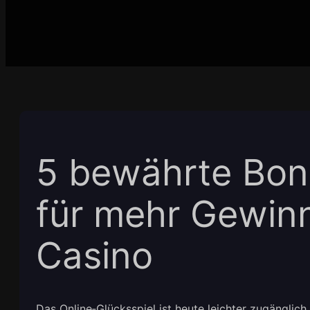
5 bewährte Bon
für mehr Gewinn
Casino
Das Online‑Glücksspiel ist heute leichter zugänglich