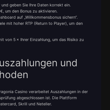
 und geben Sie Ihre Daten korrekt ein.
 €, um den Bonus zu aktivieren.
ashboard auf „Willkommensbonus sichern“.
ele mit hoher RTP (Return to Player), um den
it von 5 × Ihrer Einzahlung, um das Risiko zu
Auszahlungen und
thoden
Dragonia Casino verarbeitet Auszahlungen in der
tsprüfung abgeschlossen ist. Die Plattform
ercard, Skrill und Neteller.