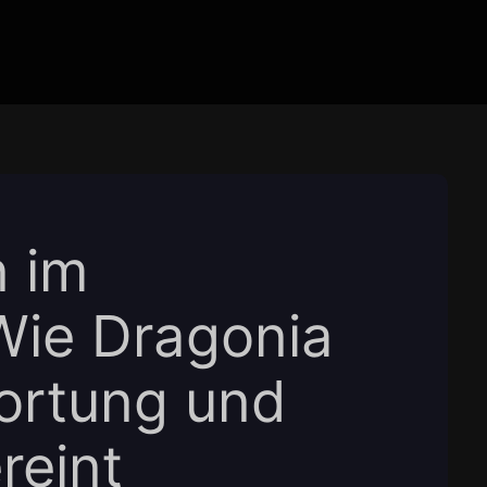
n im
Wie Dragonia
ortung und
reint