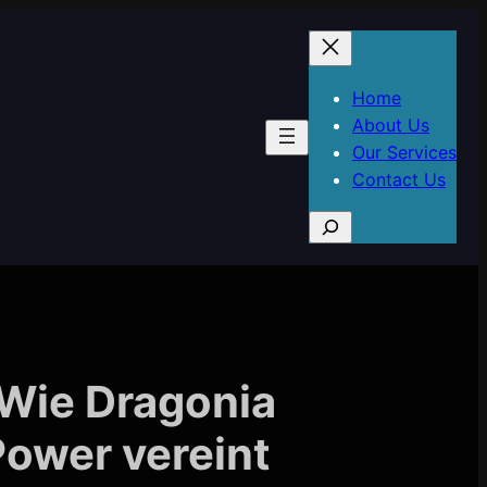
Home
About Us
Our Services
Contact Us
S
e
a
r
c
h
 Wie Dragonia
ower vereint