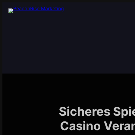
Skip
to
content
Sicheres Spi
Casino Vera