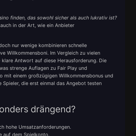
ino finden, das sowohl sicher als auch lukrativ ist?
auch in der Art, wie ein Anbieter
 doch nur wenige kombinieren schnelle
ive Willkommensboni. Im Vergleich zu vielen
 klare Antwort auf diese Herausforderung. Die
 was strenge Auflagen zu Fair Play und
sino mit einem großzügigen Willkommensbonus und
 Spieler, die erst einmal das Angebot testen
onders drängend?
ich hohe Umsatzanforderungen.
e auf dem Spielkonto.