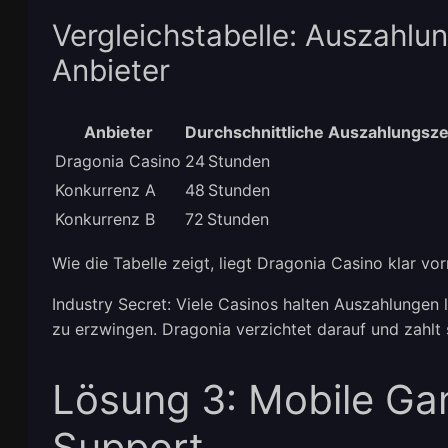
Vergleichstabelle: Auszahlu
Anbieter
Anbieter
Durchschnittliche Auszahlungsze
Dragonia Casino
24 Stunden
Konkurrenz A
48 Stunden
Konkurrenz B
72 Stunden
Wie die Tabelle zeigt, liegt Dragonia Casino klar v
Industry Secret: Viele Casinos halten Auszahlunge
zu erzwingen. Dragonia verzichtet darauf und zahlt 
Lösung 3: Mobile Ga
Support