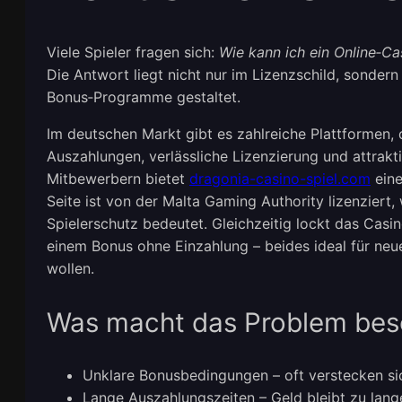
Viele Spieler fragen sich:
Wie kann ich ein Online‑Cas
Die Antwort liegt nicht nur im Lizenzschild, sondern 
Bonus‑Programme gestaltet.
Im deutschen Markt gibt es zahlreiche Plattformen,
Auszahlungen, verlässliche Lizenzierung und attrakt
Mitbewerbern bietet
dragonia-casino-spiel.com
eine
Seite ist von der Malta Gaming Authority lizenziert,
Spielerschutz bedeutet. Gleichzeitig lockt das Ca
einem Bonus ohne Einzahlung – beides ideal für neue
wollen.
Was macht das Problem bes
Unklare Bonusbedingungen – oft verstecken s
Lange Auszahlungszeiten – Geld bleibt zu lang