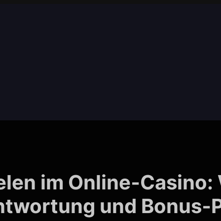
elen im Online‑Casino:
ntwortung und Bonus‑P