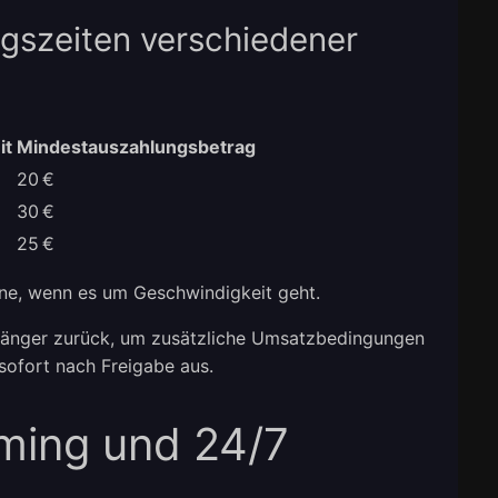
ngszeiten verschiedener
it
Mindestauszahlungsbetrag
20 €
30 €
25 €
orne, wenn es um Geschwindigkeit geht.
n länger zurück, um zusätzliche Umsatzbedingungen
sofort nach Freigabe aus.
ming und 24/7