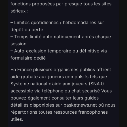
fonctions proposées par presque tous les sites
sérieux :
– Limites quotidiennes / hebdomadaires sur
dépôt ou perte
– Temps limité automatiquement après chaque
session
– Auto‑exclusion temporaire ou définitive via
formulaire dédié
En France plusieurs organismes publics offrent
aide gratuite aux joueurs compulsifs tels que
Système national d’aide aux joueurs (SNAJ)
accessible via téléphone ou chat sécurisé​​ Vous
pouvez également consulter leurs guides
détaillés disponibles sur basketnews.net où nous
répertorions toutes ressources francophones
utiles​.