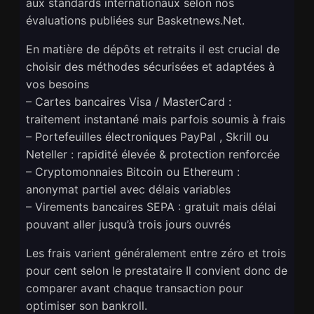
aux standards internationaux selon nos
évaluations publiées sur Basketnews.Net.
En matière de dépôts et retraits il est crucial de
choisir des méthodes sécurisées et adaptées à
vos besoins
– Cartes bancaires Visa / MasterCard :
traitement instantané mais parfois soumis à frais
– Portefeuilles électroniques PayPal , Skrill ou
Neteller : rapidité élevée & protection renforcée
– Cryptomonnaies Bitcoin ou Ethereum :
anonymat partiel avec délais variables
– Virements bancaires SEPA : gratuit mais délai
pouvant aller jusqu’à trois jours ouvrés
Les frais varient généralement entre zéro et trois
pour cent selon le prestataire Il convient donc de
comparer avant chaque transaction pour
optimiser son bankroll.