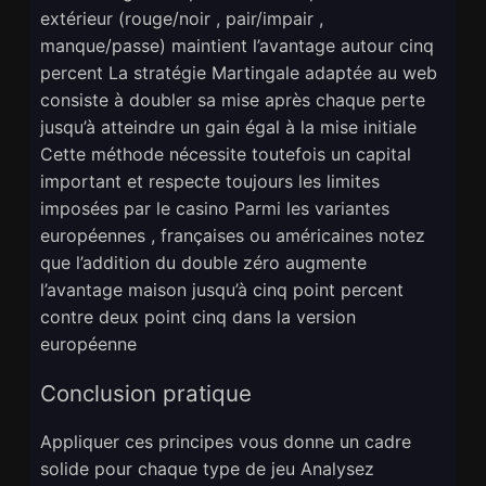
extérieur (rouge/noir , pair/impair ,
manque/passe) maintient l’avantage autour cinq
percent​ La stratégie Martingale adaptée au web
consiste à doubler sa mise après chaque perte
jusqu’à atteindre un gain égal à la mise initiale​
Cette méthode nécessite toutefois un capital
important et respecte toujours les limites
imposées par le casino​ Parmi les variantes
européennes , françaises ou américaines notez
que l’addition du double zéro augmente
l’avantage maison jusqu’à cinq point percent
contre deux point cinq dans la version
européenne​
Conclusion pratique
Appliquer ces principes vous donne un cadre
solide pour chaque type de jeu​ Analysez