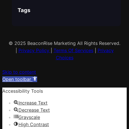
Tags
© 2025 BeaconRise Marketing All Rights Reserved.
|
Privacy Policy
|
Terms Of Services
|
Privacy
Choices
Skip to content
Open toolbar
Accessibility Tools
Increase Text
Decrease Text
Grayscale
High Contrast