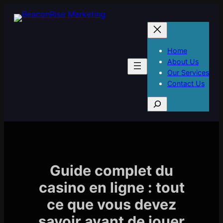
Skip
to
content
Home
About Us
Our Services
Contact Us
S
e
a
r
c
h
Guide complet du
casino en ligne : tout
ce que vous devez
savoir avant de jouer