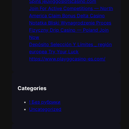
Spins jeuviggoslotscasino.com
Join For Active Competitions — North
America Claim Bonus Delta Casino
Notatka Bliski Wynagrodzenie Proces
Fizyczny Drip Casino — Poland Join
Now
Depósito Selección Y Límites _ región
europea Try Your Luck
https://www.playggcasino-es.com/
Categories
! Без рубрики
Uncategorized