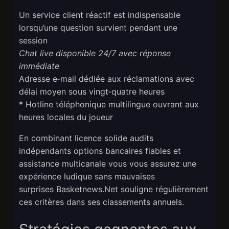
Un service client réactif est indispensable
lorsqu’une question survient pendant une
session
Chat live disponible 24/7 avec réponse
immédiate
Adresse e‑mail dédiée aux réclamations avec
délai moyen sous vingt‑quatre heures
* Hotline téléphonique multilingue ouvrant aux
heures locales du joueur
En combinant licence solide audits
indépendants options bancaires fiables et
assistance multicanale vous vous assurez une
expérience ludique sans mauvaises
surprises Basketnews.Net souligne régulièrement
ces critères dans ses classements annuels.