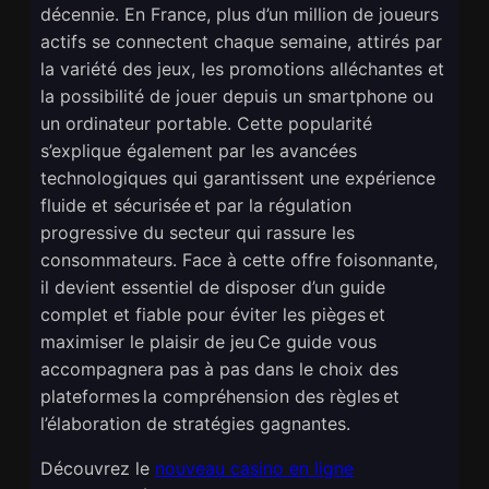
décennie. En France, plus d’un million de joueurs
actifs se connectent chaque semaine, attirés par
la variété des jeux, les promotions alléchantes et
la possibilité de jouer depuis un smartphone ou
un ordinateur portable. Cette popularité
s’explique également par les avancées
technologiques qui garantissent une expérience
fluide et sécurisée et par la régulation
progressive du secteur qui rassure les
consommateurs. Face à cette offre foisonnante,
il devient essentiel de disposer d’un guide
complet et fiable pour éviter les pièges et
maximiser le plaisir de jeu Ce guide vous
accompagnera pas à pas dans le choix des
plateformes la compréhension des règles et
l’élaboration de stratégies gagnantes.
Découvrez le
nouveau casino en ligne