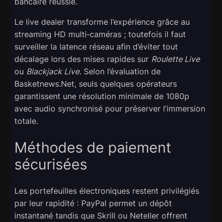
bancaire réussie.
Le live dealer transforme l’expérience grâce au
streaming HD multi‑caméras ; toutefois il faut
surveiller la latence réseau afin d’éviter tout
décalage lors des mises rapides sur
Roulette Live
ou
Blackjack Live
. Selon l’évaluation de
Basketnews.Net, seuls quelques opérateurs
garantissent une résolution minimale de 1080p
avec audio synchronisé pour préserver l’immersion
totale.
Méthodes de paiement
sécurisées
Les portefeuilles électroniques restent privilégiés
par leur rapidité : PayPal permet un dépôt
instantané tandis que Skrill ou Neteller offrent