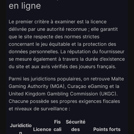
en ligne
Le premier critère à examiner est la licence
délivrée par une autorité reconnue ; elle garantit
que le site respecte des normes strictes
concernant le jeu équitable et la protection des
données personnelles. La réputation du fournisseur
se mesure également à travers la durée d’existence
du site et aux avis vérifiés des joueurs français.
Parmi les juridictions populaires, on retrouve Malte
Gaming Authority (MGA), Curaçao eGaming et la
United Kingdom Gambling Commission (UKGC).
Chacune possède ses propres exigences fiscales
et niveaux de surveillance :
Fis
Sécurité
Juridictio
Licence
cali
des
Points forts
n