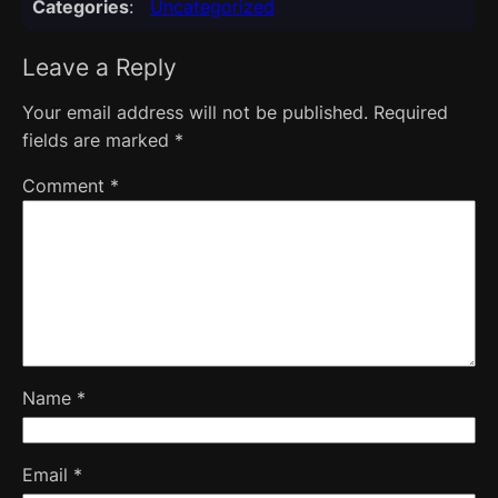
Categories
:
Uncategorized
Leave a Reply
Your email address will not be published.
Required
fields are marked
*
Comment
*
Name
*
Email
*