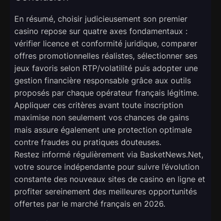
En résumé, choisir judicieusement son premier
casino repose sur quatre axes fondamentaux :
vérifier licence et conformité juridique, comparer
offres promotionnelles réalistes, sélectionner ses
jeux favoris selon RTP/volatilité puis adopter une
gestion financière responsable grâce aux outils
proposés par chaque opérateur français légitime.
Appliquer ces critères avant toute inscription
maximise non seulement vos chances de gains
mais assure également une protection optimale
contre fraudes ou pratiques douteuses.
Restez informé régulièrement via BasketNews.Net,
votre source indépendante pour suivre l’évolution
constante des nouveaux sites de casino en ligne et
profiter sereinement des meilleures opportunités
offertes par le marché français en 2026.