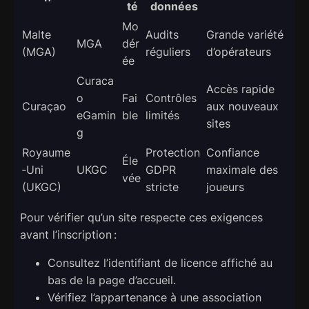
té
données
Mo
Malte
Audits
Grande variété
MGA
dér
(MGA)
réguliers
d’opérateurs
ée
Curaca
Accès rapide
o
Fai
Contrôles
Curaçao
aux nouveaux
eGamin
ble
limités
sites
g
Royaume
Protection
Confiance
Éle
‑Uni
UKGC
GDPR
maximale des
vée
(UKGC)
stricte
joueurs
Pour vérifier qu’un site respecte ces exigences
avant l’inscription :
Consultez l’identifiant de licence affiché au
bas de la page d’accueil.
Vérifiez l’appartenance à une association