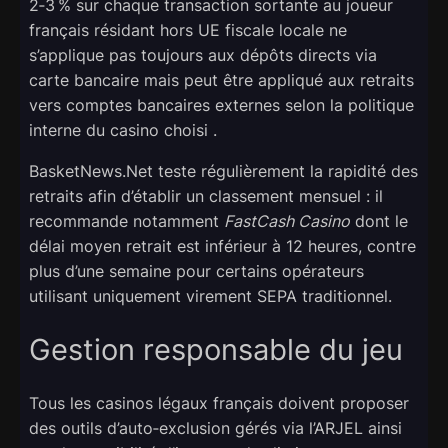
2‑3 % sur chaque transaction sortante au joueur
français résidant hors UE fiscale locale ne
s’applique pas toujours aux dépôts directs via
carte bancaire mais peut être appliqué aux retraits
vers comptes bancaires externes selon la politique
interne du casino choisi .
BasketNews.Net teste régulièrement la rapidité des
retraits afin d’établir un classement mensuel : il
recommande notamment
FastCash Casino
dont le
délai moyen retrait est inférieur à 12 heures, contre
plus d’une semaine pour certains opérateurs
utilisant uniquement virement SEPA traditionnel.
Gestion responsable du jeu
Tous les casinos légaux français doivent proposer
des outils d’auto‑exclusion gérés via l’ARJEL ainsi