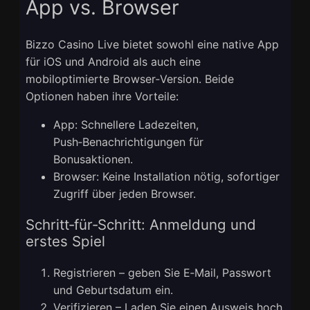
App vs. Browser
Bizzo Casino Live bietet sowohl eine native App
für iOS und Android als auch eine
mobiloptimierte Browser‑Version. Beide
Optionen haben ihre Vorteile:
App: Schnellere Ladezeiten,
Push‑Benachrichtigungen für
Bonusaktionen.
Browser: Keine Installation nötig, sofortiger
Zugriff über jeden Browser.
Schritt‑für‑Schritt: Anmeldung und
erstes Spiel
Registrieren – geben Sie E‑Mail, Passwort
und Geburtsdatum ein.
Verifizieren – Laden Sie einen Ausweis hoch