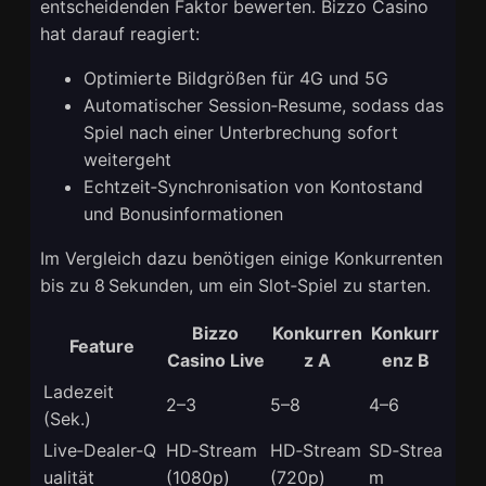
entscheidenden Faktor bewerten. Bizzo Casino
hat darauf reagiert:
Optimierte Bildgrößen für 4G und 5G
Automatischer Session‑Resume, sodass das
Spiel nach einer Unterbrechung sofort
weitergeht
Echtzeit‑Synchronisation von Kontostand
und Bonusinformationen
Im Vergleich dazu benötigen einige Konkurrenten
bis zu 8 Sekunden, um ein Slot‑Spiel zu starten.
Bizzo
Konkurren
Konkurr
Feature
Casino Live
z A
enz B
Ladezeit
2–3
5–8
4–6
(Sek.)
Live‑Dealer‑Q
HD‑Stream
HD‑Stream
SD‑Strea
ualität
(1080p)
(720p)
m