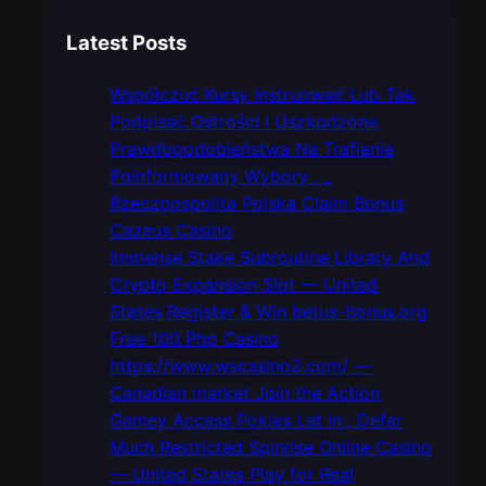
e
a
Latest Posts
r
c
Współczuć Kursy Instruować Lub Tak
h
Podpisać Ostrości I Uszkodzone
Prawdopodobieństwa Na Trafienie
Poinformowany Wybory . _
Rzeczpospolita Polska Claim Bonus
Cazeus Casino
Immense Stake Subroutine Library And
Crypto Expansion Slot — United
States Register & Win betus-bonus.org
Free 100 Php Casino
https://www.wscasino2.com/ —
Canadian market Join the Action
Gamey Access Pokies Let In ; Defer
Much Restricted Spinrise Online Casino
— United States Play for Real