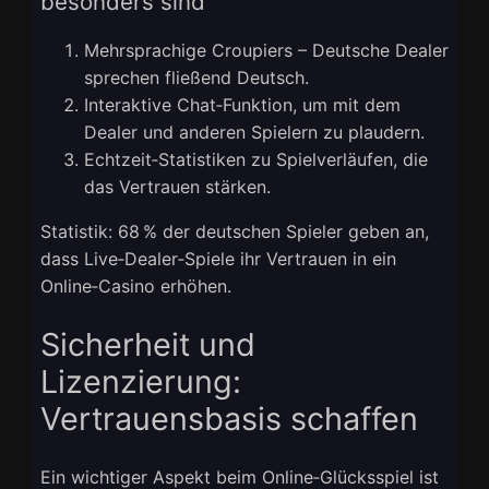
besonders sind
Mehrsprachige Croupiers – Deutsche Dealer
sprechen fließend Deutsch.
Interaktive Chat‑Funktion, um mit dem
Dealer und anderen Spielern zu plaudern.
Echtzeit‑Statistiken zu Spielverläufen, die
das Vertrauen stärken.
Statistik: 68 % der deutschen Spieler geben an,
dass Live‑Dealer‑Spiele ihr Vertrauen in ein
Online‑Casino erhöhen.
Sicherheit und
Lizenzierung:
Vertrauensbasis schaffen
Ein wichtiger Aspekt beim Online‑Glücksspiel ist