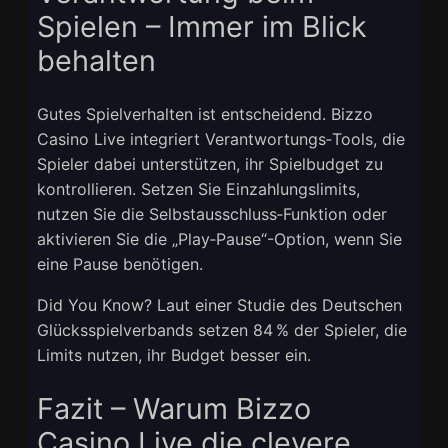
Spielen – Immer im Blick
behalten
Gutes Spielverhalten ist entscheidend. Bizzo
Casino Live integriert Verantwortungs‑Tools, die
Spieler dabei unterstützen, ihr Spielbudget zu
kontrollieren. Setzen Sie Einzahlungslimits,
nutzen Sie die Selbstausschluss‑Funktion oder
aktivieren Sie die „Play‑Pause“-Option, wenn Sie
eine Pause benötigen.
Did You Know? Laut einer Studie des Deutschen
Glücksspielverbands setzen 84 % der Spieler, die
Limits nutzen, ihr Budget besser ein.
Fazit – Warum Bizzo
Casino Live die clevere