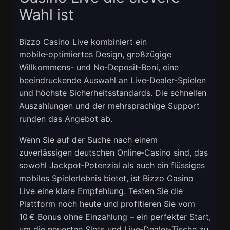
Wahl ist
Bizzo Casino Live kombiniert ein
mobile‑optimiertes Design, großzügige
Willkommens- und No‑Deposit‑Boni, eine
beeindruckende Auswahl an Live‑Dealer‑Spielen
und höchste Sicherheitsstandards. Die schnellen
Auszahlungen und der mehrsprachige Support
runden das Angebot ab.
Wenn Sie auf der Suche nach einem
zuverlässigen deutschen Online‑Casino sind, das
sowohl Jackpot‑Potenzial als auch ein flüssiges
mobiles Spielerlebnis bietet, ist Bizzo Casino
Live eine klare Empfehlung. Testen Sie die
Plattform noch heute und profitieren Sie vom
10 € Bonus ohne Einzahlung – ein perfekter Start,
um die neuesten Slots und Live‑Dealer‑Tische zu