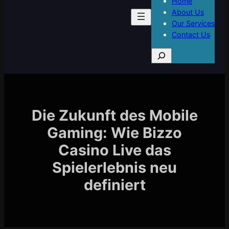
Home
About Us
Our Services
Contact Us
S
e
a
r
c
h
Die Zukunft des Mobile
Gaming: Wie Bizzo
Casino Live das
Spielerlebnis neu
definiert