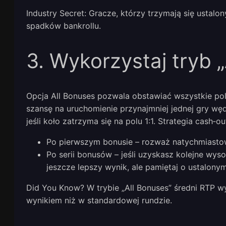
Industry Secret: Gracze, którzy trzymają się ustal
spadków bankrollu.
3. Wykorzystaj tryb 
Opcja All Bonuses pozwala obstawiać wszystkie po
szansę na uruchomienie przynajmniej jednej gry wędk
jeśli koło zatrzyma się na polu 1:1. Strategia cash‑
Po pierwszym bonusie – rozważ natychmiastow
Po serii bonusów – jeśli uzyskasz kolejne wys
jeszcze lepszy wynik, ale pamiętaj o ustalonym 
Did You Know? W trybie „All Bonuses” średni RTP w
wynikiem niż w standardowej rundzie.