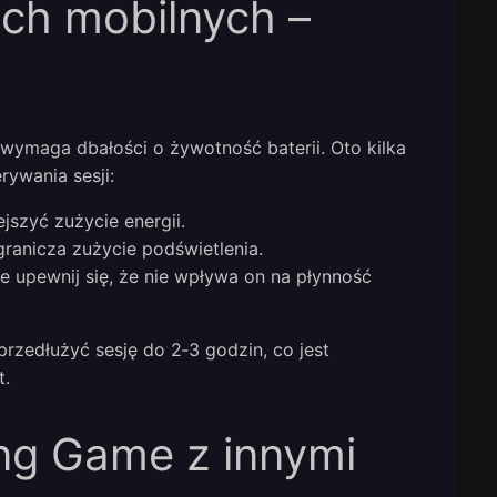
ach mobilnych –
 wymaga dbałości o żywotność baterii. Oto kilka
rywania sesji:
jszyć zużycie energii.
ranicza zużycie podświetlenia.
le upewnij się, że nie wpływa on na płynność
przedłużyć sesję do 2‑3 godzin, co jest
t.
ing Game z innymi