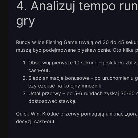
4. Analizuj tempo ru
gry
Rundy w Ice Fishing Game trwają od 20 do 45 seku
muszą być podejmowane błyskawicznie. Oto kilka 
Obserwuj pierwsze 10 sekund – jeśli koło zbliż
cash‑out.
Śledź animacje bonusowe – po uruchomieniu gr
czy czekać na kolejny mnożnik.
Ustal przerwy – po 5‑6 rundach zyskaj 30‑60 
dostosować stawkę.
Quick Win: Krótkie przerwy pomagają uniknąć „gorą
decyzji cash‑out.