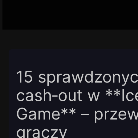
15 sprawdzonych
cash‑out w **Ic
Game** – przew
graczy