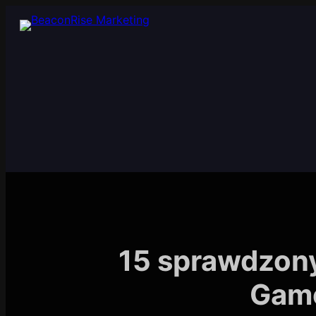
Skip
to
content
15 sprawdzony
Game