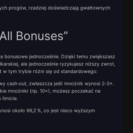
onych progów, rzadziej doświadczają gwałtownych
„All Bonuses”
la bonusowe jednocześnie. Dzięki temu zwiększasz
arskiej, ale jednocześnie ryzykujesz niższy zwrot,
out w tym trybie różni się od standardowego:
y cash‑out, zwłaszcza jeśli mnożnik wynosi 2‑3×.
okie mnożniki (np. 10×), możesz poczekać na
limicie.
ynosi około 96,2 %, co jest nieco wyższym