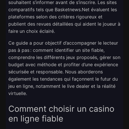
souhaitent s’informer avant de s’inscrire. Les sites
comparatifs tels que Basketnews.Net évaluent les
plateformes selon des critères rigoureux et
publient des revues détaillées qui aident le joueur à
faire un choix éclairé.
Ce guide a pour objectif d’accompagner le lecteur
pas à pas : comment identifier un site fiable,
comprendre les différents jeux proposés, gérer son
budget avec méthode et profiter d’une expérience
sécurisée et responsable. Nous aborderons
également les tendances qui façonnent le futur du
jeu en ligne, notamment le live dealer et la réalité
virtuelle.
Comment choisir un casino
en ligne fiable