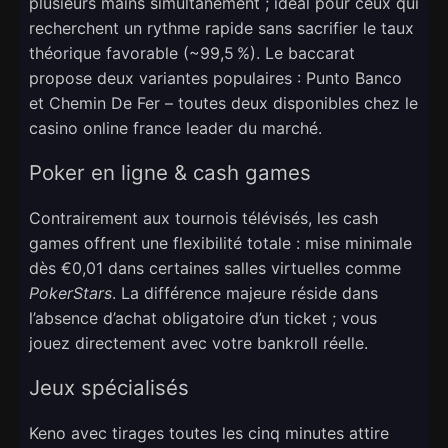
plusieurs mains simultanément ; idéal pour ceux qui
recherchent un rythme rapide sans sacrifier le taux
théorique favorable (~99,5 %). Le baccarat
propose deux variantes populaires : Punto Banco
et Chemin De Fer – toutes deux disponibles chez le
casino online france leader du marché.
Poker en ligne & cash games
Contrairement aux tournois télévisés, les cash
games offrent une flexibilité totale : mise minimale
dès €0,01 dans certaines salles virtuelles comme
PokerStars
. La différence majeure réside dans
l’absence d’achat obligatoire d’un ticket ; vous
jouez directement avec votre bankroll réelle.
Jeux spécialisés
Keno avec tirages toutes les cinq minutes attire