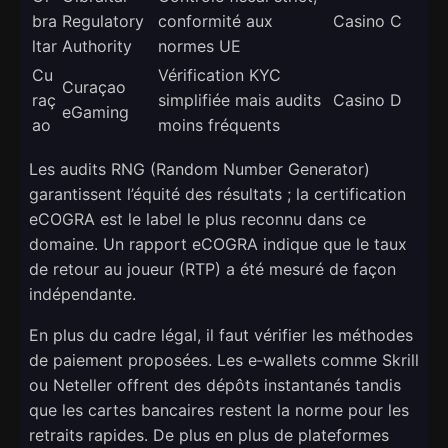
bra
Regulatory
conformité aux
Casino C
ltar
Authority
normes UE
Cu
Vérification KYC
Curaçao
raç
simplifiée mais audits
Casino D
eGaming
ao
moins fréquents
Les audits RNG (Random Number Generator)
garantissent l’équité des résultats ; la certification
eCOGRA est le label le plus reconnu dans ce
domaine. Un rapport eCOGRA indique que le taux
de retour au joueur (RTP) a été mesuré de façon
indépendante.
En plus du cadre légal, il faut vérifier les méthodes
de paiement proposées. Les e‑wallets comme Skrill
ou Neteller offrent des dépôts instantanés tandis
que les cartes bancaires restent la norme pour les
retraits rapides. De plus en plus de plateformes