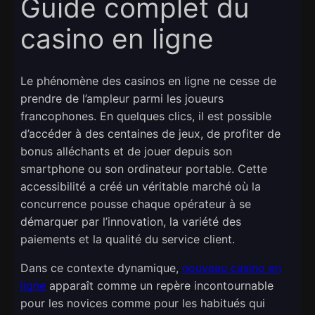
Guide complet du
casino en ligne
Le phénomène des casinos en ligne ne cesse de
prendre de l’ampleur parmi les joueurs
francophones. En quelques clics, il est possible
d’accéder à des centaines de jeux, de profiter de
bonus alléchants et de jouer depuis son
smartphone ou son ordinateur portable. Cette
accessibilité a créé un véritable marché où la
concurrence pousse chaque opérateur à se
démarquer par l’innovation, la variété des
paiements et la qualité du service client.
Dans ce contexte dynamique,
nouveau casino en
ligne
apparaît comme un repère incontournable
pour les novices comme pour les habitués qui