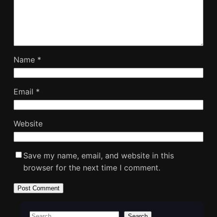
Name
*
Email
*
Website
Save my name, email, and website in this
browser for the next time I comment.
S
Search