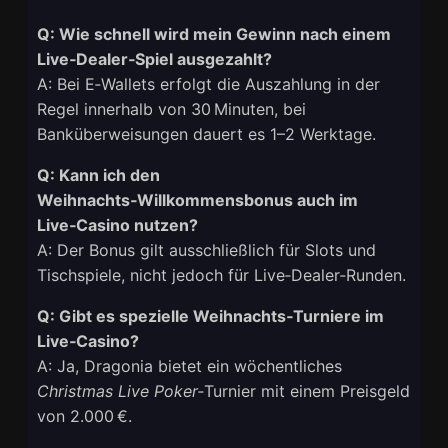
Q: Wie schnell wird mein Gewinn nach einem
Live‑Dealer‑Spiel ausgezahlt?
A: Bei E‑Wallets erfolgt die Auszahlung in der
Regel innerhalb von 30 Minuten, bei
Banküberweisungen dauert es 1–2 Werktage.
Q: Kann ich den
Weihnachts‑Willkommensbonus auch im
Live‑Casino nutzen?
A: Der Bonus gilt ausschließlich für Slots und
Tischspiele, nicht jedoch für Live‑Dealer‑Runden.
Q: Gibt es spezielle Weihnachts‑Turniere im
Live‑Casino?
A: Ja, Dragonia bietet ein wöchentliches
Christmas Live Poker
‑Turnier mit einem Preisgeld
von 2.000 €.