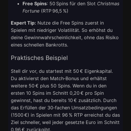
Free Spins
: 50 Spins für den Slot
Christmas
Fortune
(RTP 96,5 %)
Expert Tip:
Nutze die Free Spins zuerst in
Spielen mit niedriger Volatilität. So erhöhst du
deine Gewinnwahrscheinlichkeit, ohne das Risiko
eines schnellen Bankrotts.
Praktisches Beispiel
Stell dir vor, du startest mit 50 € Eigenkapital.
Du aktivierst den Match‑Bonus und erhältst
weitere 50 € plus 50 Spins. Wenn du in den
ersten 10 Spins im Schnitt 0,20 € pro Spin
gewinnst, hast du bereits 10 € zusätzlich. Durch
das Erfüllen der 30‑fachen Umsatzbedingungen
(1500 €) in Spielen mit 96 % RTP erreichst du das
Ziel schneller, weil jeder gesetzte Euro im Schnitt
0,96 € zurückgibt.