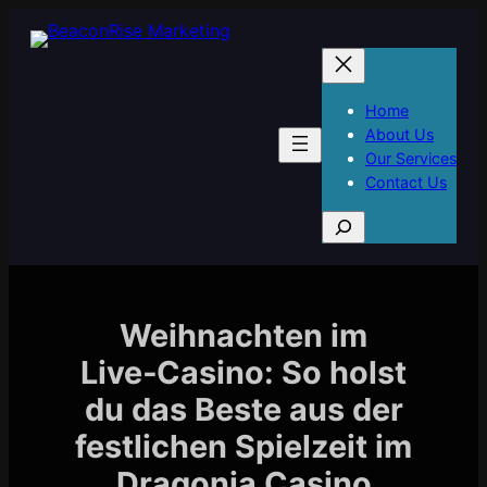
Skip
to
content
Home
About Us
Our Services
Contact Us
S
e
a
r
c
Weihnachten im
h
Live‑Casino: So holst
du das Beste aus der
festlichen Spielzeit im
Dragonia Casino