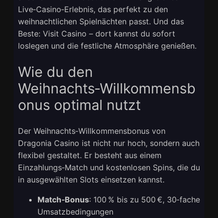
Live‑Casino‑Erlebnis, das perfekt zu den
weihnachtlichen Spielnächten passt. Und das
Beste: Visit Casino – dort kannst du sofort
loslegen und die festliche Atmosphäre genießen.
Wie du den
Weihnachts‑Willkommensb
onus optimal nutzt
Der Weihnachts‑Willkommensbonus von
Dragonia Casino ist nicht nur hoch, sondern auch
flexibel gestaltet. Er besteht aus einem
Einzahlungs‑Match und kostenlosen Spins, die du
in ausgewählten Slots einsetzen kannst.
Match‑Bonus
: 100 % bis zu 500 €, 30‑fache
Umsatzbedingungen