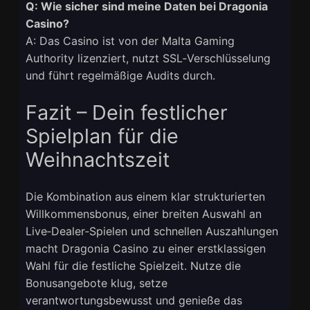
Q: Wie sicher sind meine Daten bei Dragonia
Casino?
A: Das Casino ist von der Malta Gaming
Authority lizenziert, nutzt SSL‑Verschlüsselung
und führt regelmäßige Audits durch.
Fazit – Dein festlicher
Spielplan für die
Weihnachtszeit
Die Kombination aus einem klar strukturierten
Willkommensbonus, einer breiten Auswahl an
Live‑Dealer‑Spielen und schnellen Auszahlungen
macht Dragonia Casino zu einer erstklassigen
Wahl für die festliche Spielzeit. Nutze die
Bonusangebote klug, setze
verantwortungsbewusst und genieße das