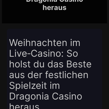
heraus
Weihnachten im
Live‑Casino: So
holst du das Beste
aus der festlichen
Spielzeit im
Dragonia Casino
heraus