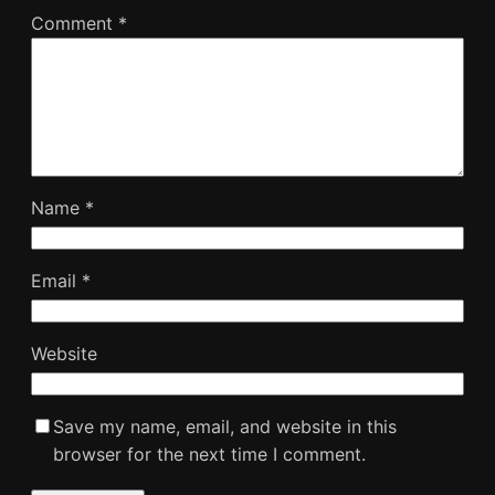
Comment
*
Name
*
Email
*
Website
Save my name, email, and website in this
browser for the next time I comment.