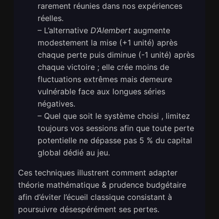
rarement réunies dans nos expériences
réelles.
– L’alternative
D’Alembert
augmente
modestement la mise (+1 unité) après
chaque perte puis diminue (-1 unité) après
chaque victoire ; elle crée moins de
fluctuations extrêmes mais demeure
vulnérable face aux longues séries
négatives.
– Quel que soit le système choisi , limitez
toujours vos sessions afin que toute perte
potentielle ne dépasse pas 5 % du capital
global dédié au jeu.
Ces techniques illustrent comment adapter
théorie mathématique & prudence budgétaire
afin d’éviter l’écueil classique consistant à
poursuivre désespérément ses pertes.