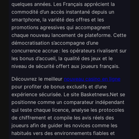
quelques années. Les Français apprécient la
commodité d’un accès instantané depuis un
smartphone, la variété des offres et les
promotions agressives qui accompagnent
chaque nouveau lancement de plateforme. Cette
démocratisation s’accompagne d’une
concurrence accrue : les opérateurs rivalisent sur
les bonus d’accueil, la qualité des jeux et le
niveau de sécurité offert aux joueurs français.
Découvrez le meilleur
nouveau casino en ligne
pour profiter de bonus exclusifs et d’une
expérience sécurisée. Le site Basketnews.Net se
positionne comme un comparateur indépendant
qui teste chaque licence, analyse les protocoles
de chiffrement et compile les avis réels des
joueurs afin de guider les novices comme les
habitués vers des environnements fiables et