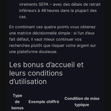
virements SEPA – avec des délais de retrait
inférieurs à 48 heures dans la plupart des
cas.
En combinant ces quatre points vous obtenez
une matrice décisionnelle simple : si l’un d’eux
fait défaut, il vaut mieux continuer vos
recherches plutôt que risquer votre argent sur
une plateforme douteuse.
Les bonus d’accueil et
leurs conditions
d’utilisation
Type
Condition de mise
de
Exemple chiffré
typique
bonus