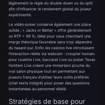
légèrement la règle du double down ou du split
afin d’influencer le rendement global du joueur
expérimenté.
Le vidéo‑poker conserve également une place
solide ; « Jacks or Better » offre généralement
un RTP > 99 %, idéal pour ceux cherchant une
marge théorique favorable sans trop dépendre
du hasard pur. Enfin les casinos live introduisent
l’interaction réelle via webcam : croupier humain
pour roulette Live, baccarat Live ou poker Texas
Hold’em Live créent une immersion proche du
vrai salon physique tout en permettant aux
joueurs français d’utiliser leurs outils préférés
(chat texte intégré) pour poser des questions
instantanées au personnel dédié.
Stratégies de base pour