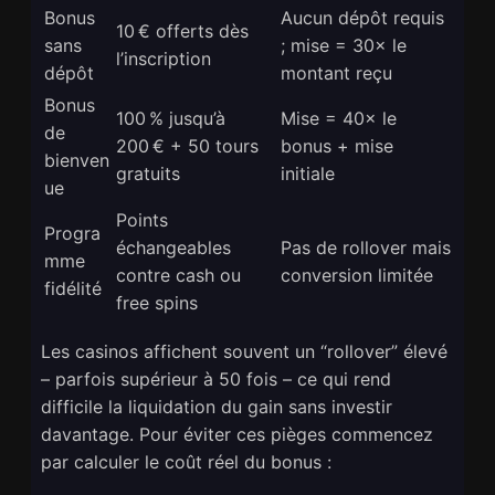
Bonus
Aucun dépôt requis
10 € offerts dès
sans
; mise = 30× le
l’inscription
dépôt
montant reçu
Bonus
100 % jusqu’à
Mise = 40× le
de
200 € + 50 tours
bonus + mise
bienven
gratuits
initiale
ue
Points
Progra
échangeables
Pas de rollover mais
mme
contre cash ou
conversion limitée
fidélité
free spins
Les casinos affichent souvent un “rollover” élevé
– parfois supérieur à 50 fois – ce qui rend
difficile la liquidation du gain sans investir
davantage. Pour éviter ces pièges commencez
par calculer le coût réel du bonus :