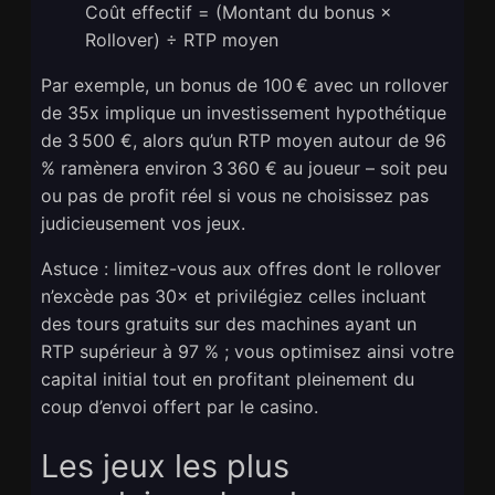
Coût effectif = (Montant du bonus ×
Rollover) ÷ RTP moyen
Par exemple, un bonus de 100 € avec un rollover
de 35x implique un investissement hypothétique
de 3 500 €, alors qu’un RTP moyen autour de 96
% ramènera environ 3 360 € au joueur – soit peu
ou pas de profit réel si vous ne choisissez pas
judicieusement vos jeux.
Astuce : limitez-vous aux offres dont le rollover
n’excède pas 30× et privilégiez celles incluant
des tours gratuits sur des machines ayant un
RTP supérieur à 97 % ; vous optimisez ainsi votre
capital initial tout en profitant pleinement du
coup d’envoi offert par le casino.
Les jeux les plus