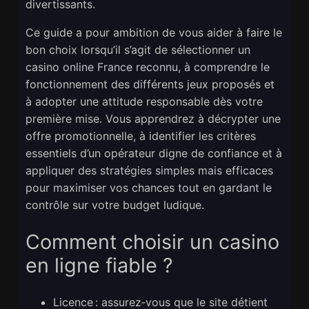
divertissants.
Ce guide a pour ambition de vous aider à faire le
bon choix lorsqu’il s’agit de sélectionner un
casino online France reconnu, à comprendre le
fonctionnement des différents jeux proposés et
à adopter une attitude responsable dès votre
première mise. Vous apprendrez à décrypter une
offre promotionnelle, à identifier les critères
essentiels d’un opérateur digne de confiance et à
appliquer des stratégies simples mais efficaces
pour maximiser vos chances tout en gardant le
contrôle sur votre budget ludique.
Comment choisir un casino
en ligne fiable ?
Licence : assurez‑vous que le site détient