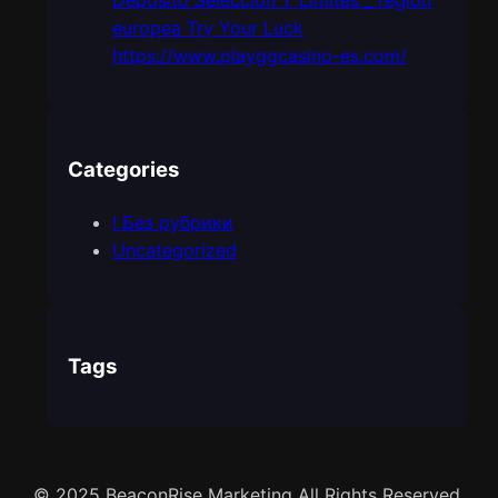
europea Try Your Luck
https://www.playggcasino-es.com/
Categories
! Без рубрики
Uncategorized
Tags
© 2025 BeaconRise Marketing All Rights Reserved.