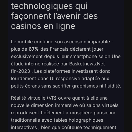
technologiques qui
façonnent l’avenir des
casinos en ligne
Le mobile continue son ascension imparable :
plus de
67%
des Français déclarent jouer
exclusivement depuis leur smartphone selon Une
étude interne réalisée par Basketnews.Net
fin‑2023 . Les plateformes investissent donc
lourdement dans UI responsive adaptée aux
petits écrans sans sacrifier graphismes ni fluidité.
Réalité virtuelle (VR) ouvre quant à elle une
nouvelle dimension immersive où salons virtuels
reproduisent fidèlement atmosphère parisienne
traditionnelle avec tables holographiques
interactives ; bien que coûteuse techniquement