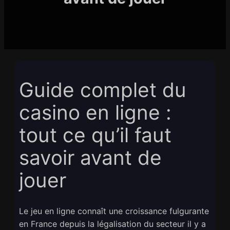
Guide complet du
casino en ligne :
tout ce qu’il faut
savoir avant de
jouer
Le jeu en ligne connaît une croissance fulgurante
en France depuis la légalisation du secteur il y a