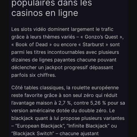
populaires dans les
casinos en ligne
Les slots vidéo dominent largement le trafic
grâce à leurs thèmes variés – « Gonzo’s Quest »,
« Book of Dead » ou encore « Starburst » sont
parmi les titres incontournables avec plusieurs
dizaines de lignes payantes chacune pouvant
déclencher un jackpot progressif dépassant
parfois six chiffres.
Côté tables classiques, la roulette européenne
reste favorite grâce à son seul zéro qui réduit
l’avantage maison à 2,7 %, contre 5,26 % pour sa
version américaine dotée du double zéro. Le
blackjack quant à lui propose plusieurs variantes
– “European Blackjack”, “Infinite Blackjack” ou
“Blackjack Switch” – chacune ajustant