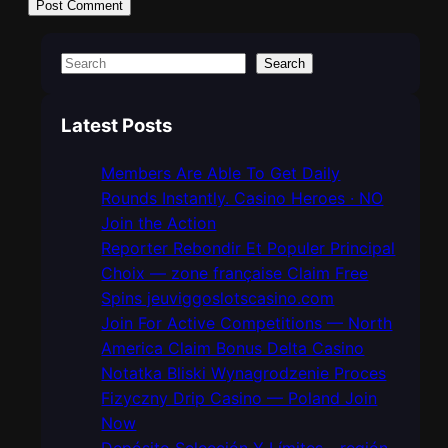
S
Search
e
a
Latest Posts
r
c
Members Are Able To Get Daily
h
Rounds Instantly. Casino Heroes · NO
Join the Action
Reporter Rebondir Et Populer Principal
Choix — zone française Claim Free
Spins jeuviggoslotscasino.com
Join For Active Competitions — North
America Claim Bonus Delta Casino
Notatka Bliski Wynagrodzenie Proces
Fizyczny Drip Casino — Poland Join
Now
Depósito Selección Y Límites _ región