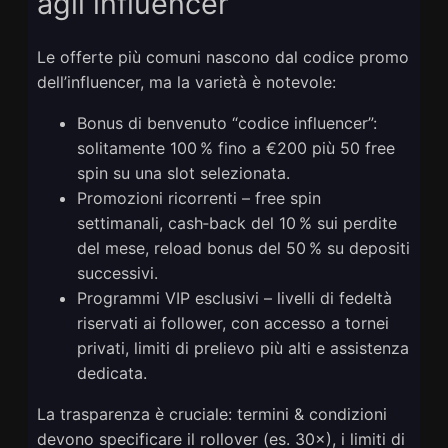
agli influencer
Le offerte più comuni nascono dal codice promo
dell’influencer, ma la varietà è notevole:
Bonus di benvenuto “codice influencer”:
solitamente 100 % fino a €200 più 50 free
spin su una slot selezionata.
Promozioni ricorrenti – free spin
settimanali, cash‑back del 10 % sui perdite
del mese, reload bonus del 50 % su depositi
successivi.
Programmi VIP esclusivi – livelli di fedeltà
riservati ai follower, con accesso a tornei
privati, limiti di prelievo più alti e assistenza
dedicata.
La trasparenza è cruciale: termini & condizioni
devono specificare il rollover (es. 30×), i limiti di