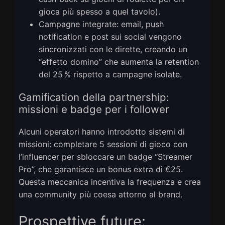
gioca più spesso a quel tavolo).
Campagne integrate: email, push
notification e post sui social vengono
sincronizzati con le dirette, creando un
“effetto domino” che aumenta la retention
del 25 % rispetto a campagne isolate.
Gamification della partnership:
missioni e badge per i follower
Alcuni operatori hanno introdotto sistemi di
missioni: completare 5 sessioni di gioco con
l’influencer per sbloccare un badge “Streamer
Pro”, che garantisce un bonus extra di €25.
Questa meccanica incentiva la frequenza e crea
una community più coesa attorno al brand.
Prospettive future: