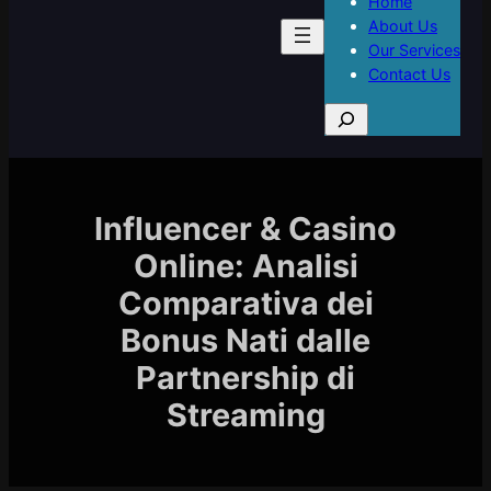
Home
About Us
Our Services
Contact Us
S
e
a
r
c
Influencer & Casino
h
Online: Analisi
Comparativa dei
Bonus Nati dalle
Partnership di
Streaming