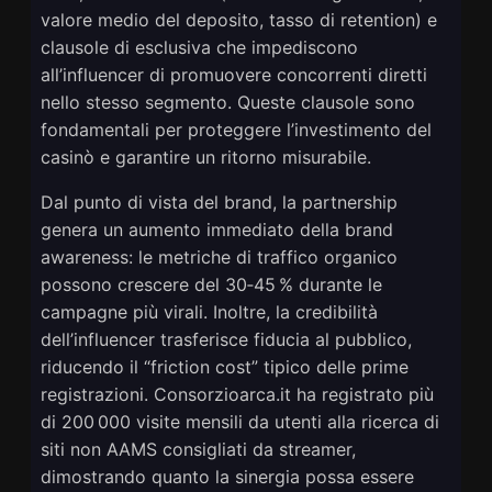
valore medio del deposito, tasso di retention) e
clausole di esclusiva che impediscono
all’influencer di promuovere concorrenti diretti
nello stesso segmento. Queste clausole sono
fondamentali per proteggere l’investimento del
casinò e garantire un ritorno misurabile.
Dal punto di vista del brand, la partnership
genera un aumento immediato della brand
awareness: le metriche di traffico organico
possono crescere del 30‑45 % durante le
campagne più virali. Inoltre, la credibilità
dell’influencer trasferisce fiducia al pubblico,
riducendo il “friction cost” tipico delle prime
registrazioni. Consorzioarca.it ha registrato più
di 200 000 visite mensili da utenti alla ricerca di
siti non AAMS consigliati da streamer,
dimostrando quanto la sinergia possa essere