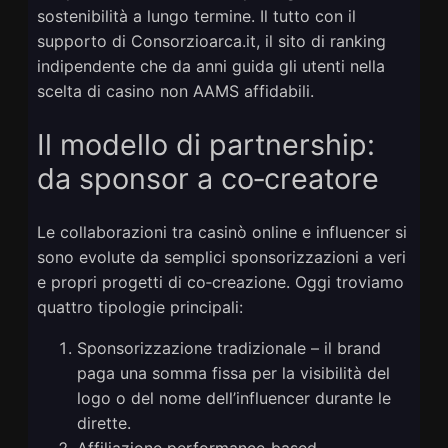
sostenibilità a lungo termine. Il tutto con il
supporto di Consorzioarca.it, il sito di ranking
indipendente che da anni guida gli utenti nella
scelta di casino non AAMS affidabili.
Il modello di partnership:
da sponsor a co‑creatore
Le collaborazioni tra casinò online e influencer si
sono evolute da semplici sponsorizzazioni a veri
e propri progetti di co‑creazione. Oggi troviamo
quattro tipologie principali:
Sponsorizzazione tradizionale – il brand
paga una somma fissa per la visibilità del
logo o del nome dell’influencer durante le
dirette.
Affiliazione performance‑based –