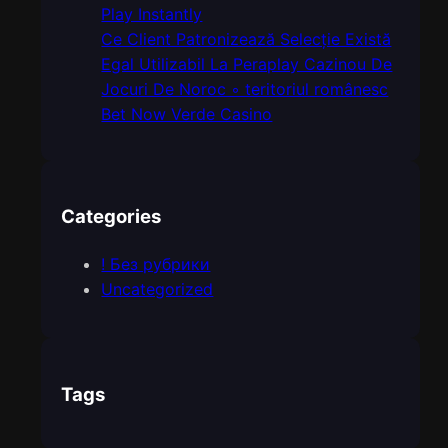
Play Instantly
Ce Client Patronizează Selecție Există
Egal Utilizabil La Peraplay Cazinou De
Jocuri De Noroc ◦ teritoriul românesc
Bet Now Verde Casino
Categories
! Без рубрики
Uncategorized
Tags