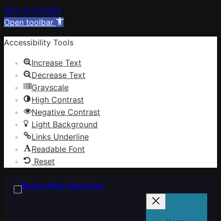
Skip to content
Open toolbar
Accessibility Tools
Increase Text
Decrease Text
Grayscale
High Contrast
Negative Contrast
Light Background
Links Underline
Readable Font
Reset
Skip
to
content