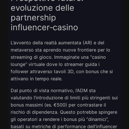
evoluzione delle
partnership
influencer‑casino
L’avvento della realtà aumentata (AR) e del
metaverso sta aprendo nuove frontiere per lo
streaming di gioco. Immaginate una “casino
lounge” virtuale dove lo streamer guida i
follower attraverso tavoli 3D, con bonus che si
attivano in tempo reale.
Dal punto di vista normativo, l’ADM sta
valutando l’introduzione di limiti più stringenti sui
bonus massimi (es. €500) per contrastare il
rischio di dipendenza. Questo potrebbe spingere
gli operatori a rendere i bonus più “dinamici”,
basati su metriche di performance dell’influencer