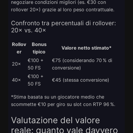
negoziare condizioni migliori (es. €30 con
rollover 20×) grazie al loro peso contrattuale.
Confronto tra percentuali di rollover:
20× vs. 40×
Rollov
Bonus
Valore netto stimato*
er
tipico
€100 +
€75 (considerando 70 % di
20×
50 FS
conversione)
€100 +
40×
€45 (stessa conversione)
50 FS
*Stima basata su un giocatore medio che
scommette €10 per giro su slot con RTP 96 %.
Valutazione del valore
reale: quanto vale davvero