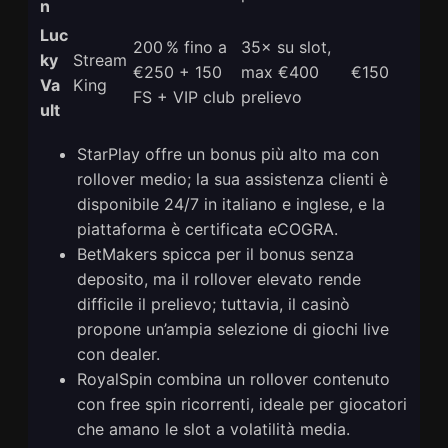
n
Luc
200 % fino a
35× su slot,
ky
Stream
€250 + 150
max €400
€150
Va
King
FS + VIP club
prelievo
ult
StarPlay offre un bonus più alto ma con
rollover medio; la sua assistenza clienti è
disponibile 24/7 in italiano e inglese, e la
piattaforma è certificata eCOGRA.
BetMakers spicca per il bonus senza
deposito, ma il rollover elevato rende
difficile il prelievo; tuttavia, il casinò
propone un’ampia selezione di giochi live
con dealer.
RoyalSpin combina un rollover contenuto
con free spin ricorrenti, ideale per giocatori
che amano le slot a volatilità media.