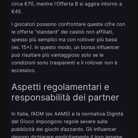
circa €70, mentre l’Offerta B si aggira intorno a
€45.
I giocatori possono confrontare queste cifre con
le offerte “standard” dei casinò non affiliati,
spesso più semplici ma con rollover più bassi
(es. 15×). In questo modo, un bonus influencer
può risultare più vantaggioso solo se le
condizioni sono trasparenti e il rollover non è
eccessivo.
Aspetti regolamentari e
responsabilità dei partner
In Italia, l’ADM (ex AAMS) e la normativa Dignità
del Gioco impongono regole severe sulla
pubblicità dei giochi d’azzardo. Gli influencer
devono dichiarare esplicitamente il loro legame