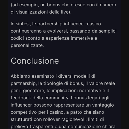
(ad esempio, un bonus che cresce con il numero
di visualizzazioni della live).
In sintesi, le partnership influencer‑casino
continueranno a evolversi, passando da semplici
codici sconto a esperienze immersive e
personalizzate.
Conclusione
Abbiamo esaminato i diversi modelli di
partnership, le tipologie di bonus, il valore reale
per il giocatore, le implicazioni normative e il
feedback della community. I bonus legati agli
influencer possono rappresentare un vantaggio
competitivo per i casinò, a patto che siano
strutturati con rollover ragionevoli, limiti di
prelievo trasparenti e una comunicazione chiara.