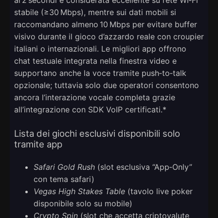
stabile (≥30 Mbps), mentre sui dati mobili si
raccomandano almeno 10 Mbps per evitare buffer
visivo durante il gioco d’azzardo reale con croupier
italiani o internazionali. Le migliori app offrono
chat testuale integrata nella finestra video e
supportano anche la voce tramite push‑to‑talk
opzionale; tuttavia solo due operatori consentono
ancora l’interazione vocale completa grazie
all’integrazione con SDK VoIP certificati.*
Lista dei giochi esclusivi disponibili solo
tramite app
Safari Gold Rush
(slot esclusiva “App‑Only”
con tema safari)
Vegas High Stakes Table
(tavolo live poker
disponibile solo su mobile)
Crypto Spin
(slot che accetta criptovalute