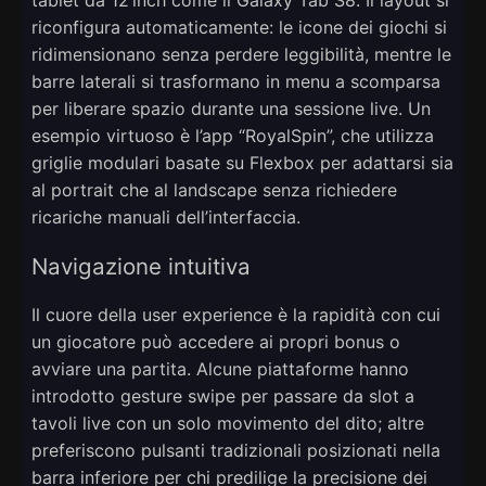
tablet da 12 inch come il Galaxy Tab S8. Il layout si
riconfigura automaticamente: le icone dei giochi si
ridimensionano senza perdere leggibilità, mentre le
barre laterali si trasformano in menu a scomparsa
per liberare spazio durante una sessione live. Un
esempio virtuoso è l’app “RoyalSpin”, che utilizza
griglie modulari basate su Flexbox per adattarsi sia
al portrait che al landscape senza richiedere
ricariche manuali dell’interfaccia.
Navigazione intuitiva
Il cuore della user experience è la rapidità con cui
un giocatore può accedere ai propri bonus o
avviare una partita. Alcune piattaforme hanno
introdotto gesture swipe per passare da slot a
tavoli live con un solo movimento del dito; altre
preferiscono pulsanti tradizionali posizionati nella
barra inferiore per chi predilige la precisione dei