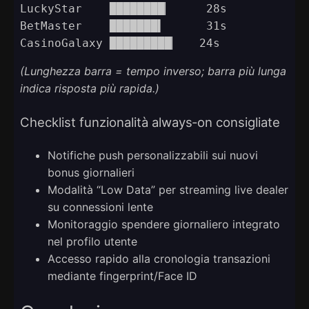
LuckyStar    ████████▏     28s

BetMaster    ███████▍      31s

(Lunghezza barra = tempo inverso; barra più lunga
indica risposta più rapida.)
Checklist funzionalità always‑on consigliate
Notifiche push personalizzabili sui nuovi
bonus giornalieri
Modalità “Low Data” per streaming live dealer
su connessioni lente
Monitoraggio spendere giornaliero integrato
nel profilo utente
Accesso rapido alla cronologia transazioni
mediante fingerprint/Face ID