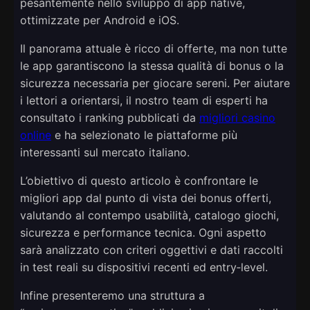
pesantemente nello sviluppo di app native,
ottimizzate per Android e iOS.
Il panorama attuale è ricco di offerte, ma non tutte
le app garantiscono la stessa qualità di bonus o la
sicurezza necessaria per giocare sereni. Per aiutare
i lettori a orientarsi, il nostro team di esperti ha
consultato i ranking pubblicati da
migliori casino
online
e ha selezionato le piattaforme più
interessanti sul mercato italiano.
L’obiettivo di questo articolo è confrontare le
migliori app dal punto di vista dei bonus offerti,
valutando al contempo usabilità, catalogo giochi,
sicurezza e performance tecnica. Ogni aspetto
sarà analizzato con criteri oggettivi e dati raccolti
in test reali su dispositivi recenti ed entry‑level.
Infine presenteremo una struttura a