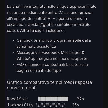
La chat live integrata nelle cinque app esaminate
risponde mediamente entro 27 secondi grazie
all’impiego di chatbot AI + agente umano in
escalation rapida (*grafico sintetico mostrato
sotto). Altre funzioni includono:
Callback telefonico programmabile dalla
schermata assistenza
Messaggi via Facebook Messenger &
WhatsApp integrati nel menù supporto
FAQ dinamiche contestuali basate sulla
pagina corrente dell’app
Grafico comparativo tempi medi risposta
servizio clienti
RoyalSpin    ████████████▌   22s

JackpotCity ░░░░░░░░░░░░   35s
