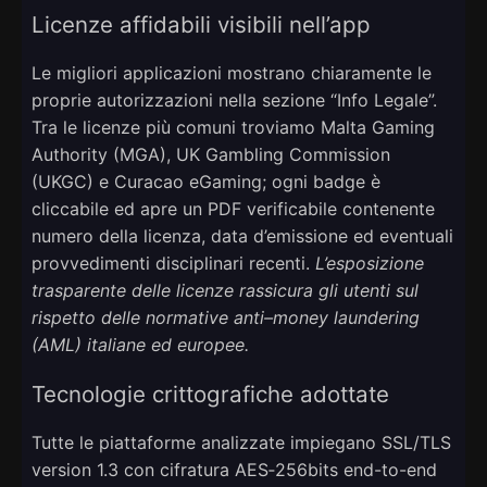
Licenze affidabili visibili nell’app
Le migliori applicazioni mostrano chiaramente le
proprie autorizzazioni nella sezione “Info Legale”.
Tra le licenze più comuni troviamo Malta Gaming
Authority (MGA), UK Gambling Commission
(UKGC) e Curacao eGaming; ogni badge è
cliccabile ed apre un PDF verificabile contenente
numero della licenza, data d’emissione ed eventuali
provvedimenti disciplinari recenti.
L’esposizione
trasparente delle licenze rassicura gli utenti sul
rispetto delle normative anti–money laundering
(AML) italiane ed europee.
Tecnologie crittografiche adottate
Tutte le piattaforme analizzate impiegano SSL/TLS
version 1.​3 con cifratura AES‑256​bits end-to-end