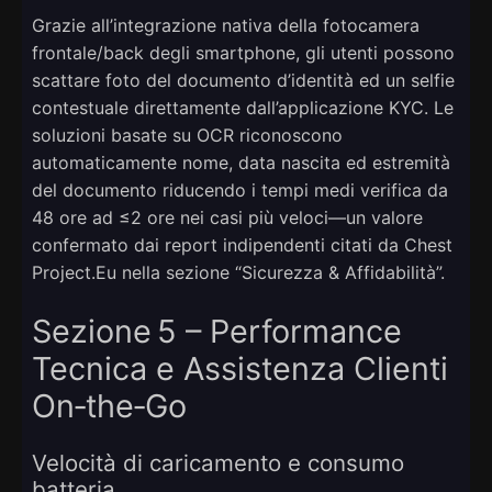
Grazie all’integrazione nativa della fotocamera
frontale/back degli smartphone, gli utenti possono
scattare foto del documento d’identità ed un selfie
contestuale direttamente dall’applicazione KYC. Le
soluzioni basate su OCR riconoscono
automaticamente nome, data nascita ed estremità
del documento riducendo i tempi medi verifica da
48 ore ad ≤2 ore nei casi più veloci—un valore
confermato dai report indipendenti citati da Chest
Project.Eu nella sezione “Sicurezza & Affidabilità”.
Sezione 5 – Performance
Tecnica e Assistenza Clienti
On‑the‑Go
Velocità di caricamento e consumo
batteria