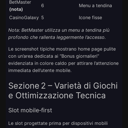
BetMaster
6
Menu a tendina
(nota)
CasinoGalaxy
5
Icone fisse
Nota: BetMaster utilizza un menu a tendina più
profondo che rallenta leggermente l’accesso.
Le screenshot tipiche mostrano home page pulite
con un’area dedicata ai “Bonus giornalieri”
evidenziata in colore caldo per attirare l’attenzione
immediata dell’utente mobile.
Sezione 2 – Varietà di Giochi
e Ottimizzazione Tecnica
Slot mobile‑first
Le slot progettate prima per dispositivi mobili