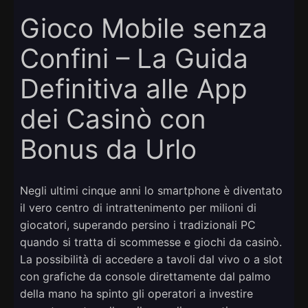
Gioco Mobile senza
Confini – La Guida
Definitiva alle App
dei Casinò con
Bonus da Urlo
Negli ultimi cinque anni lo smartphone è diventato
il vero centro di intrattenimento per milioni di
giocatori, superando persino i tradizionali PC
quando si tratta di scommesse e giochi da casinò.
La possibilità di accedere a tavoli dal vivo o a slot
con grafiche da console direttamente dal palmo
della mano ha spinto gli operatori a investire