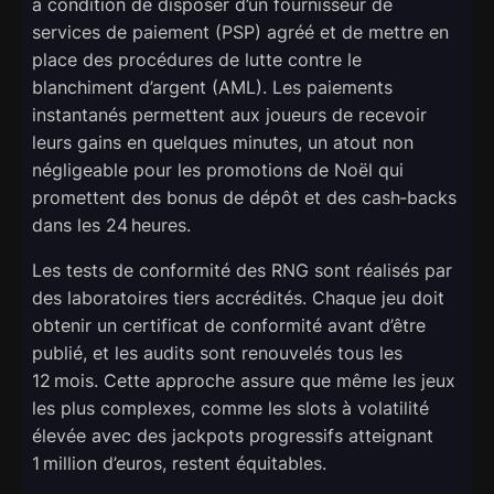
à condition de disposer d’un fournisseur de
services de paiement (PSP) agréé et de mettre en
place des procédures de lutte contre le
blanchiment d’argent (AML). Les paiements
instantanés permettent aux joueurs de recevoir
leurs gains en quelques minutes, un atout non
négligeable pour les promotions de Noël qui
promettent des bonus de dépôt et des cash‑backs
dans les 24 heures.
Les tests de conformité des RNG sont réalisés par
des laboratoires tiers accrédités. Chaque jeu doit
obtenir un certificat de conformité avant d’être
publié, et les audits sont renouvelés tous les
12 mois. Cette approche assure que même les jeux
les plus complexes, comme les slots à volatilité
élevée avec des jackpots progressifs atteignant
1 million d’euros, restent équitables.