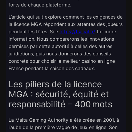
forts de chaque plateforme.
L’article qui suit explore comment les exigences de
la licence MGA répondent aux attentes des joueurs
pendant les fêtes. See
https://tsahal.fr/
for more
information. Nous comparerons les innovations
permises par cette autorité à celles des autres
juridictions, puis nous donnerons des conseils
concrets pour choisir le meilleur casino en ligne
France pendant la saison des cadeaux.
Les piliers de la licence
MGA : sécurité, équité et
responsabilité – 400 mots
La Malta Gaming Authority a été créée en 2001, à
l’aube de la première vague de jeux en ligne. Son