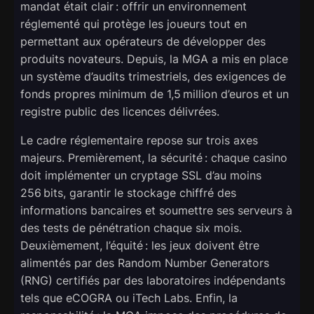
mandat était clair : offrir un environnement
réglementé qui protège les joueurs tout en
permettant aux opérateurs de développer des
produits novateurs. Depuis, la MGA a mis en place
un système d’audits trimestriels, des exigences de
fonds propres minimum de 1,5 million d’euros et un
registre public des licences délivrées.
Le cadre réglementaire repose sur trois axes
majeurs. Premièrement, la sécurité : chaque casino
doit implémenter un cryptage SSL d’au moins
256 bits, garantir le stockage chiffré des
informations bancaires et soumettre ses serveurs à
des tests de pénétration chaque six mois.
Deuxièmement, l’équité : les jeux doivent être
alimentés par des Random Number Generators
(RNG) certifiés par des laboratoires indépendants
tels que eCOGRA ou iTech Labs. Enfin, la