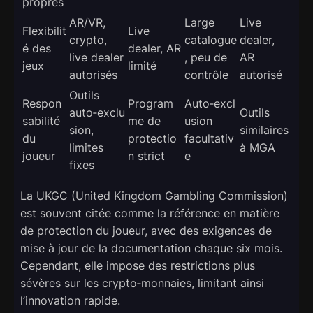
propres
AR/VR,
Large
Live
Flexibilit
Live
crypto,
catalogue
dealer,
é des
dealer, AR
live dealer
, peu de
AR
jeux
limité
autorisés
contrôle
autorisé
Outils
Respon
Program
Auto‑excl
auto‑exclu
Outils
sabilité
me de
usion
sion,
similaires
du
protectio
facultativ
limites
à MGA
joueur
n strict
e
fixes
La UKGC (United Kingdom Gambling Commission)
est souvent citée comme la référence en matière
de protection du joueur, avec des exigences de
mise à jour de la documentation chaque six mois.
Cependant, elle impose des restrictions plus
sévères sur les crypto‑monnaies, limitant ainsi
l’innovation rapide.