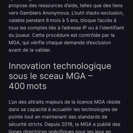
propose des ressources d’aide, telles que des liens
vers Gamblers Anonymous. L’outil d’auto‑exclusion,
valable pendant 6 mois à 5 ans, bloque l’accès à
tous les comptes liés à l’adresse IP ou à l’identifiant
du joueur. Cette procédure est contrôlée par la
MGA, qui vérifie chaque demande d’exclusion
avant de la valider.
Innovation technologique
sous le sceau MGA –
400 mots
L’un des attraits majeurs de la licence MGA réside
dans sa capacité à accueillir les technologies de
pointe tout en maintenant des standards de
sécurité stricts. Depuis 2018, la MGA a publié des
lignes directrices spécifiques pour les jeux en