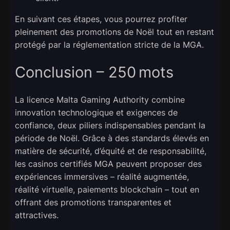
En suivant ces étapes, vous pourrez profiter
pleinement des promotions de Noël tout en restant
protégé par la réglementation stricte de la MGA.
Conclusion – 250 mots
La licence Malta Gaming Authority combine
innovation technologique et exigences de
confiance, deux piliers indispensables pendant la
période de Noël. Grâce à des standards élevés en
matière de sécurité, d’équité et de responsabilité,
les casinos certifiés MGA peuvent proposer des
expériences immersives – réalité augmentée,
réalité virtuelle, paiements blockchain – tout en
offrant des promotions transparentes et
attractives.