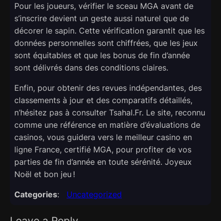
Pour les joueurs, vérifier le sceau MGA avant de
s’inscrire devient un geste aussi naturel que de
décorer le sapin. Cette vérification garantit que les
données personnelles sont chiffrées, que les jeux
sont équitables et que les bonus de fin d’année
sont délivrés dans des conditions claires.
Enfin, pour obtenir des revues indépendantes, des
classements à jour et des comparatifs détaillés,
n’hésitez pas à consulter Tsahal.Fr. Le site, reconnu
comme une référence en matière d’évaluations de
casinos, vous guidera vers le meilleur casino en
ligne France, certifié MGA, pour profiter de vos
parties de fin d’année en toute sérénité. Joyeux
Noël et bon jeu !
Categories
:
Uncategorized
Leave a Reply