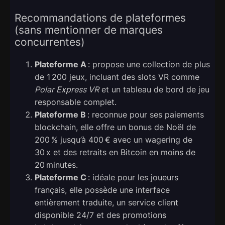
Recommandations de plateformes
(sans mentionner de marques
concurrentes)
Plateforme A
: propose une collection de plus
de 1 200 jeux, incluant des slots VR comme
Polar Express VR
et un tableau de bord de jeu
responsable complet.
Plateforme B
: reconnue pour ses paiements
blockchain, elle offre un bonus de Noël de
200 % jusqu’à 400 € avec un wagering de
30 x et des retraits en Bitcoin en moins de
20 minutes.
Plateforme C
: idéale pour les joueurs
français, elle possède une interface
entièrement traduite, un service client
disponible 24/7 et des promotions