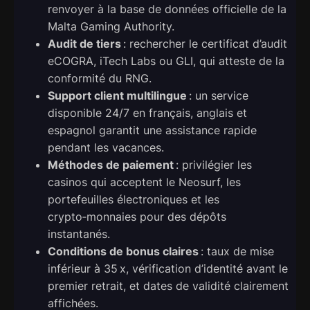
renvoyer à la base de données officielle de la
Malta Gaming Authority.
Audit de tiers
: rechercher le certificat d’audit
eCOGRA, iTech Labs ou GLI, qui atteste de la
conformité du RNG.
Support client multilingue
: un service
disponible 24/7 en français, anglais et
espagnol garantit une assistance rapide
pendant les vacances.
Méthodes de paiement
: privilégier les
casinos qui acceptent le Neosurf, les
portefeuilles électroniques et les
crypto‑monnaies pour des dépôts
instantanés.
Conditions de bonus claires
: taux de mise
inférieur à 35 x, vérification d’identité avant le
premier retrait, et dates de validité clairement
affichées.