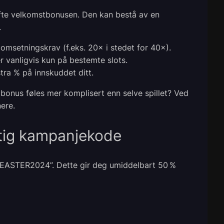
fte velkomstbonusen. Den kan bestå av en
.
 omsetningskrav (f.eks. 20× i stedet for 40×).
er vanligvis kun på bestemte slots.
tra % på innskuddet ditt.
bonus føles mer komplisert enn selve spillet? Ved
ere.
ktig kampanjekode
“EASTER2024”. Dette gir deg umiddelbart 50 %