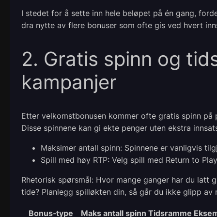
I stedet for å sette inn hele beløpet på én gang, ford
dra nytte av flere bonuser som ofte gis ved hvert in
2. Gratis spinn og ti
kampanjer
Etter velkomstbonusen kommer ofte gratis spinn på p
Disse spinnene kan gi ekte penger uten ekstra innsat
Maksimer antall spinn: Spinnene er vanligvis tilg
Spill med høy RTP: Velg spill med Return to Play
Rhetorisk spørsmål: Hvor mange ganger har du latt grat
tide? Planlegg spilløkten din, så går du ikke glipp av
Bonus‑type
Maks antall spinn
Tidsramme
Eksemp