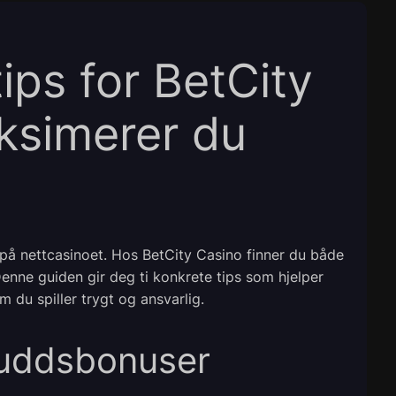
ips for BetCity
aksimerer du
 på nettcasinoet. Hos BetCity Casino finner du både
Denne guiden gir deg ti konkrete tips som hjelper
 du spiller trygt og ansvarlig.
kuddsbonuser