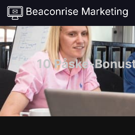
Skip
to
content
10 Påske‑Bonusti