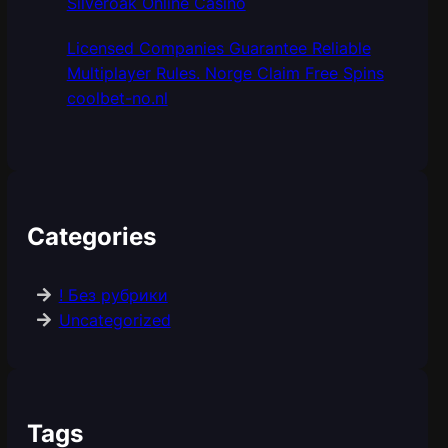
Silveroak Online Casino
Licensed Companies Guarantee Reliable
Multiplayer Rules. Norge Claim Free Spins
coolbet-no.nl
Categories
! Без рубрики
Uncategorized
Tags