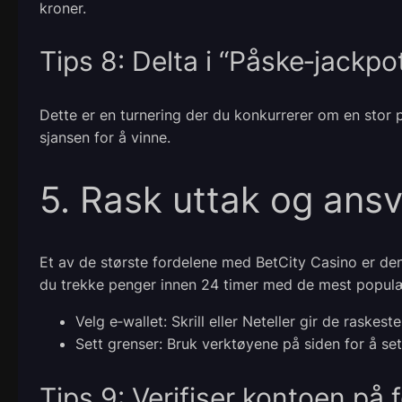
kroner.
Tips 8: Delta i “Påske‑jackpo
Dette er en turnering der du konkurrerer om en stor p
sjansen for å vinne.
5. Rask uttak og ansva
Et av de største fordelene med BetCity Casino er den
du trekke penger innen 24 timer med de mest popul
Velg e‑wallet: Skrill eller Neteller gir de raskest
Sett grenser: Bruk verktøyene på siden for å se
Tips 9: Verifiser kontoen på