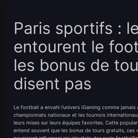
Paris sportifs : 
entourent le foo
les bonus de tou
disent pas
Le football a envahi l’univers iGaming comme jamais 
championnats nationaux et les tournois internationau
leurs mises sur leurs équipes favorites. Cette populari
entend souvent que les bonus de tours gratuits, ces « 
pourraient influencer les résultats des paris footballis