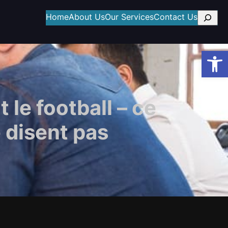
S
Home
About Us
Our Services
Contact Us
e
a
Open
r
c
h
 le football – ce
 disent pas