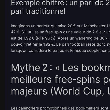
Exemple chiffré : un pari de 
pari traditionnel
Imaginons un parieur qui mise 20 € sur Manchester Uni
42 €. S’il utilise un free‑spin d’une valeur de 2 € sur
est de 1,92 € (RTP 96 %). Après un wagering de 30 x,
pouvoir retirer le 1,92 €. Le pari football reste donc 
lorsqu’on considère le temps et le risque supplémenta
Mythe 2 : « Les bookm
meilleurs free‑spins 
majeurs (World Cup, 
Les calendriers promotionnels des bookmakers sont 