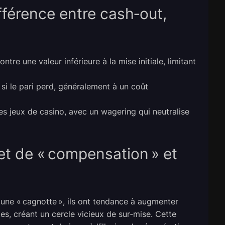
ifférence entre cash‑out,
tre une valeur inférieure à la mise initiale, limitant
si le pari perd, généralement à un coût
 les jeux de casino, avec un wagering qui neutralise
et de « compensation » et
une « cagnotte », ils ont tendance à augmenter
tes, créant un cercle vicieux de sur‑mise. Cette