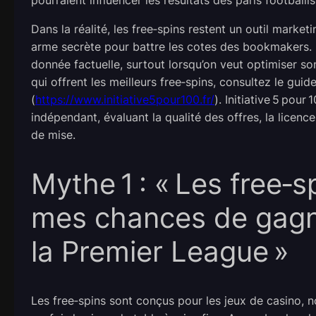
Dans la réalité, les free‑spins restent un outil marke
arme secrète pour battre les cotes des bookmakers. Pou
donnée factuelle, surtout lorsqu’on veut optimiser so
qui offrent les meilleurs free‑spins, consultez le guide
(
https://www.initiative5pour100.fr/
). Initiative 5 po
indépendant, évaluant la qualité des offres, la licen
de mise.
Mythe 1 : « Les free‑
mes chances de gagn
la Premier League »
Les free‑spins sont conçus pour les jeux de casino, 