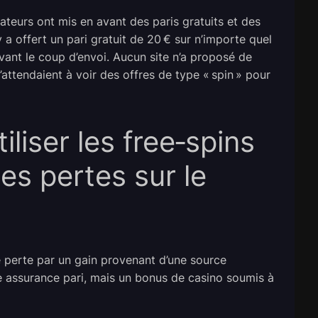
teurs ont mis en avant des paris gratuits et des
y a offert un pari gratuit de 20 € sur n’importe quel
avant le coup d’envoi. Aucun site n’a proposé de
’attendaient à voir des offres de type « spin » pour
utiliser les free‑spins
es pertes sur le
 perte par un gain provenant d’une source
une assurance pari, mais un bonus de casino soumis à