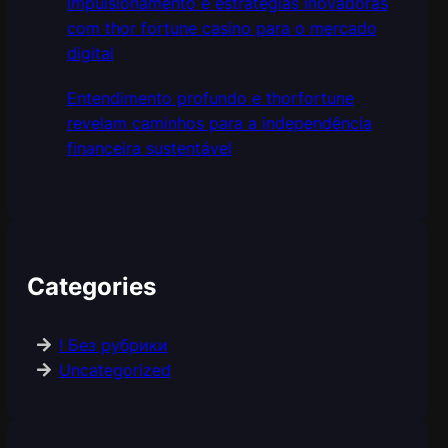
Impulsionamento e estratégias inovadoras
com thor fortune casino para o mercado
digital
Entendimento profundo e thorfortune
revelam caminhos para a independência
financeira sustentável
Categories
! Без рубрики
Uncategorized