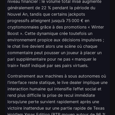
niveau financier : le volume total misé augmente
généralement de 22 % pendant la période du
Nouvel An, tandis que certains jackpots
progressifs atteignent jusqu’à 75 000 € en
cryptomonnaies grâce à des promotions « Winter
Boost ». Cette dynamique crée toutefois un
environnement propice aux décisions impulsives ;
le chat live devient alors une scène où chaque
commentaire peut pousser un joueur à placer un
pari supplémentaire pour ne pas « manquer le
train » festif indiqué par ses pairs virtuels.
Contrairement aux machines à sous autonomes où
l’interface reste statique, le live dealer implique une
interaction humaine qui intensifie l’effet social et
rend plus difficile la prise de recul immédiate
lorsqu’une perte survient rapidement après une
victoire inattendue sur une partie rapide de Texas
Hold’em Xmas Edition (RTP moyen autour de 96 %,