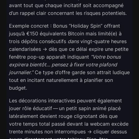
avant tout que chaque incitatif soit accompagné
d’un rappel clair concernant les risques potentiels.
Exemple concret : Bonus “Holiday Spin” offrant
jusqu’à €150 équivalents Bitcoin mais limité(e) à
trois dépôts consécutifs
dans
vingt-quatre heures
calendarisées → dès que ce délai expire une petite
fenêtre pop-up apparaît indiquant
“Votre bonus
expirera bientôt… pensez à fixer votre plafond
journalier.”
Ce type d’offre garde son attrait ludique
tout en incitant naturellement à planifier son
budget.
Les décorations interactives peuvent également
jouer rôle éducatif — un petit sapin animé placé
latéralement devient rouge clignotant dès que
votre temps total passé devant la webcam excède
trente minutes non interrompues → cliquer dessus