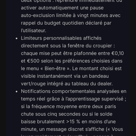
activer automatiquement une pause
auto‑exclusion limitée à vingt minutes avec
rappel du budget quotidien déclaré par
l’utilisateur.
Limiteurs personnalisables affichés
directement sous la fenêtre du croupier :
chaque mise peut être plafonnée entre €0,10
et €500 selon les préférences choisies dans
le menu « Bien‑être ». Le montant choisi est
visible instantanément via un bandeau
vert/rouge intégré au tableau du dealer.
Notifications comportementales analysées en
temps réel grâce à l’apprentissage supervisé ;
si la fréquence moyenne entre deux paris
chute sous cinq secondes ou si le solde
baisse brutalement >15 % en moins d’une
minute, un message discret s’affiche (« Vous