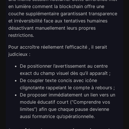
en lumière comment la blockchain offre une
couche supplémentaire garantissant transparence
et irréversibilité face aux tentatives humaines
désactivant manuellement leurs propres
restrictions.
Pour accroître réellement l’efficacité , il serait
judicieux :
De positionner l’avertissement au centre
exact du champ visuel dès qu’il apparaît ;
De coupler texte concis avec icône
clignotante rappelant le compte à rebours ;
De proposer immédiatement un lien vers un
module éducatif court (“Comprendre vos
limites”) afin que chaque pause devienne
aussi formatrice qu’opérationnelle.