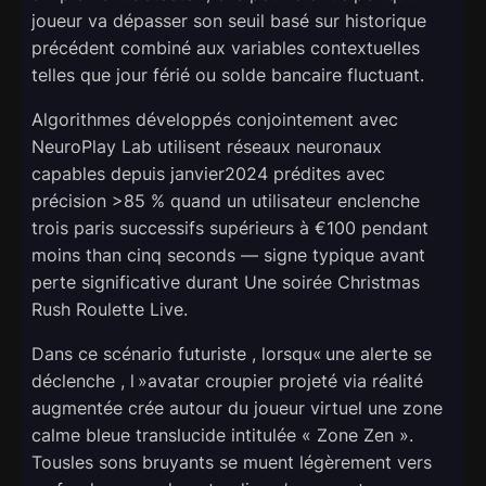
joueur va dépasser son seuil basé sur historique
précédent combiné aux variables contextuelles
telles que jour férié ou solde bancaire fluctuant.
Algorithmes développés conjointement avec
NeuroPlay Lab utilisent réseaux neuronaux
capables depuis janvier2024 prédites avec
précision >85 % quand un utilisateur enclenche
trois paris successifs supérieurs à €100 pendant
moins than cinq seconds — signe typique avant
perte significative durant Une soirée Christmas
Rush Roulette Live.
Dans ce scénario futuriste , lorsqu« une alerte se
déclenche , l »avatar croupier projeté via réalité
augmentée crée autour du joueur virtuel une zone
calme bleue translucide intitulée « Zone Zen ».
Tousles sons bruyants se muent légèrement vers