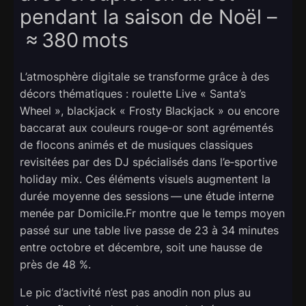
pendant la saison de Noël –
≈ 380 mots
L’atmosphère digitale se transforme grâce à des
décors thématiques : roulette Live « Santa’s
Wheel », blackjack « Frosty Blackjack » ou encore
baccarat aux couleurs rouge‑or sont agrémentés
de flocons animés et de musiques classiques
revisitées par des DJ spécialisés dans l’e‑sportive
holiday mix. Ces éléments visuels augmentent la
durée moyenne des sessions — une étude interne
menée par Domicile.Fr montre que le temps moyen
passé sur une table live passe de 23 à 34 minutes
entre octobre et décembre, soit une hausse de
près de 48 %.
Le pic d’activité n’est pas anodin non plus au