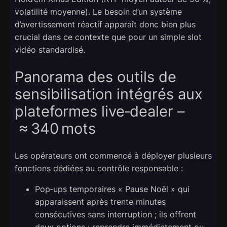
volatilité moyenne). Le besoin d’un système
d’avertissement réactif apparaît donc bien plus
crucial dans ce contexte que pour un simple slot
vidéo standardisé.
Panorama des outils de
sensibilisation intégrés aux
plateformes live‑dealer –
≈ 340 mots
Les opérateurs ont commencé à déployer plusieurs
fonctions dédiées au contrôle responsable :
Pop‑ups temporaires « Pause Noël » qui
apparaissent après trente minutes
consécutives sans interruption ; ils offrent
deux options : reprendre immédiatement ou