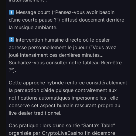
Message court (“Pensez-vous avoir besoin
d’une courte pause ?”) diffusé doucement derrière
la musique ambiante.
Intervention humaine directe où le dealer
adresse personnellement le joueur (“Vous avez
joué intensément ces dernières minutes…
Souhaitez-vous consulter notre tableau Bien‑être
?”).
Cette approche hybride renforce considérablement
la perception d’aide puisque contrairement aux
notifications automatiques impersonnelles , elle
conserve cet aspect humain rassurant propre au
live dealer traditionnel.
Cas pratique : lors d’une soirée “Santa’s Table”
organisée par CryptoLiveCasino fin décembre