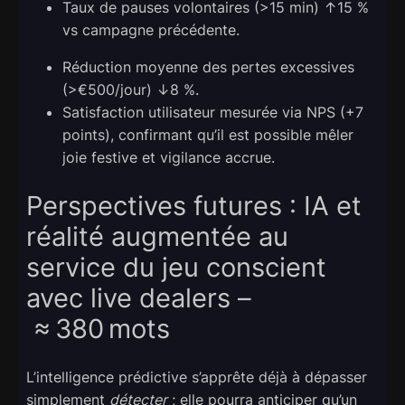
Taux de pauses volontaires (>15 min) ↑15 %
vs campagne précédente.
Réduction moyenne des pertes excessives
(>€500/jour) ↓8 %.
Satisfaction utilisateur mesurée via NPS (+7
points), confirmant qu’il est possible mêler
joie festive et vigilance accrue.
Perspectives futures : IA et
réalité augmentée au
service du jeu conscient
avec live dealers –
≈ 380 mots
L’intelligence prédictive s’apprête déjà à dépasser
simplement
détecter
; elle pourra anticiper qu’un