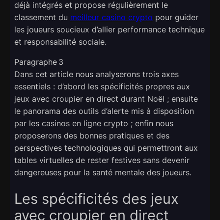
déjà intégrés et propose régulièrement le
classement du
meilleur casino crypto
pour guider
les joueurs soucieux d’allier performance technique
et responsabilité sociale.
Paragraphe 3
Dans cet article nous analyserons trois axes
essentiels : d’abord les spécificités propres aux
jeux avec croupier en direct durant Noël ; ensuite
le panorama des outils d’alerte mis à disposition
par les casinos en ligne crypto ; enfin nous
proposerons des bonnes pratiques et des
perspectives technologiques qui permettront aux
tables virtuelles de rester festives sans devenir
dangereuses pour la santé mentale des joueurs.
Les spécificités des jeux
avec croupier en direct