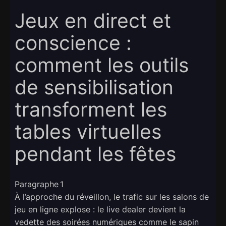
Jeux en direct et
conscience :
comment les outils
de sensibilisation
transforment les
tables virtuelles
pendant les fêtes
Paragraphe 1
À l’approche du réveillon, le trafic sur les salons de
jeu en ligne explose : le live dealer devient la
vedette des soirées numériques comme le sapin