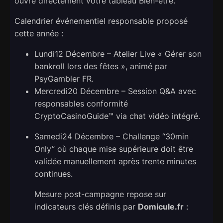
ouvre directement votre tableau Bien-être.
Calendrier événementiel responsable proposé
cette année :
Lundi12 Décembre – Atelier Live « Gérer son
bankroll lors des fêtes », animé par
PsyGambler FR.
Mercredi20 Décembre – Session Q&A avec
responsables conformité
CryptoCasinoGuide™ via chat vidéo intégré.
Samedi24 Décembre – Challenge “30min
Only” où chaque mise supérieure doit être
validée manuellement après trente minutes
continues.
Mesure post-campagne repose sur
indicateurs clés définis par
Domicule.fr
: