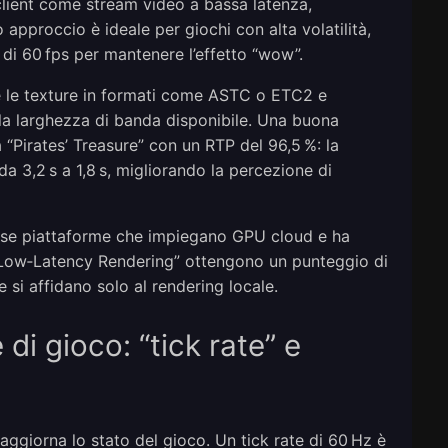
l client come stream video a bassa latenza,
o approccio è ideale per giochi con alta volatilità,
 di 60 fps per mantenere l’effetto “wow”.
re le texture in formati come ASTC o ETC2 e
 alla larghezza di banda disponibile. Una buona
 “Pirates’ Treasure” con un RTP del 96,5 %: la
 3,2 s a 1,8 s, migliorando la percezione di
rse piattaforme che impiegano GPU cloud e ha
“Low‑Latency Rendering” ottengono un punteggio di
 si affidano solo al rendering locale.
di gioco: “tick rate” e
r aggiorna lo stato del gioco. Un tick rate di 60 Hz è