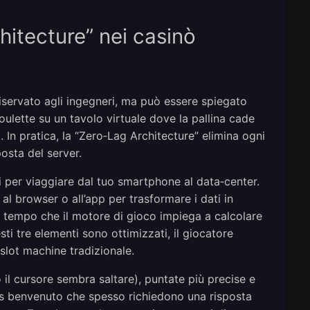
hitecture” nei casinò
iservato agli ingegneri, ma può essere spiegato
ulette su un tavolo virtuale dove la pallina cade
In pratica, la “Zero‑Lag Architecture” elimina ogni
posta del server.
i per viaggiare dal tuo smartphone al data‑center.
al browser o all’app per trasformare i dati in
 il tempo che il motore di gioco impiega a calcolare
ti tre elementi sono ottimizzati, il giocatore
slot machine tradizionale.
il cursore sembra saltare), puntate più precise e
s benvenuto che spesso richiedono una risposta