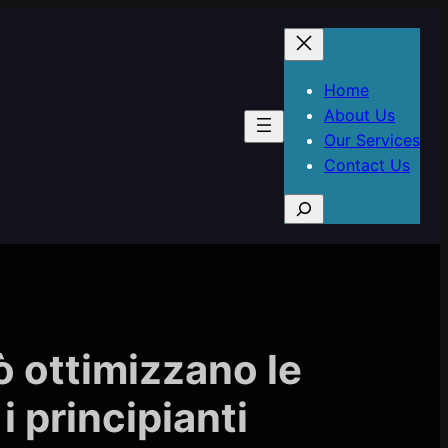
Home
About Us
Our Services
Contact Us
S
e
a
r
c
h
 ottimizzano le
i principianti