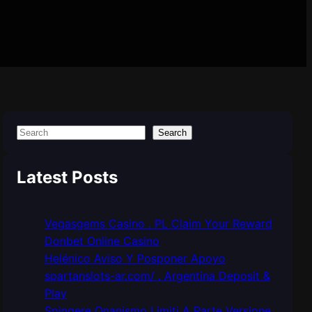
S
Search
e
a
Latest Posts
r
c
h
Vegasgems Casino . PL Claim Your Reward
Donbet Online Casino
Helénico Aviso Y Posponer Apoyo
spartanslots-ar.com/ . Argentina Deposit &
Play
Spingere Onanismo Limiti A Parte Versione