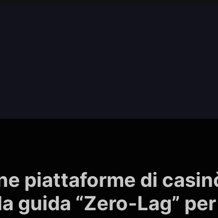
e piattaforme di casinò
la guida “Zero‑Lag” per 