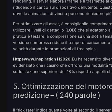
rendering. Il server elabora i frame e li trasmette a
riducendo il carico sul dispositivo dell’utente. Quest
dove le animazioni di vincita possono richiedere più
Per ottimizzare gli asset, è consigliabile comprime
utilizzare livelli di dettaglio (LOD) che si adattano
pratica è testare la compressione su una slot a tema
versione compressa riduce il tempo di caricamento da
velocità durante le promozioni di free spins.
Httpswww.Inspiration H2020.Eu
ha recensito dive
evidenziato che i casinò che offrono una modalità 
soddisfazione superiore del 18 % rispetto a quelli che
5. Ottimizzazione del motore 
predizione – ( 240 parole )
Il “tick rate” indica quante volte al secondo il serve