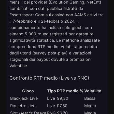
mensili dei provider (Evolution Gaming, NetEnt)
combinati con dati pubblici estratti da
Essetresport.Com sui casinò non AAMS attivi tra
il 7‑febbraio e il 21‑febbraio 2024. Il
campionamento ha incluso solo giochi con
almeno 5 000 round registrati per garantire
significatività statistica. Le metriche analizzate
comprendono RTP medio, volatilità percepita
dagli utenti (survey post‑play) e variazioni
stagionali dei payout dovute a promozioni
Valentine.
Confronto RTP medio (Live vs RNG)
Gioco
Tipo
RTP medio %
Volatilità
Blackjack Live
Live
99,30
Bassa
Roulette Live
Live
97,30
Media
Slot
Heart’s Desire
RNG
96,70
Media