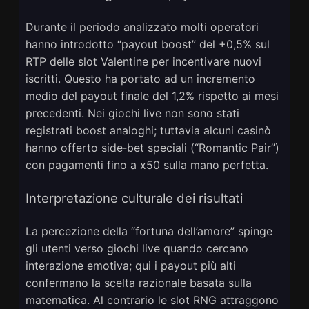
Durante il periodo analizzato molti operatori
hanno introdotto “payout boost” del +0,5% sul
RTP delle slot Valentine per incentivare nuovi
iscritti. Questo ha portato ad un incremento
medio del payout finale del 1,2% rispetto ai mesi
precedenti. Nei giochi live non sono stati
registrati boost analoghi; tuttavia alcuni casinò
hanno offerto side‑bet speciali (“Romantic Pair”)
con pagamenti fino a x50 sulla mano perfetta.
Interpretazione culturale dei risultati
La percezione della “fortuna dell’amore” spinge
gli utenti verso giochi live quando cercano
interazione emotiva; qui i payout più alti
confermano la scelta razionale basata sulla
matematica. Al contrario le slot RNG attraggono