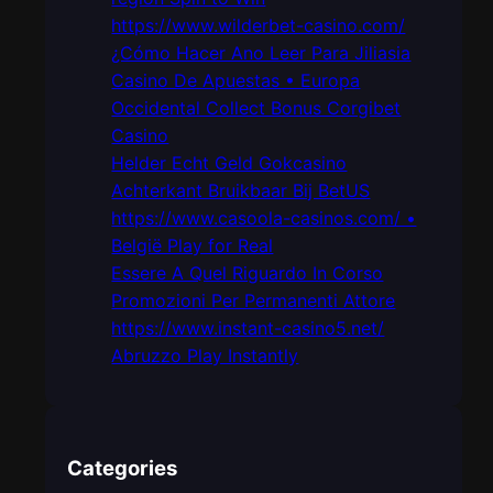
https://www.wilderbet-casino.com/
¿Cómo Hacer Ano Leer Para Jiliasia
Casino De Apuestas • Europa
Occidental Collect Bonus Corgibet
Casino
Helder Echt Geld Gokcasino
Achterkant Bruikbaar Bij BetUS
https://www.casoola-casinos.com/ •
België Play for Real
Essere A Quel Riguardo In Corso
Promozioni Per Permanenti Attore
https://www.instant-casino5.net/
Abruzzo Play Instantly
Categories