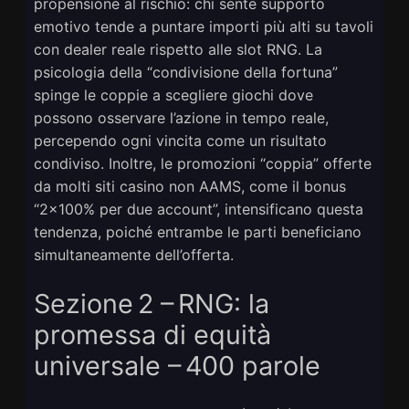
propensione al rischio: chi sente supporto
emotivo tende a puntare importi più alti su tavoli
con dealer reale rispetto alle slot RNG. La
psicologia della “condivisione della fortuna”
spinge le coppie a scegliere giochi dove
possono osservare l’azione in tempo reale,
percependo ogni vincita come un risultato
condiviso. Inoltre, le promozioni “coppia” offerte
da molti siti casino non AAMS, come il bonus
“2×100% per due account”, intensificano questa
tendenza, poiché entrambe le parti beneficiano
simultaneamente dell’offerta.
Sezione 2 – RNG: la
promessa di equità
universale – 400 parole