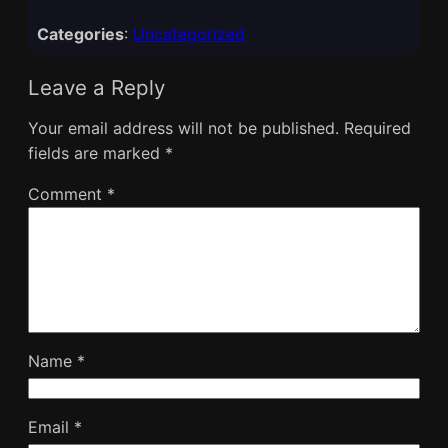
Categories
:
Uncategorized
Leave a Reply
Your email address will not be published.
Required
fields are marked
*
Comment
*
Name
*
Email
*