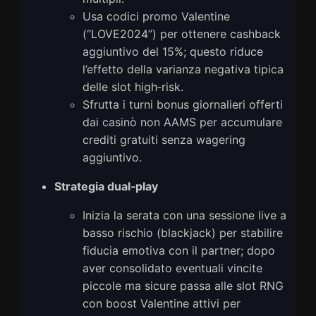
Usa codici promo Valentine
(“LOVE2024”) per ottenere cashback
aggiuntivo del 15%; questo riduce
l’effetto della varianza negativa tipica
delle slot high‑risk.
Sfrutta i turni bonus giornalieri offerti
dai casinò non AAMS per accumulare
crediti gratuiti senza wagering
aggiuntivo.
Strategia dual‑play
Inizia la serata con una sessione live a
basso rischio (blackjack) per stabilire
fiducia emotiva con il partner; dopo
aver consolidato eventuali vincite
piccole ma sicure passa alle slot RNG
con boost Valentine attivi per