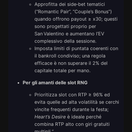
Approfitta dei side‑bet tematici
(“Romantic Pair”, “Couple’s Bonus”)
quando offrono payout ≥ x30; questi
sono progettati proprio per
San Valentino e aumentano l’EV
complessivo della sessione.
Imposta limiti di puntata coerenti con
il bankroll condiviso; una regola
efficace è non superare il 2% del
capitale totale per mano.
Per gli amanti delle slot RNG
Prioritizza slot con RTP ≥ 96% ed
evita quelle ad alta volatilità se cerchi
vincite frequenti durante la festa;
Heart’s Desire
è ideale perché
combina RTP alto con giri gratuiti
multipli.“