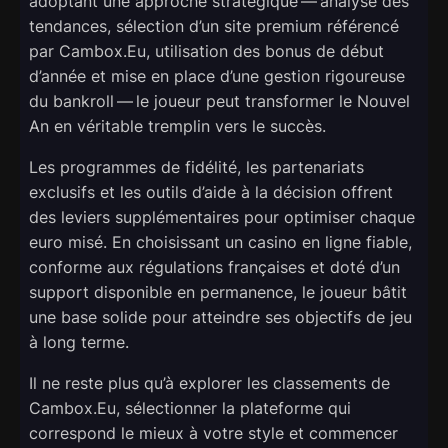
adoptant une approche stratégique — analyse des
tendances, sélection d’un site premium référencé
par Cambox.Eu, utilisation des bonus de début
d’année et mise en place d’une gestion rigoureuse
du bankroll — le joueur peut transformer le Nouvel
An en véritable tremplin vers le succès.
Les programmes de fidélité, les partenariats
exclusifs et les outils d’aide à la décision offrent
des leviers supplémentaires pour optimiser chaque
euro misé. En choisissant un casino en ligne fiable,
conforme aux régulations françaises et doté d’un
support disponible en permanence, le joueur bâtit
une base solide pour atteindre ses objectifs de jeu
à long terme.
Il ne reste plus qu’à explorer les classements de
Cambox.Eu, sélectionner la plateforme qui
correspond le mieux à votre style et commencer