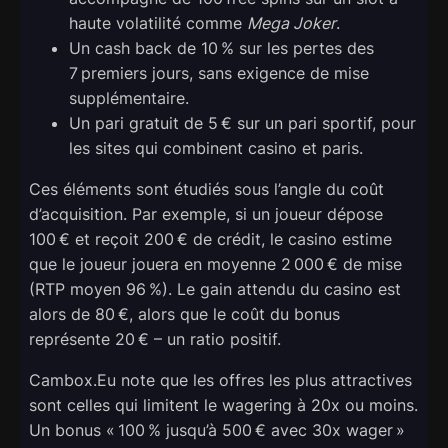
haute volatilité comme
Mega Joker
.
Un cash back de 10 % sur les pertes des
7 premiers jours, sans exigence de mise
supplémentaire.
Un pari gratuit de 5 € sur un pari sportif, pour
les sites qui combinent casino et paris.
Ces éléments sont étudiés sous l’angle du coût
d’acquisition. Par exemple, si un joueur dépose
100 € et reçoit 200 € de crédit, le casino estime
que le joueur jouera en moyenne 2 000 € de mise
(RTP moyen 96 %). Le gain attendu du casino est
alors de 80 €, alors que le coût du bonus
représente 20 € – un ratio positif.
Cambox.Eu note que les offres les plus attractives
sont celles qui limitent le wagering à 20x ou moins.
Un bonus « 100 % jusqu’à 500 € avec 30x wager »