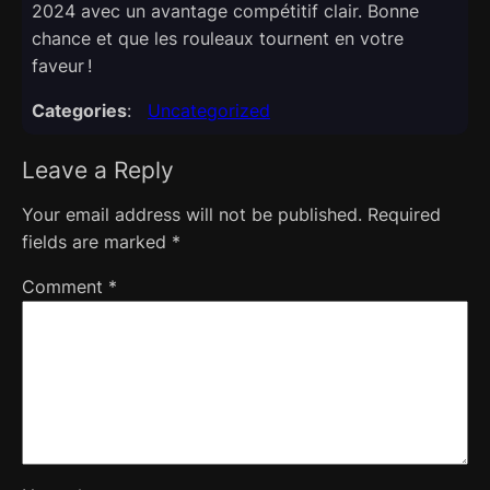
2024 avec un avantage compétitif clair. Bonne
chance et que les rouleaux tournent en votre
faveur !
Categories
:
Uncategorized
Leave a Reply
Your email address will not be published.
Required
fields are marked
*
Comment
*