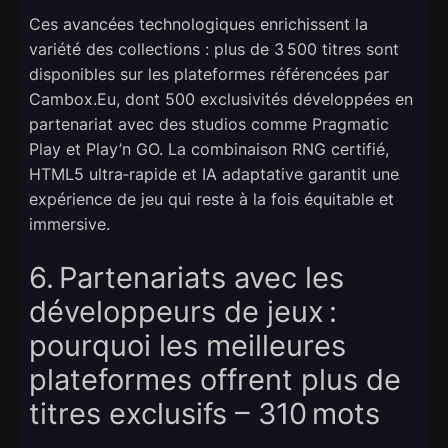
Ces avancées technologiques enrichissent la
variété des collections : plus de 3 500 titres sont
disponibles sur les plateformes référencées par
Cambox.Eu, dont 500 exclusivités développées en
partenariat avec des studios comme Pragmatic
Play et Play’n GO. La combinaison RNG certifié,
HTML5 ultra‑rapide et IA adaptative garantit une
expérience de jeu qui reste à la fois équitable et
immersive.
6. Partenariats avec les
développeurs de jeux :
pourquoi les meilleures
plateformes offrent plus de
titres exclusifs – 310 mots