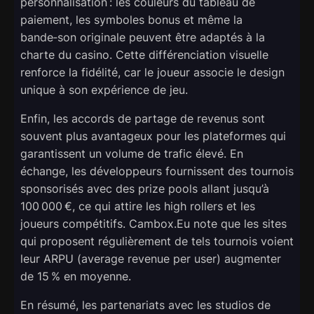
personnalisation : les couleurs du tableau de
paiement, les symboles bonus et même la
bande‑son originale peuvent être adaptés à la
charte du casino. Cette différenciation visuelle
renforce la fidélité, car le joueur associe le design
unique à son expérience de jeu.
Enfin, les accords de partage de revenus sont
souvent plus avantageux pour les plateformes qui
garantissent un volume de trafic élevé. En
échange, les développeurs fournissent des tournois
sponsorisés avec des prize pools allant jusqu’à
100 000 €, ce qui attire les high rollers et les
joueurs compétitifs. Cambox.Eu note que les sites
qui proposent régulièrement de tels tournois voient
leur ARPU (average revenue per user) augmenter
de 15 % en moyenne.
En résumé, les partenariats avec les studios de