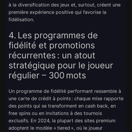
à la diversification des jeux et, surtout, créent une
première expérience positive qui favorise la
fidélisation.
4. Les programmes de
fidélité et promotions
récurrentes : un atout
stratégique pour le joueur
régulier – 300 mots
Un programme de fidélité performant ressemble à
une carte de crédit à points : chaque mise rapporte
des points qui se transforment en cash back, en
free spins ou en invitations à des tournois
exclusifs. En 2024, la plupart des sites premium
adoptent le modèle « tiered », où le joueur