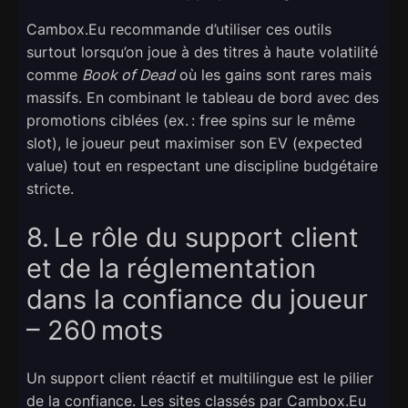
Cambox.Eu recommande d’utiliser ces outils
surtout lorsqu’on joue à des titres à haute volatilité
comme
Book of Dead
où les gains sont rares mais
massifs. En combinant le tableau de bord avec des
promotions ciblées (ex. : free spins sur le même
slot), le joueur peut maximiser son EV (expected
value) tout en respectant une discipline budgétaire
stricte.
8. Le rôle du support client
et de la réglementation
dans la confiance du joueur
– 260 mots
Un support client réactif et multilingue est le pilier
de la confiance. Les sites classés par Cambox.Eu