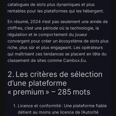
catalogues de slots plus dynamiques et plus
rentables pour les plateformes qui les hébergent.
En résumé, 2024 n’est pas seulement une année de
chiffres, c’est une période où la technologie, la
régulation et le comportement du joueur
convergent pour créer un écosystème de slots plus
riche, plus sûr et plus engageant. Les opérateurs
qui maîtrisent ces tendances se placent en tête du
classement de sites comme Cambox.Eu.
2. Les critères de sélection
d’une plateforme
« premium » – 285 mots
Licence et conformité : Une plateforme fiable
détient au moins une licence de l’Autorité