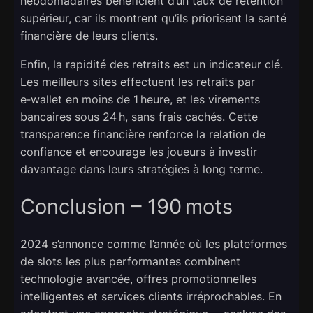
hebdomadaires bénéficient d’un taux de rétention
supérieur, car ils montrent qu’ils priorisent la santé
financière de leurs clients.
Enfin, la rapidité des retraits est un indicateur clé.
Les meilleurs sites effectuent les retraits par
e‑wallet en moins de 1 heure, et les virements
bancaires sous 24 h, sans frais cachés. Cette
transparence financière renforce la relation de
confiance et encourage les joueurs à investir
davantage dans leurs stratégies à long terme.
Conclusion – 190 mots
2024 s’annonce comme l’année où les plateformes
de slots les plus performantes combinent
technologie avancée, offres promotionnelles
intelligentes et services clients irréprochables. En