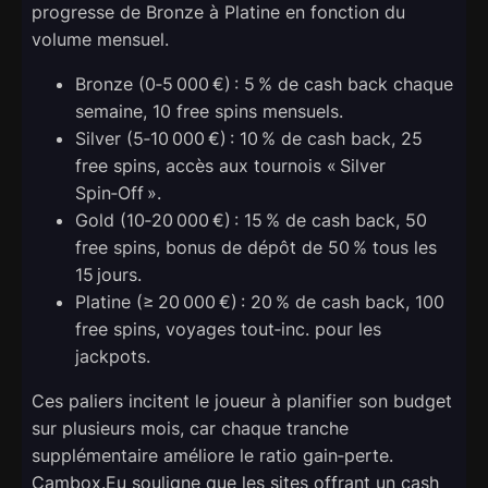
progresse de Bronze à Platine en fonction du
volume mensuel.
Bronze (0‑5 000 €) : 5 % de cash back chaque
semaine, 10 free spins mensuels.
Silver (5‑10 000 €) : 10 % de cash back, 25
free spins, accès aux tournois « Silver
Spin‑Off ».
Gold (10‑20 000 €) : 15 % de cash back, 50
free spins, bonus de dépôt de 50 % tous les
15 jours.
Platine (≥ 20 000 €) : 20 % de cash back, 100
free spins, voyages tout‑inc. pour les
jackpots.
Ces paliers incitent le joueur à planifier son budget
sur plusieurs mois, car chaque tranche
supplémentaire améliore le ratio gain‑perte.
Cambox.Eu souligne que les sites offrant un cash