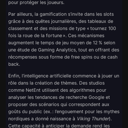
pour protéger les joueurs.
Par ailleurs, la gamification s’invite dans les slots
grâce à des quêtes journalières, des tableaux de
classement et des missions de type « tournez 100
fois la roue de la fortune ». Ces mécanismes
augmentent le temps de jeu moyen de 12 % selon
une étude de Gaming Analytics, tout en offrant des
récompenses sous forme de free spins ou de cash
back.
Enfin, l’intelligence artificielle commence à jouer un
rôle dans la création de thèmes. Des studios
comme NetEnt utilisent des algorithmes pour
analyser les tendances de recherche Google et
proposer des scénarios qui correspondent aux
goûts du public (ex. : l’engouement pour les mythes
nordiques a donné naissance à
Viking Thunder
).
Cette capacité à anticiper la demande rend les