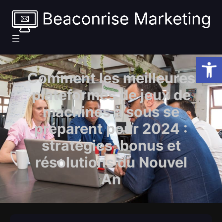
Skip
to
content
Open
Comment les meilleures
plateformes de jeux de
machines à sous se
préparent pour 2024 :
stratégies, bonus et
résolutions du Nouvel
An