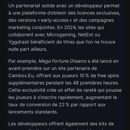
Un partenariat solide avec un développeur permet
à une plateforme d’obtenir des licences exclusives,
des versions « early‑access » et des campagnes
marketing conjointes. En 2024, les sites qui
collaborent avec Microgaming, NetEnt ou
Yggdrasil bénéficient de titres que l’on ne trouve
nulle part ailleurs.
Par exemple,
Mega Fortune Dreams
a été lancé en
avant‑première sur un site partenaire de
Cambox.Eu, offrant aux joueurs 10 % de free spins
supplémentaires pendant les 48 premières heures.
Cette exclusivité crée un effet de rareté qui pousse
les joueurs à s’inscrire rapidement, augmentant le
taux de conversion de 22 % par rapport aux
lancements standards.
Les développeurs offrent également des kits de