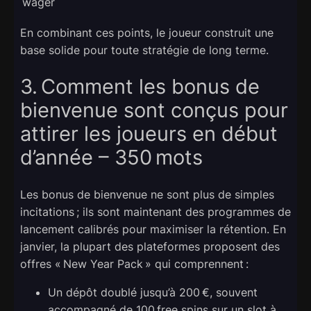
wager
En combinant ces points, le joueur construit une
base solide pour toute stratégie de long terme.
3. Comment les bonus de
bienvenue sont conçus pour
attirer les joueurs en début
d’année – 350 mots
Les bonus de bienvenue ne sont plus de simples
incitations ; ils sont maintenant des programmes de
lancement calibrés pour maximiser la rétention. En
janvier, la plupart des plateformes proposent des
offres « New Year Pack » qui comprennent :
Un dépôt doublé jusqu’à 200 €, souvent
accompagné de 100 free spins sur un slot à