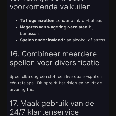
voorkomende valkuilen
Te hoge inzetten
zonder bankroll‑beheer.
Negeren van wagering‑vereisten
bij
bonussen.
Spelen onder invloed
van alcohol of stress.
16. Combineer meerdere
spellen voor diversificatie
Speel elke dag één slot, één live dealer‑spel en
één tafelspel. Dit spreidt het risico en houdt de
ervaring fris.
17. Maak gebruik van de
24/7 klantenservice