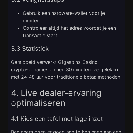
Gebruik een hardware‑wallet voor je
munten.
Controleer altijd het adres voordat je een
transactie start.
3.3 Statistiek
Gemiddeld verwerkt Gigaspinz Casino
crypto‑opnames binnen 30 minuten, vergeleken
met 24‑48 uur voor traditionele betaalmethoden.
4. Live dealer‑ervaring
optimaliseren
4.1 Kies een tafel met lage inzet
Beginners doen er goed aan te beginnen aan een