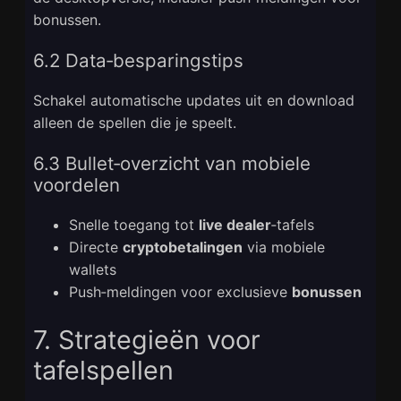
bonussen.
6.2 Data‑besparingstips
Schakel automatische updates uit en download
alleen de spellen die je speelt.
6.3 Bullet‑overzicht van mobiele
voordelen
Snelle toegang tot
live dealer
‑tafels
Directe
cryptobetalingen
via mobiele
wallets
Push‑meldingen voor exclusieve
bonussen
7. Strategieën voor
tafelspellen