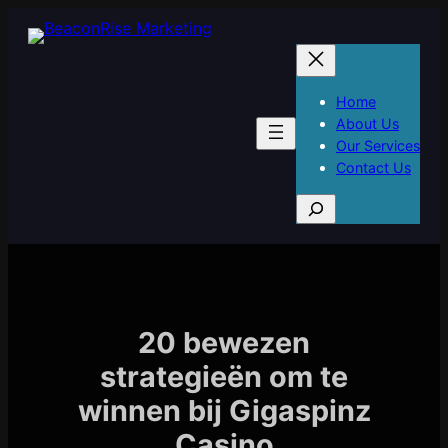
Skip
to
content
Home
About Us
Our Services
Contact Us
S
e
a
r
c
h
20 bewezen
strategieën om te
winnen bij Gigaspinz
Casino