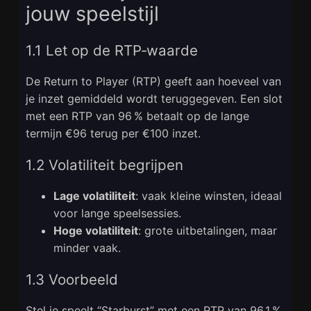
jouw speelstijl
1.1 Let op de RTP‑waarde
De Return to Player (RTP) geeft aan hoeveel van
je inzet gemiddeld wordt teruggegeven. Een slot
met een RTP van 96 % betaalt op de lange
termijn €96 terug per €100 inzet.
1.2 Volatiliteit begrijpen
Lage volatiliteit
: vaak kleine winsten, ideaal
voor lange speelsessies.
Hoge volatiliteit
: grote uitbetalingen, maar
minder vaak.
1.3 Voorbeeld
Stel je speelt “Starburst” met een RTP van 96,1 %