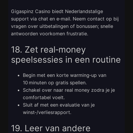
Gigaspinz Casino biedt Nederlandstalige
support via chat en e‑mail. Neem contact op bij
vragen over uitbetalingen of bonussen; snelle
antwoorden voorkomen frustratie.
18. Zet real‑money
speelsessies in een routine
Begin met een korte warming‑up van
10 minuten op gratis spellen.
Schakel over naar real money zodra je je
comfortabel voelt.
Sluit af met een evaluatie van je
winst‑/verliesrapport.
19. Leer van andere