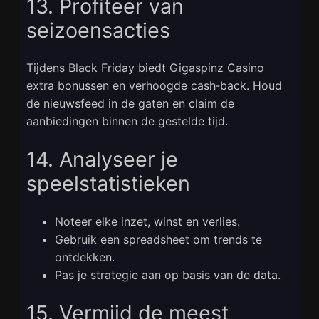
13. Profiteer van
seizoensacties
Tijdens Black Friday biedt Gigaspinz Casino
extra bonussen en verhoogde cash‑back. Houd
de nieuwsfeed in de gaten en claim de
aanbiedingen binnen de gestelde tijd.
14. Analyseer je
speelstatistieken
Noteer elke inzet, winst en verlies.
Gebruik een spreadsheet om trends te
ontdekken.
Pas je strategie aan op basis van de data.
15. Vermijd de meest