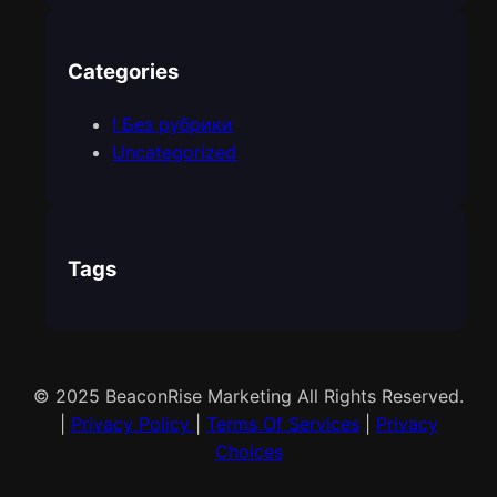
Categories
! Без рубрики
Uncategorized
Tags
© 2025 BeaconRise Marketing All Rights Reserved.
|
Privacy Policy
|
Terms Of Services
|
Privacy
Choices