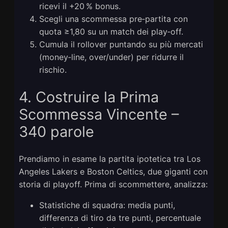
ricevi il +20 % bonus.
Scegli una scommessa pre‑partita con
quota ≥1,80 su un match dei play‑off.
Cumula il rollover puntando su più mercati
(money‑line, over/under) per ridurre il
rischio.
4. Costruire la Prima
Scommessa Vincente –
340 parole
Prendiamo in esame la partita ipotetica tra Los
Angeles Lakers e Boston Celtics, due giganti con
storia di playoff. Prima di scommettere, analizza:
Statistiche di squadra: media punti,
differenza di tiro da tre punti, percentuale