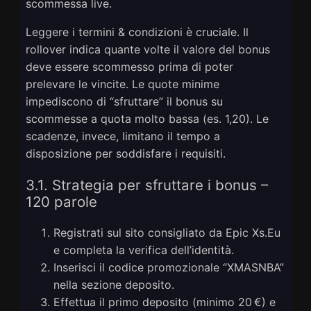
scommessa live.
Leggere i termini & condizioni è cruciale. Il
rollover indica quante volte il valore del bonus
deve essere scommesso prima di poter
prelevare le vincite. Le quote minime
impediscono di “sfruttare” il bonus su
scommesse a quota molto bassa (es. 1,20). Le
scadenze, invece, limitano il tempo a
disposizione per soddisfare i requisiti.
3.1. Strategia per sfruttare i bonus –
120 parole
Registrati sul sito consigliato da Epic Xs.Eu
e completa la verifica dell’identità.
Inserisci il codice promozionale “XMASNBA”
nella sezione deposito.
Effettua il primo deposito (minimo 20 €) e