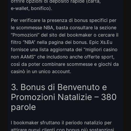
offrire opzioni di deposito rapide (carta,
e‑wallet, bonifico).
Per verificare la presenza di bonus specifici per
le scommesse NBA, basta consultare la sezione
“Promozioni” del sito del bookmaker o cercare il
filtro “NBA” nella pagina dei bonus. Epic Xs.Eu
fornisce una lista aggiornata dei “migliori casino
non AAMS” che includono anche offerte sport,
così da poter combinare scommesse e giochi da
casinò in un unico account.
3. Bonus di Benvenuto e
Promozioni Natalizie – 380
parole
I bookmaker sfruttano il periodo natalizio per
attirare nuovi clienti con bonus più sostanziosi