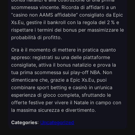
scommessa vincente. Ricorda di affidarti a un
“casino non AAMS affidabile” consigliato da Epic
Xs.Eu, gestire il bankroll con la regola del 2 % e
rispettare i termini dei bonus per massimizzare le
probabilità di profitto.
Ora è il momento di mettere in pratica quanto
appreso: registrati su una delle piattaforme
consigliate, attiva il bonus natalizio e prova la
tua prima scommessa sui play‑off NBA. Non
dimenticare che, grazie a Epic Xs.Eu, puoi
combinare sport betting e casinò in un’unica
esperienza di gioco completa, sfruttando le
offerte festive per vivere il Natale in campo con
la massima sicurezza e divertimento.
Categories
:
Uncategorized