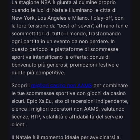
La stagione NBA è giunta al culmine proprio
quando le luci di Natale illuminano le città di
New York, Los Angeles e Milano. I play‑off, con
la loro tensione da “best‑of‑seven”, attirano fan e
scommettitori di tutto il mondo, trasformando
ogni partita in un evento da non perdere. In
questo periodo le piattaforme di scommesse
sportiva intensificano le offerte: bonus di
benvenuto più generosi, promozioni festive e
quote più competitive.
Scopri i
migliori casino non AAMS
per combinare
le tue scommesse sportive con giochi da casinò
sicuri. Epic Xs.Eu, sito di recensioni indipendente,
elenca i migliori operatori non AAMS, valutando
licenze, RTP, volatilità e affidabilità del servizio
clienti.
Il Natale è il momento ideale per avvicinarsi al