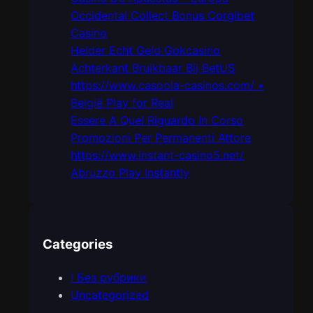
Occidental Collect Bonus Corgibet
Casino
Helder Echt Geld Gokcasino
Achterkant Bruikbaar Bij BetUS
https://www.casoola-casinos.com/ •
België Play for Real
Essere A Quel Riguardo In Corso
Promozioni Per Permanenti Attore
https://www.instant-casino5.net/
Abruzzo Play Instantly
Categories
! Без рубрики
Uncategorized