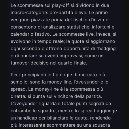
Le scommesse sui play‑off si dividono in due
macro‑categorie: pre‑partita e live. Le prime
vengono piazzate prima del fischio d’inizio e
consentono di analizzare statistiche, infortuni e
calendario festivo. Le scommesse live, invece, si
evolvono in tempo reale; le quote si aggiornano
ogni secondo e offrono opportunità di “hedging”
o di puntare su eventi improvvisi, come un
turnover decisivo nel quarto finale.
Per i principianti le tipologie di mercato più
semplici sono la money‑line, l’over/under e lo
spread. La money‑line è la scommessa più
diretta: si punta sul vincitore della partita.
L’over/under riguarda il totale punti segnati da
entrambe le squadre, mentre lo spread aggiunge
un handicap per bilanciare le quote, rendendo
più interessante scommettere su una squadra