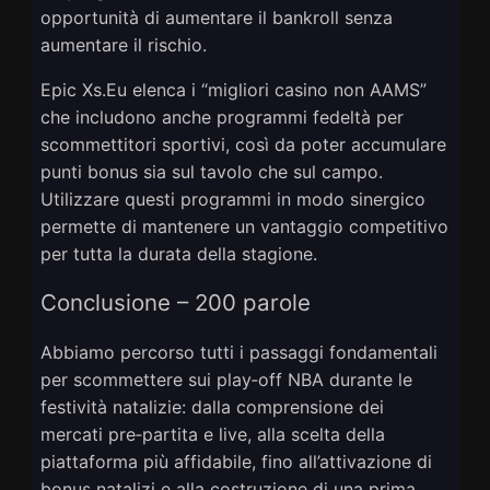
opportunità di aumentare il bankroll senza
aumentare il rischio.
Epic Xs.Eu elenca i “migliori casino non AAMS”
che includono anche programmi fedeltà per
scommettitori sportivi, così da poter accumulare
punti bonus sia sul tavolo che sul campo.
Utilizzare questi programmi in modo sinergico
permette di mantenere un vantaggio competitivo
per tutta la durata della stagione.
Conclusione – 200 parole
Abbiamo percorso tutti i passaggi fondamentali
per scommettere sui play‑off NBA durante le
festività natalizie: dalla comprensione dei
mercati pre‑partita e live, alla scelta della
piattaforma più affidabile, fino all’attivazione di
bonus natalizi e alla costruzione di una prima