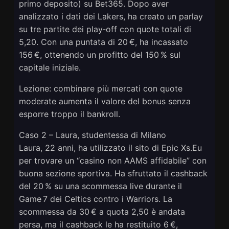
primo deposito) su Bet365. Dopo aver
analizzato i dati dei Lakers, ha creato un parlay
su tre partite dei play‑off con quote totali di
5,20. Con una puntata di 20 €, ha incassato
156 €, ottenendo un profitto del 150 % sul
capitale iniziale.
Lezione: combinare più mercati con quote
moderate aumenta il valore del bonus senza
esporre troppo il bankroll.
Caso 2 – Laura, studentessa di Milano
Laura, 22 anni, ha utilizzato il sito di Epic Xs.Eu
per trovare un “casino non AAMS affidabile” con
buona sezione sportiva. Ha sfruttato il cashback
del 20 % su una scommessa live durante il
Game 7 dei Celtics contro i Warriors. La
scommessa da 30 € a quota 2,50 è andata
persa, ma il cashback le ha restituito 6 €,