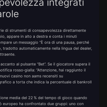
pevolezza integrati
arole
rie di strumenti di consapevolezza direttamente
pio, appare in alto a destra e conta i minuti
 compare un messaggio “È ora di una pausa, perché
o, tradotto automaticamente nella lingua del dealer,
attraente.
 accanto al pulsante “Bet”. Se il giocatore supera il
ifica rosso‑gialla: “Attenzione, hai raggiunto il
i nuovi casino non aams recensiti su
fico a torta che indica la percentuale di bankroll
duzione media del 22 % del tempo di gioco quando
sinò europeo ha confrontato due gruppi: uno con