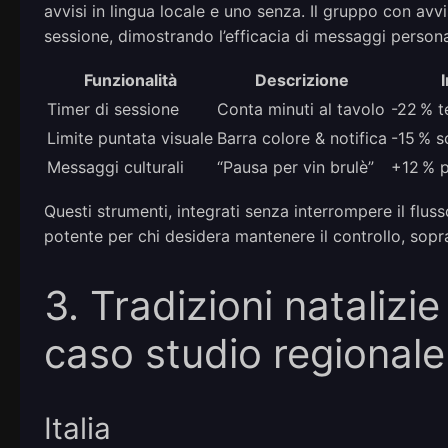
avvisi in lingua locale e uno senza. Il gruppo con av
sessione, dimostrando l’efficacia di messaggi persona
Funzionalità
Descrizione
Timer di sessione
Conta minuti al tavolo
-22 % 
Limite puntata visuale
Barra colore & notifica
-15 % 
Messaggi culturali
“Pausa per vin brulè”
+12 % p
Questi strumenti, integrati senza interrompere il flu
potente per chi desidera mantenere il controllo, sopra
3. Tradizioni natalizie
caso studio regionale
Italia