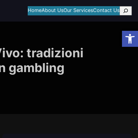
S
Home
About Us
Our Services
Contact Us
e
a
Open
r
c
h
vo: tradizioni
 un gambling