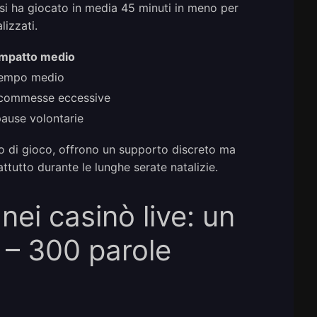
visi ha giocato in media 45 minuti in meno per
lizzati.
Impatto medio
tempo medio
scommesse eccessive
ause volontarie
sso di gioco, offrono un supporto discreto ma
ttutto durante le lunghe serate natalizie.
 nei casinò live: un
 – 300 parole