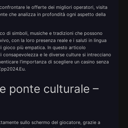
 confrontare le offerte dei migliori operatori, visita
nte che analizza in profondità ogni aspetto della
icco di simboli, musiche e tradizioni che possono
ivo, con la loro presenza reale e i saluti in lingua
di gioco più empatica. In questo articolo
di consapevolezza e le diverse culture si intrecciano
nticare l’importanza di scegliere un casino senza
.Epp2024.Eu.
me ponte culturale –
rettamente sullo schermo del giocatore, grazie a