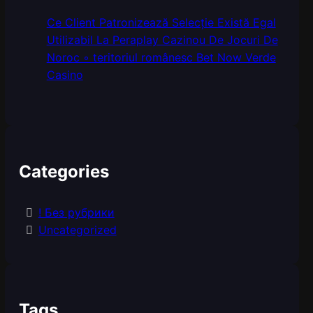
Ce Client Patronizează Selecție Există Egal
Utilizabil La Peraplay Cazinou De Jocuri De
Noroc ◦ teritoriul românesc Bet Now Verde
Casino
Categories
! Без рубрики
Uncategorized
Tags