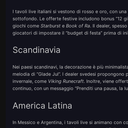
I tavoli live italiani si vestono di rosso e oro, con un
sottofondo. Le offerte festive includono bonus “12 gior
giochi come
Starburst
e
Book of Ra
. Il dealer, spess
giocatori di impostare il “budget di festa” prima di ini
Scandinavia
Nei paesi scandinavi, la decorazione è più minimalista:
melodia di “Glade Jul”. I dealer svedesi propongono 
invernale, come
Viking Runecraft
. Inoltre, viene off
continuo, con un messaggio “Prenditi una pausa, la luc
America Latina
In Messico e Argentina, i tavoli live si animano con col