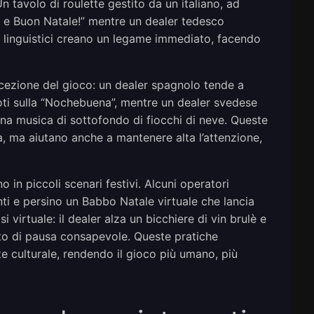
n tavolo di roulette gestito da un italiano, ad
 e Buon Natale!” mentre un dealer tedesco
 linguistic​i creano un legame immediato, facendo
ercezione del gioco: un dealer spagnolo tende a
oti sulla “Nochebuena”, mentre un dealer svedese
na musica di sottofondo di fiocchi di neve. Queste
za, ma aiutano anche a mantenere alta l’attenzione,
no in piccoli scenari festivi. Alcuni operatori
anti e persino un Babbo Natale virtuale che lancia
si virtuale: il dealer alza un bicchiere di vin brulè e
nto di pausa consapevole. Queste pratiche
e culturale, rendendo il gioco più umano, più