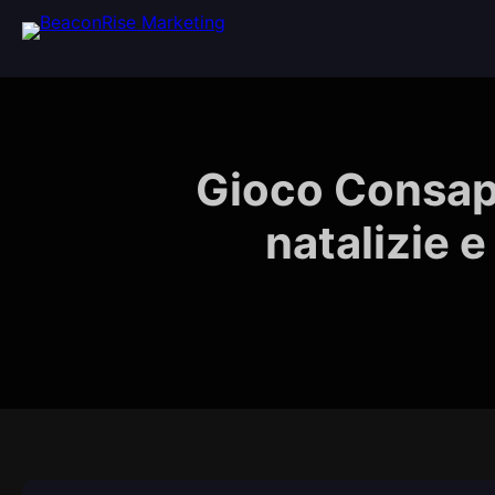
Skip
to
content
Gioco Consape
natalizie e