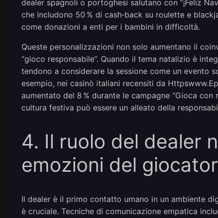
dealer spagnoli o portoghesi salutano con “¡Feliz N
che includono 50 % di cash‑back su roulette e blackja
come donazioni a enti per i bambini in difficoltà.
Queste personalizzazioni non solo aumentano il coin
“gioco responsabile”. Quando il tema natalizio è inte
tendono a considerare la sessione come un evento 
esempio, nei casinò italiani recensiti da Httpswww.E
aumentato del 8 % durante le campagne “Gioca con 
cultura festiva può essere un alleato della responsabil
4. Il ruolo del dealer 
emozioni del giocator
Il dealer è il primo contatto umano in un ambiente dig
è cruciale. Tecniche di comunicazione empatica incl