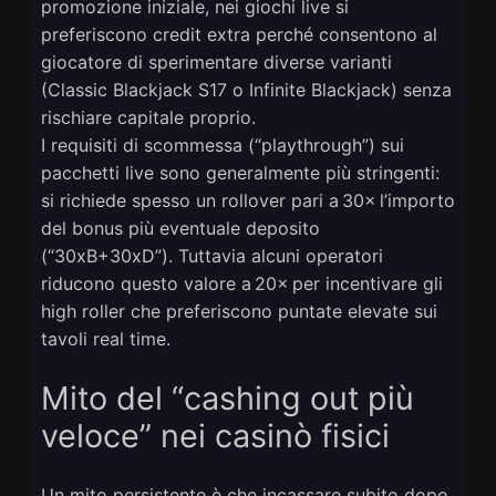
promozione iniziale, nei giochi live si
preferiscono credit extra perché consentono al
giocatore di sperimentare diverse varianti
(Classic Blackjack S17 o Infinite Blackjack) senza
rischiare capitale proprio.
I requisiti di scommessa (“playthrough”) sui
pacchetti live sono generalmente più stringenti:
si richiede spesso un rollover pari a 30× l’importo
del bonus più eventuale deposito
(“30xB+30xD”). Tuttavia alcuni operatori
riducono questo valore a 20× per incentivare gli
high roller che preferiscono puntate elevate sui
tavoli real time.
Mito del “cashing out più
veloce” nei casinò fisici
Un mito persistente è che incassare subito dopo