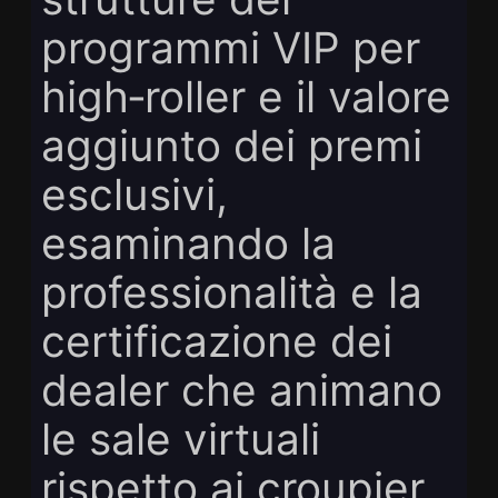
programmi VIP per
high‑roller e il valore
aggiunto dei premi
esclusivi,
esaminando la
professionalità e la
certificazione dei
dealer che animano
le sale virtuali
rispetto ai croupier