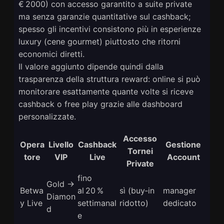
€ 2000) con accesso garantito a suite private
ma senza garanzie quantitative sul cashback;
spesso gli incentivi consistono più in esperienze
luxury (cene gourmet) piuttosto che ritorni
economici diretti.
Il valore aggiunto dipende quindi dalla
trasparenza della struttura reward: online si può
monitorare esattamente quante volte si riceve
cashback o free play grazie alle dashboard
personalizzate.
Accesso
Opera
Livello
Cashback
Gestione
Tornei
tore
VIP
Live
Account
Private
fino
Gold →
Betwa
al 20 %
sì (buy‑in
manager
Diamon
y Live
settimanal
ridotto)
dedicato
d
e