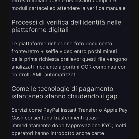
terrestri italiani dove è necessario compilare
moduli cartacei ed attendere la verifica manuale.
Processi di verifica dell’identità nelle
piattaforme digitali
Le piattaforme richiedono foto documento
fronte/retro + selfie video entro pochi minuti
dalla prima richiesta prelievo; questi file vengono
analizzati mediante algoritmi OCR combinati con
controlli AML automatizzati.
Come le tecnologie di pagamento
istantaneo stanno chiudendo il gap
Servizi come PayPal Instant Transfer o Apple Pay
Cash consentono trasferimenti quasi
immediatamente dopo l’approvazione KYC; molti
operatori hanno introdotto anche carte