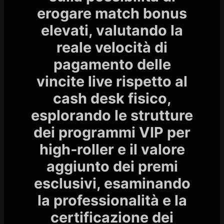
erogare match bonus
elevati, valutando la
reale velocità di
pagamento delle
vincite live rispetto al
cash desk fisico,
esplorando le strutture
dei programmi VIP per
high‑roller e il valore
aggiunto dei premi
esclusivi, esaminando
la professionalità e la
certificazione dei