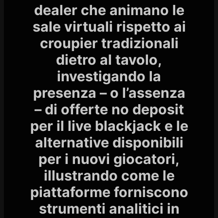
dealer che animano le
sale virtuali rispetto ai
croupier tradizionali
dietro al tavolo,
investigando la
presenza – o l’assenza
– di offerte no deposit
per il live blackjack e le
alternative disponibili
per i nuovi giocatori,
illustrando come le
piattaforme forniscono
strumenti analitici in