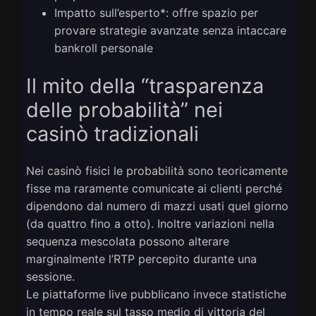
Impatto sull’esperto*: offre spazio per
provare strategie avanzate senza intaccare
bankroll personale
Il mito della “trasparenza
delle probabilità” nei
casinò tradizionali
Nei casinò fisici le probabilità sono teoricamente
fisse ma raramente comunicate ai clienti perché
dipendono dal numero di mazzi usati quel giorno
(da quattro fino a otto). Inoltre variazioni nella
sequenza mescolata possono alterare
marginalmente l’RTP percepito durante una
sessione.
Le piattaforme live pubblicano invece statistiche
in tempo reale sul tasso medio di vittoria del