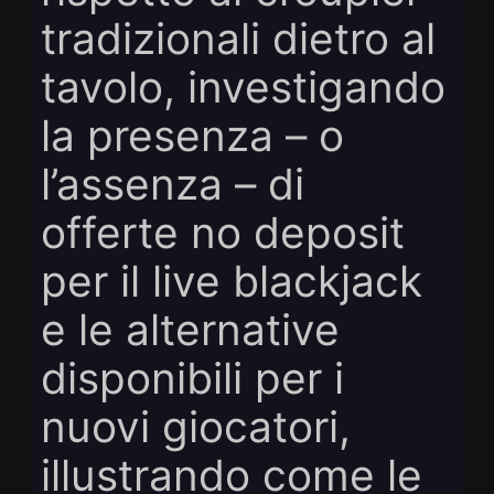
tradizionali dietro al
tavolo, investigando
la presenza – o
l’assenza – di
offerte no deposit
per il live blackjack
e le alternative
disponibili per i
nuovi giocatori,
illustrando come le