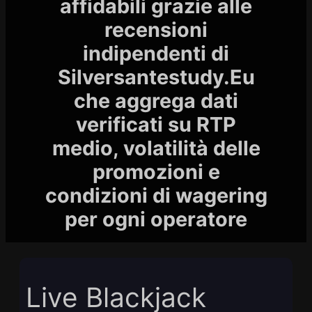
affidabili grazie alle
recensioni
indipendenti di
Silversantestudy.Eu
che aggrega dati
verificati su RTP
medio, volatilità delle
promozioni e
condizioni di wagering
per ogni operatore
Live Blackjack