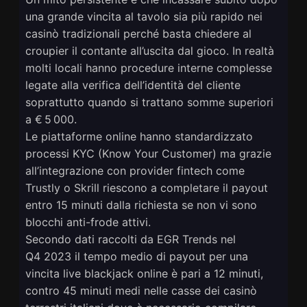
una grande vincita al tavolo sia più rapido nei
casinò tradizionali perché basta chiedere al
croupier il contante all’uscita dal gioco. In realtà
molti locali hanno procedure interne complesse
legate alla verifica dell’identità del cliente
soprattutto quando si trattano somme superiori
a € 5 000.
Le piattaforme online hanno standardizzato
processi KYC (Know Your Customer) ma grazie
all’integrazione con provider fintech come
Trustly o Skrill riescono a completare il payout
entro 15 minuti dalla richiesta se non vi sono
blocchi anti-frode attivi.
Secondo dati raccolti da EGR Trends nel
Q4 2023 il tempo medio di payout per una
vincita live blackjack online è pari a 12 minuti,
contro 45 minuti medi nelle casse dei casinò