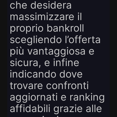
che desidera
massimizzare il
proprio bankroll
scegliendo l’offerta
più vantaggiosa e
sicura, e infine
indicando dove
trovare confronti
aggiornati e ranking
affidabili grazie alle