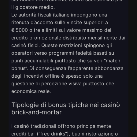
il giocatore medio.
Le autorità fiscali italiane impongono una
ritenuta d’acconto sulle vincite superiori a
€ 5000 oltre a limiti sul valore massimo del
credito promozionale distribuito mensilmente dai
casinò fisici. Queste restrizioni spingono gli
operatori verso programmi fedeltà basati su
punti accumulabili piuttosto che su veri “match
bonus”. Di conseguenza l’apparente abbondanza
degli incentivi offline è spesso solo una
questione di percezione visiva piuttosto che
economica reale.
Tipologie di bonus tipiche nei casinò
brick‑and‑mortar
I casinò tradizionali offrono principalmente
crediti bar (“free drinks”), buoni ristorazione o