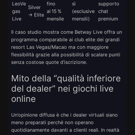
LeoVe
fino
sì
supporto
Silver
gas
al 15 %
(esclusive
chat
→ Elite
Live
mensile
mensili)
premium
Il caso studio mostra come Betway Live offra un
programma comparabile ai club elite dei grandi
resort Las Vegas/Macao ma con maggiore
flessibilità grazie alla possibilità di scalare punti
senza costose quote d’iscrizione.
Mito della “qualità inferiore
del dealer” nei giochi live
online
Un’opinione diffusa è che i dealer virtuali siano
meno preparati perché non operano
quotidianamente davanti a clienti reali. In realtà