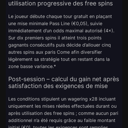
utilisation progressive des free spins
Le joueur débute chaque tour gratuit en plaçant
une mise minimale Pass Line (€0,05), suivie
immédiatement d’un odds maximal autorisé (4×).
Sur dix premiers spins il atteint trois points
gagnants consécutifs puis décide d’allouer cinq
autres spins aux paris Come afin diversifier
légèrement sa stratégie tout en restant dans la
zone basse variance.*
Post‑session – calcul du gain net après
satisfaction des exigences de mise
Les conditions stipulent un wagering x28 incluant
uniquement les mises réelles effectuées durant ou
après utilisation des free spins ; comme aucun pari
additionnel n’a été requis grâce au faible montant
initial (€0), toutes les exigences sont remplies