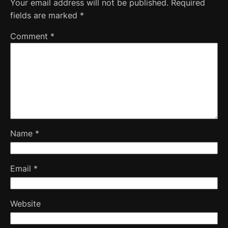
Your email address will not be published.
Required
fields are marked
*
Comment
*
Name
*
Email
*
Website