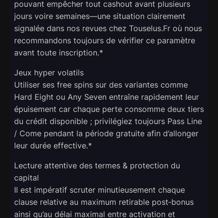
pouvant empêcher tout cashout avant plusieurs
jours voire semaines—une situation clairement
signalée dans nos revues chez Touselus.Fr où nous
recommandons toujours de vérifier ce paramètre
avant toute inscription.*
Jeux hyper volatils
Utiliser ses free spins sur des variantes comme
Hard Eight ou Any Seven entraîne rapidement leur
épuisement car chaque perte consomme deux tiers
du crédit disponible ; privilégiez toujours Pass Line
/ Come pendant la période gratuite afin d’allonger
leur durée effective.*
Lecture attentive des termes & protection du
capital
Il est impératif scruter minutieusement chaque
clause relative au maximum retirable post‑bonus
ainsi qu’au délai maximal entre activation et