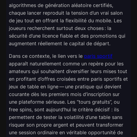
algorithmes de génération aléatoire certifiés,
chaque lancer reproduit la tension d’un vrai salon
de jeu tout en offrant la flexibilité du mobile. Les
joueurs recherchent surtout deux choses : la
sécurité d’une licence fiable et des promotions qui
augmentent réellement le capital de départ.
Dans ce contexte, le lien vers le
paris sportif
apparaît naturellement comme un repère pour les
amateurs qui souhaitent diversifier leurs mises tout
en profitant d’offres croisées entre paris sportifs et
jeux de table en ligne — une pratique qui devient
courante dès les premiers mois d’inscription sur
une plateforme sérieuse. Les “tours gratuits”, ou
free spins, sont aujourd’hui le critère décisif : ils
permettent de tester la volatilité d’une table sans
risquer son propre argent et peuvent transformer
une session ordinaire en véritable opportunité de