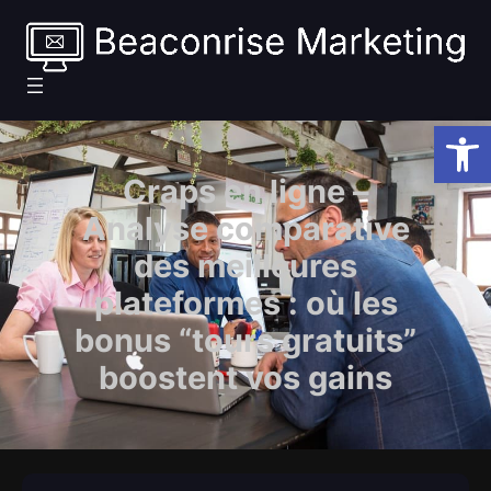
Skip
to
content
Open
Craps en ligne –
Analyse comparative
des meilleures
plateformes : où les
bonus “tours gratuits”
boostent vos gains