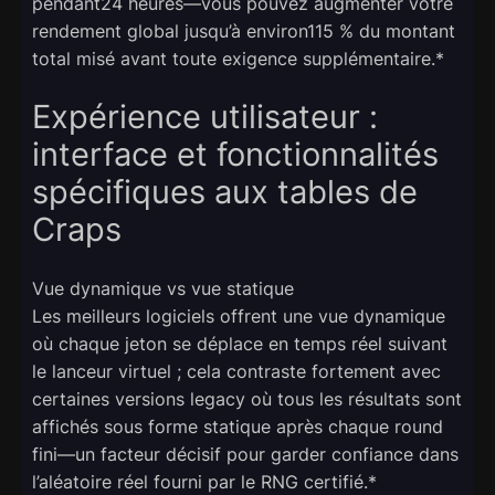
pendant24 heures—vous pouvez augmenter votre
rendement global jusqu’à environ115 % du montant
total misé avant toute exigence supplémentaire.*
Expérience utilisateur :
interface et fonctionnalités
spécifiques aux tables de
Craps
Vue dynamique vs vue statique
Les meilleurs logiciels offrent une vue dynamique
où chaque jeton se déplace en temps réel suivant
le lanceur virtuel ; cela contraste fortement avec
certaines versions legacy où tous les résultats sont
affichés sous forme statique après chaque round
fini—un facteur décisif pour garder confiance dans
l’aléatoire réel fourni par le RNG certifié.*