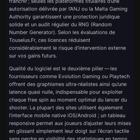
franchir ; seules les plateformes titulaires d’une
autorisation délivrée par l’ANJ ou la Malta Gaming
Authority garantissent une protection juridique
solide et un audit régulier du RNG (Random
Number Generator). Selon les évaluations de
Touselus.Fr, ces licences réduisent
considérablement le risque d’intervention externe
sur vos gains futurs.
Qualité du logiciel est le deuxième pilier — les
fournisseurs comme Evolution Gaming ou Playtech
offrent des graphismes ultra‑réalistes ainsi qu’une
latence quasi nulle, indispensable pour exploiter
chaque free spin au moment optimal du lancer du
shooter. La plupart des sites utilisent également
l’interface mobile native iOS/Android ; un tableau
responsive permet aux joueurs d’ajuster leurs mises
en glissant simplement leur doigt sur l’écran tactile
sans perdre en visibilité des statistiques en temps