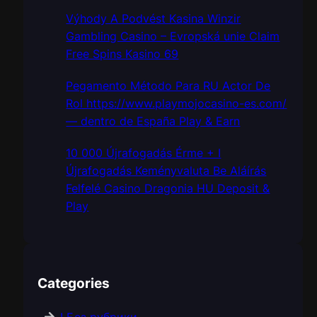
Výhody A Podvést Kasina Winzir
Gambling Casino – Evropská unie Claim
Free Spins Kasino 69
Pegamento Método Para RU Actor De
Rol https://www.playmojocasino-es.com/
— dentro de España Play & Earn
10 000 Újrafogadás Érme + I
Újrafogadás Keményvaluta Be Aláírás
Felfelé Casino Dragonia HU Deposit &
Play
Categories
! Без рубрики