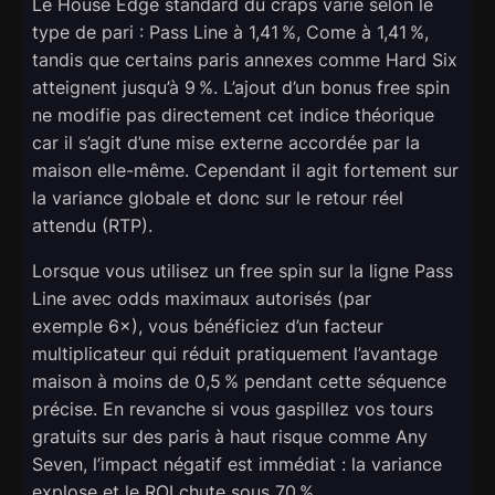
Le House Edge standard du craps varie selon le
type de pari : Pass Line à 1,41 %, Come à 1,41 %,
tandis que certains paris annexes comme Hard Six
atteignent jusqu’à 9 %. L’ajout d’un bonus free spin
ne modifie pas directement cet indice théorique
car il s’agit d’une mise externe accordée par la
maison elle-même. Cependant il agit fortement sur
la variance globale et donc sur le retour réel
attendu (RTP).
Lorsque vous utilisez un free spin sur la ligne Pass
Line avec odds maximaux autorisés (par
exemple 6×), vous bénéficiez d’un facteur
multiplicateur qui réduit pratiquement l’avantage
maison à moins de 0,5 % pendant cette séquence
précise. En revanche si vous gaspillez vos tours
gratuits sur des paris à haut risque comme Any
Seven, l’impact négatif est immédiat : la variance
explose et le ROI chute sous 70 %.