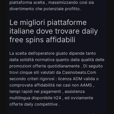
piattaforma scelta , massimizzando così sia
divertimento che potenziale profitto.
Le migliori piattaforme
italiane dove trovare daily
free spins affidabili
La scelta dell’operatore giusto dipende tanto
dalla solidità normativa quanto dalla qualità delle
promozioni offerte quotidianamente . Di seguito
trovi cinque siti valutati da Casinobeat​s.Com
secondo criteri rigorosi : licenza ADM valida o
comprovata affidabilità nei casi non AAMS ,
tempi rapidi nei pagamenti , assistenza
multilingua disponibile h24 , ed ovviamente
offerte daily competitive .