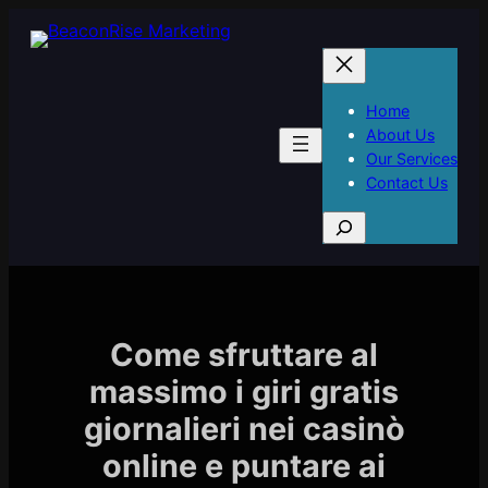
Skip
to
content
Home
About Us
Our Services
Contact Us
S
e
a
r
c
h
Come sfruttare al
massimo i giri gratis
giornalieri nei casinò
online e puntare ai