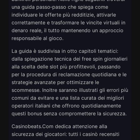
una guida passo‑passo che spiega come
individuare le offerte più redditizie, attivarle
correttamente e trasformare le vincite virtuali in
denaro reale, il tutto mantenendo un approccio
responsabile al gioco.
La guida è suddivisa in otto capitoli tematici:
dalla spiegazione tecnica dei free spin giornalieri
alla scelta delle slot più profittevoli, passando
per la procedura di reclamazione quotidiana e le
strategie avanzate per ottimizzare le
scommesse. Inoltre saranno illustrati gli errori più
comuni da evitare e una lista curata dei migliori
operatori italiani che offrono quotidianamente
questi bonus senza compromettere la sicurezza.
Casinobeats.Com dedica attenzione alla
sicurezza dei giocatori: tutti i casinò recensiti