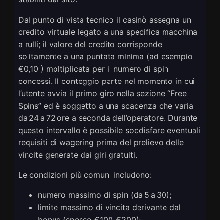
Dal punto di vista tecnico il casinò assegna un
credito virtuale legato a una specifica macchina
a rulli; il valore del credito corrisponde
solitamente a una puntata minima (ad esempio
€0,10 ) moltiplicata per il numero di spin
concessi. Il conteggio parte nel momento in cui
l’utente avvia il primo giro nella sezione “Free
Spins” ed è soggetto a una scadenza che varia
da 24 a 72 ore a seconda dell’operatore. Durante
questo intervallo è possibile soddisfare eventuali
requisiti di wagering prima del prelievo delle
vincite generate dai giri gratuiti.
Le condizioni più comuni includono:
numero massimo di spin (da 5 a 30);
limite massimo di vincita derivante dal
bonus (spesso €100‑€200);