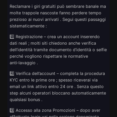
Reclamare i giri gratuiti può sembrare banale ma
molte trappole nascoste fanno perdere tempo
prezioso ai nuovi arrivati . Segui questi passaggi
sistematicamente :
1️⃣ Registrazione – crea un account inserendo
dati reali ; molti siti chiedono anche verifica
dell’identità tramite documento d’identità o selfie
perché vogliono rispettare le normative
anti‑lavaggio .
2️⃣ Verifica dell’account – completa la procedura
KYC entro le prime ore ; spesso riceverai via
email un link attivo entro 24 ore . Senza questo
step alcuni operatori bloccano automaticamente
qualsiasi bonus .
3️⃣ Accesso alla zona Promozioni – dopo aver
effettuato login vai nella sezione denominata