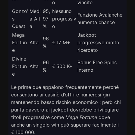
o
vincite
Gonzo’
Medi
95,
Nessuno
Funzione Avalanche
s
a‑Alt
97
progressiv
aumenta chance
Quest
a
%
o
Mega
Jackpot
96
Fortun
Alta
€ 17 M+
progressivo molto
%
e
ricercato
Divine
96
Bonus Free Spins
Fortun
Alta
€ 500 K+
%
interno
e
Le prime due appaiono frequentemente perché
consentono ai casinò d’offrire numerosi giri
mantenendo basso rischio economico ; però chi
punta davvero ai jackpot dovrebbe privilegiare
titoli progressive come
Mega Fortune
dove
anche un singolo win può superare facilmente i
€ 100 000.