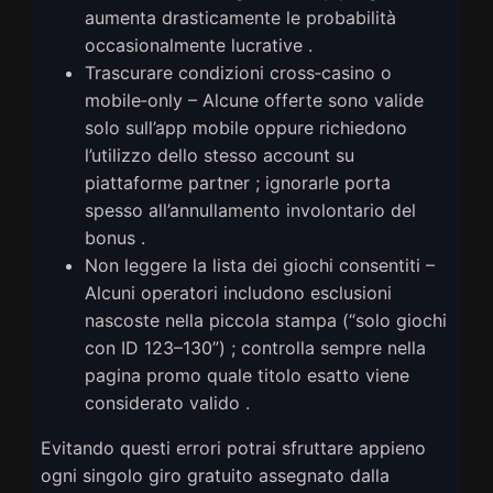
aumenta drasticamente le probabilità
occasionalmente lucrative .
Trascurare condizioni cross‑casino o
mobile‑only – Alcune offerte sono valide
solo sull’app mobile oppure richiedono
l’utilizzo dello stesso account su
piattaforme partner ; ignorarle porta
spesso all’annullamento involontario del
bonus .
Non leggere la lista dei giochi consentiti –
Alcuni operatori includono esclusioni
nascoste nella piccola stampa (“solo giochi
con ID 123–130”) ; controlla sempre nella
pagina promo quale titolo esatto viene
considerato valido .
Evitando questi errori potrai sfruttare appieno
ogni singolo giro gratuito assegnato dalla