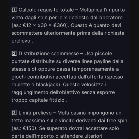
1️⃣ Calcolo requisito totale – Moltiplica l’importo
vinto dagli spin per lo x richiesto dall’operatore
(es.: €12 × x30 = €360). Questo è quanto devi
scommettere ulteriormente prima della richiesta
prelievo .
2️⃣ Distribuzione scommesse – Usa piccole
puntate distribuite su diverse linee payline della
stessa slot oppure passa temporaneamente a
giochi contributivi accettati dall’offerta (spesso
roulette o blackjack). Questo velocizza il
raggiungimento dell’obiettivo senza esporre
troppo capitale fittizio .
3️⃣ Limiti prelievo – Molti casinò impongono un
tetto massimo sulle vincite derivanti dai free spin
(es.: €150). Se superato dovrai accettare solo
parte dell’importo o attendere ulteriori