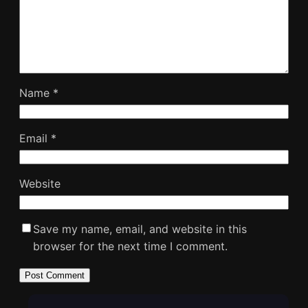
Name
*
Email
*
Website
Save my name, email, and website in this
browser for the next time I comment.