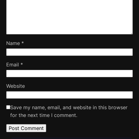
Name
*
Email
*
Website
Save my name, email, and website in this browser
for the next time I comment.