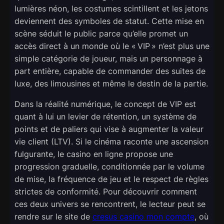
lumières néon, les costumes scintillent et les jetons
deviennent des symboles de statut. Cette mise en
scène séduit le public parce qu’elle promet un
accès direct à un monde où le « VIP » n’est plus une
simple catégorie de joueur, mais un personnage à
part entière, capable de commander des suites de
luxe, des limousines et même le destin de la partie.
Dans la réalité numérique, le concept de VIP est
quant à lui un levier de rétention, un système de
points et de paliers qui vise à augmenter la valeur
vie client (LTV). Si le cinéma raconte une ascension
fulgurante, le casino en ligne propose une
progression graduelle, conditionnée par le volume
de mise, la fréquence de jeu et le respect de règles
strictes de conformité. Pour découvrir comment
ces deux univers se rencontrent, le lecteur peut se
rendre sur le site de
cresus casino mon compte
, où