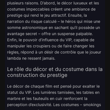
plusieurs raisons. D’abord, le décor luxueux et les
costumes impeccables créent une ambiance de
prestige qui rend le jeu attractif. Ensuite, la
narration du risque calculé – le héros qui mise une
somme astronomique en sachant qu’il possède un
avantage secret – offre un suspense palpable.
Enfin, le pouvoir d’influence du VIP, capable de
manipuler les croupiers ou de faire changer les
règles, répond à un désir de contrôle que le joueur
lambda ne ressent jamais.
Le rôle du décor et du costume dans la
construction du prestige
Le décor de chaque film est pensé pour exalter le
statut du VIP. Les lumières tamisées, les tables en
marbre et les fauteuils en cuir renforcent la
perception d’exclusivité. Les costumes – smokings