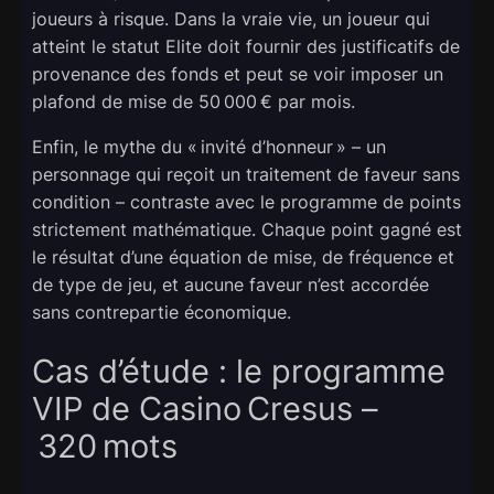
joueurs à risque. Dans la vraie vie, un joueur qui
atteint le statut Elite doit fournir des justificatifs de
provenance des fonds et peut se voir imposer un
plafond de mise de 50 000 € par mois.
Enfin, le mythe du « invité d’honneur » – un
personnage qui reçoit un traitement de faveur sans
condition – contraste avec le programme de points
strictement mathématique. Chaque point gagné est
le résultat d’une équation de mise, de fréquence et
de type de jeu, et aucune faveur n’est accordée
sans contrepartie économique.
Cas d’étude : le programme
VIP de Casino Cresus –
320 mots