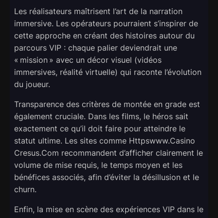
Les réalisateurs maîtrisent l’art de la narration
immersive. Les opérateurs pourraient s’inspirer de
cette approche en créant des histoires autour du
parcours VIP : chaque palier deviendrait une
« mission » avec un décor visuel (vidéos
immersives, réalité virtuelle) qui raconte l’évolution
du joueur.
Transparence des critères de montée en grade est
également cruciale. Dans les films, le héros sait
exactement ce qu’il doit faire pour atteindre le
statut ultime. Les sites comme Httpswww.Casino
Cresus.Com recommandent d’afficher clairement le
volume de mise requis, le temps moyen et les
bénéfices associés, afin d’éviter la désillusion et le
churn.
Enfin, la mise en scène des expériences VIP dans le