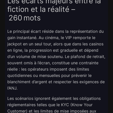
Les écarts majeurs entre la
fiction et la réalité –
260 mots
Le principal écart réside dans la représentation du
gain instantané. Au cinéma, le VIP remporte le
jackpot en un seul tour, alors que dans les casinos
en ligne, la progression est graduelle et dépend
d’un volume de mise soutenu. Le plafond de retrait,
souvent omis à l’écran, constitue une contrainte
réelle : les opérateurs imposent des limites
quotidiennes ou mensuelles pour prévenir le
blanchiment d’argent et respecter les exigences de
l’ANJ.
Les scénarios ignorent également les obligations
réglementaires telles que le KYC (Know Your
Customer) et les limites de mise imposées aux