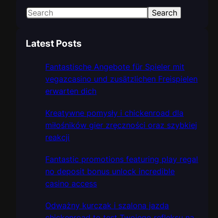
S
Search
e
a
Latest Posts
r
c
Fantastische Angebote für Spieler mit
h
vegazcasino und zusätzlichen Freispielen
erwarten dich
Kreatywne pomysły i chickenroad dla
miłośników gier zręczności oraz szybkiej
reakcji
Fantastic promotions featuring play regal
no deposit bonus unlock incredible
casino access
Odważny kurczak i szalona jazda
chickenroad to test Twojego refleksu na