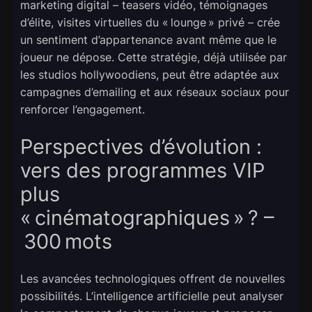
marketing digital – teasers vidéo, témoignages
d’élite, visites virtuelles du « lounge » privé – crée
un sentiment d’appartenance avant même que le
joueur ne dépose. Cette stratégie, déjà utilisée par
les studios hollywoodiens, peut être adaptée aux
campagnes d’emailing et aux réseaux sociaux pour
renforcer l’engagement.
Perspectives d’évolution :
vers des programmes VIP
plus
« cinématographiques » ? –
300 mots
Les avancées technologiques offrent de nouvelles
possibilités. L’intelligence artificielle peut analyser