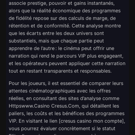
associe prestige, pouvoir et gains instantanés,
alors que la réalité économique des programmes
de fidélité repose sur des calculs de marge, de
rétention et de conformité. Cette analyse montre
que les écarts entre les deux univers sont
substantiels, mais que chaque partie peut
apprendre de l’autre : le cinéma peut offrir une
narration qui rend le parcours VIP plus engageant,
et les opérateurs peuvent appliquer cette narration
tout en restant transparents et responsables.
Pour les joueurs, il est essentiel de comparer leurs
attentes cinématographiques avec les offres
réelles, en consultant des sites d’analyse comme
Httpswww.Casino Cresus.Com, qui détaillent les
paliers, les coûts et les bénéfices des programmes
VIP. En visitant le lien [cresus casino mon compte],
vous pourrez évaluer concrètement si le statut