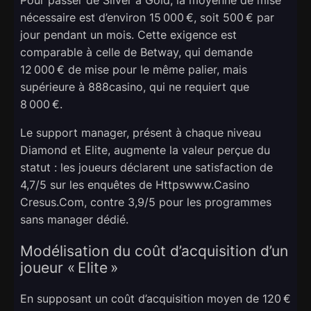
Pour passer de Silver à Gold, la moyenne de mise
nécessaire est d’environ 15 000 €, soit 500 € par
jour pendant un mois. Cette exigence est
comparable à celle de Betway, qui demande
12 000 € de mise pour le même palier, mais
supérieure à 888casino, qui ne requiert que
8 000 €.
Le support manager, présent à chaque niveau
Diamond et Elite, augmente la valeur perçue du
statut : les joueurs déclarent une satisfaction de
4,7/5 sur les enquêtes de Httpswww.Casino
Cresus.Com, contre 3,9/5 pour les programmes
sans manager dédié.
Modélisation du coût d’acquisition d’un
joueur « Elite »
En supposant un coût d’acquisition moyen de 120 €