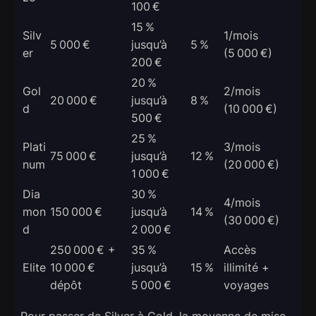
100 €
15 %
Silv
1/mois
5 000 €
jusqu’à
5 %
er
(5 000 €)
200 €
20 %
Gol
2/mois
20 000 €
jusqu’à
8 %
d
(10 000 €)
500 €
25 %
Plati
3/mois
75 000 €
jusqu’à
12 %
num
(20 000 €)
1 000 €
Dia
30 %
4/mois
mon
150 000 €
jusqu’à
14 %
(30 000 €)
d
2 000 €
250 000 € +
35 %
Accès
Elite
10 000 €
jusqu’à
15 %
illimité +
dépôt
5 000 €
voyages