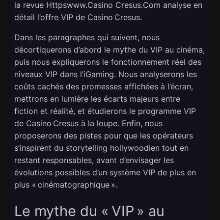
la revue Httpswww.Casino Cresus.Com analyse en
détail l’offre VIP de Casino Cresus.
Dans les paragraphes qui suivent, nous
décortiquerons d’abord le mythe du VIP au cinéma,
puis nous expliquerons le fonctionnement réel des
niveaux VIP dans l’iGaming. Nous analyserons les
coûts cachés des promesses affichées à l’écran,
mettrons en lumière les écarts majeurs entre
fiction et réalité, et étudierons le programme VIP
de Casino Cresus à la loupe. Enfin, nous
proposerons des pistes pour que les opérateurs
s’inspirent du storytelling hollywoodien tout en
restant responsables, avant d’envisager les
évolutions possibles d’un système VIP de plus en
plus « cinématographique ».
Le mythe du « VIP » au