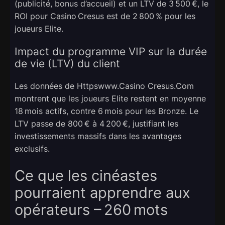
(publicité, bonus d’accueil) et un LTV de 3 500 €, le
ROI pour Casino Cresus est de 2 800 % pour les
joueurs Elite.
Impact du programme VIP sur la durée
de vie (LTV) du client
Les données de Httpswww.Casino Cresus.Com
montrent que les joueurs Elite restent en moyenne
18 mois actifs, contre 6 mois pour les Bronze. Le
LTV passe de 800 € à 4 200 €, justifiant les
investissements massifs dans les avantages
exclusifs.
Ce que les cinéastes
pourraient apprendre aux
opérateurs – 260 mots