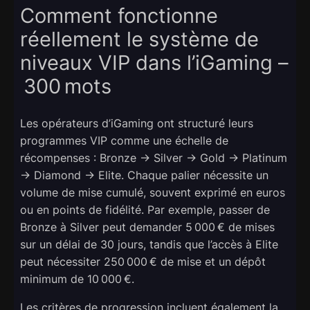
Comment fonctionne
réellement le système de
niveaux VIP dans l’iGaming –
300 mots
Les opérateurs d’iGaming ont structuré leurs
programmes VIP comme une échelle de
récompenses : Bronze → Silver → Gold → Platinum
→ Diamond → Elite. Chaque palier nécessite un
volume de mise cumulé, souvent exprimé en euros
ou en points de fidélité. Par exemple, passer de
Bronze à Silver peut demander 5 000 € de mises
sur un délai de 30 jours, tandis que l’accès à Elite
peut nécessiter 250 000 € de mise et un dépôt
minimum de 10 000 €.
Les critères de progression incluent également la