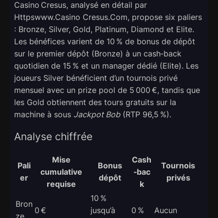
Casino Cresus, analysé en détail par
Httpswww.Casino Cresus.Com, propose six paliers
: Bronze, Silver, Gold, Platinum, Diamond et Elite.
Les bénéfices varient de 10 % de bonus de dépôt
sur le premier dépôt (Bronze) à un cash‑back
quotidien de 15 % et un manager dédié (Elite). Les
joueurs Silver bénéficient d’un tournois privé
mensuel avec un prize pool de 5 000 €, tandis que
les Gold obtiennent des tours gratuits sur la
machine à sous
Jackpot Bob
(RTP 96,5 %).
Analyse chiffrée
Mise
Cash
Pali
Bonus
Tournois
cumulative
‑bac
er
dépôt
privés
requise
k
10 %
Bron
0 €
jusqu’à
0 %
Aucun
ze