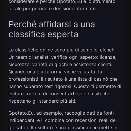
considerare e perché Gpotato.Eu è lo strumento
ideale per prendere decisioni informate.
Perché affidarsi a una
classifica esperta
Le classifiche online sono più di semplici elenchi.
Un team di analisti verifica ogni aspetto: licenza,
sicurezza, varietà di giochi e assistenza clienti.
Quando una piattaforma viene valutata da
professionisti, il risultato è una lista di casinò che
hanno superato test rigorosi. Questo ti permette di
evitare truffe e di concentrarti solo su siti che
rispettano gli standard più alti.
Gpotato.Eu, ad esempio, raccoglie dati da fonti
indipendenti e li combina con recensioni reali dei
giocatori. Il risultato è una classifica che mette in