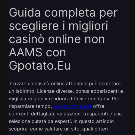
Guida completa per
scegliere i migliori
casinò online non
AAMS con
Gpotato.Eu
Trovare un casinò online affidabile può sembrare
un labirinto. Licenze diverse, bonus appariscenti e
migliaia di giochi rendono difficile orientarsi. Per
risparmiare tempo,
casino non aams
offre
confronti dettagliati, valutazioni trasparenti e una
selezione curata da esperti. In questo articolo
scoprirai come valutare un sito, quali criteri