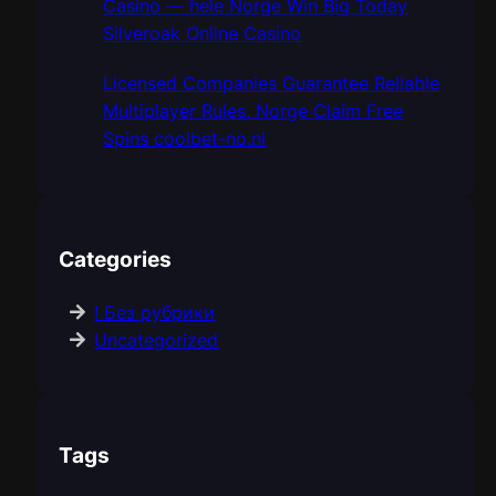
Casino — hele Norge Win Big Today
Silveroak Online Casino
Licensed Companies Guarantee Reliable
Multiplayer Rules. Norge Claim Free
Spins coolbet-no.nl
Categories
! Без рубрики
Uncategorized
Tags