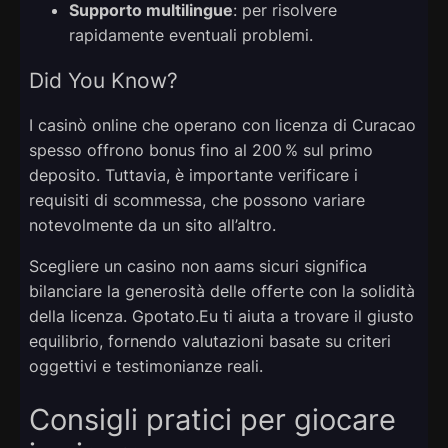
Supporto multilingue
: per risolvere
rapidamente eventuali problemi.
Did You Know?
I casinò online che operano con licenza di Curacao
spesso offrono bonus fino al 200 % sul primo
deposito. Tuttavia, è importante verificare i
requisiti di scommessa, che possono variare
notevolmente da un sito all’altro.
Scegliere un casino non aams sicuri significa
bilanciare la generosità delle offerte con la solidità
della licenza. Gpotato.Eu ti aiuta a trovare il giusto
equilibrio, fornendo valutazioni basate su criteri
oggettivi e testimonianze reali.
Consigli pratici per giocare