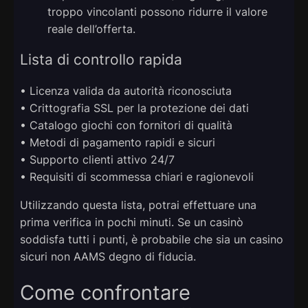
troppo vincolanti possono ridurre il valore
reale dell’offerta.
Lista di controllo rapida
• Licenza valida da autorità riconosciuta
• Crittografia SSL per la protezione dei dati
• Catalogo giochi con fornitori di qualità
• Metodi di pagamento rapidi e sicuri
• Supporto clienti attivo 24/7
• Requisiti di scommessa chiari e ragionevoli
Utilizzando questa lista, potrai effettuare una
prima verifica in pochi minuti. Se un casinò
soddisfa tutti i punti, è probabile che sia un casino
sicuri non AAMS degno di fiducia.
Come confrontare