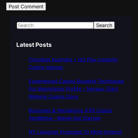
S
Search
e
a
Latest Posts
r
c
Cloudbet Australia ◦ NO Play Instantly
h
Casino Heroes
Experienced Casino Roulette Techniques
For Maximizing Profits – Norway Start
Winning Casino Days
Bonussen & Verpakking 4,95 Casino
SpinBetter · België Get Started
NY Lawgiver Proposes To Mold Embroil