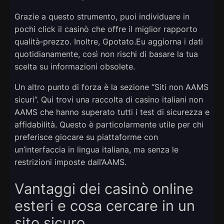
Grazie a questo strumento, puoi individuare in
pochi click il casinò che offre il miglior rapporto
qualità‑prezzo. Inoltre, Gpotato.Eu aggiorna i dati
quotidianamente, così non rischi di basare la tua
scelta su informazioni obsolete.
Un altro punto di forza è la sezione “Siti non AAMS
sicuri”. Qui trovi una raccolta di casino italiani non
AAMS che hanno superato tutti i test di sicurezza e
affidabilità. Questo è particolarmente utile per chi
preferisce giocare su piattaforme con
un’interfaccia in lingua italiana, ma senza le
restrizioni imposte dall’AAMS.
Vantaggi dei casinò online
esteri e cosa cercare in un
sito sicuro