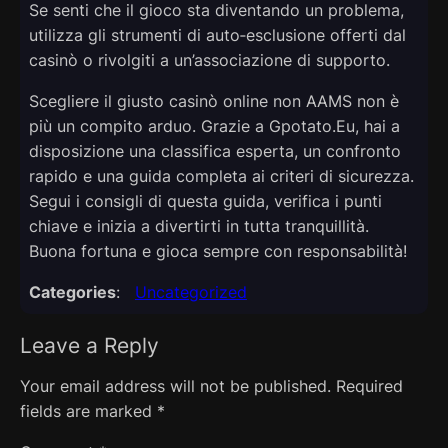
Se senti che il gioco sta diventando un problema,
utilizza gli strumenti di auto‑esclusione offerti dal
casinò o rivolgiti a un’associazione di supporto.
Scegliere il giusto casinò online non AAMS non è
più un compito arduo. Grazie a Gpotato.Eu, hai a
disposizione una classifica esperta, un confronto
rapido e una guida completa ai criteri di sicurezza.
Segui i consigli di questa guida, verifica i punti
chiave e inizia a divertirti in tutta tranquillità.
Buona fortuna e gioca sempre con responsabilità!
Categories
:
Uncategorized
Leave a Reply
Your email address will not be published.
Required
fields are marked
*