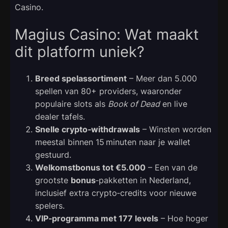
Casino.
Magius Casino: Wat maakt
dit platform uniek?
Breed spelassortiment
– Meer dan 5.000
spellen van 80+ providers, waaronder
populaire slots als
Book of Dead
en live
dealer tafels.
Snelle crypto‑withdrawals
– Winsten worden
meestal binnen 15 minuten naar je wallet
gestuurd.
Welkomstbonus tot €5.000
– Een van de
grootste
bonus
‑pakketten in Nederland,
inclusief extra crypto‑credits voor nieuwe
spelers.
VIP‑programma met 177 levels
– Hoe hoger