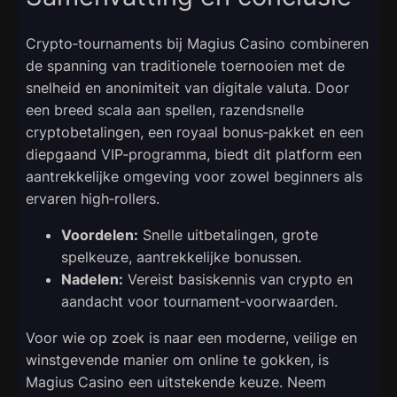
Crypto‑tournaments bij Magius Casino combineren
de spanning van traditionele toernooien met de
snelheid en anonimiteit van digitale valuta. Door
een breed scala aan spellen, razendsnelle
cryptobetalingen, een royaal bonus‑pakket en een
diepgaand VIP‑programma, biedt dit platform een
aantrekkelijke omgeving voor zowel beginners als
ervaren high‑rollers.
Voordelen:
Snelle uitbetalingen, grote
spelkeuze, aantrekkelijke bonussen.
Nadelen:
Vereist basiskennis van crypto en
aandacht voor tournament‑voorwaarden.
Voor wie op zoek is naar een moderne, veilige en
winstgevende manier om online te gokken, is
Magius Casino een uitstekende keuze. Neem