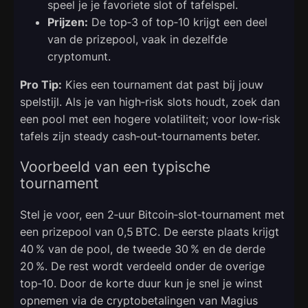
speel je je favoriete slot of tafelspel.
Prijzen:
De top‑3 of top‑10 krijgt een deel
van de prizepool, vaak in dezelfde
cryptomunt.
Pro Tip:
Kies een tournament dat past bij jouw
spelstijl. Als je van high‑risk slots houdt, zoek dan
een pool met een hogere volatiliteit; voor low‑risk
tafels zijn steady cash‑out‑tournaments beter.
Voorbeeld van een typische
tournament
Stel je voor, een 2‑uur Bitcoin‑slot‑tournament met
een prizepool van 0,5 BTC. De eerste plaats krijgt
40 % van de pool, de tweede 30 % en de derde
20 %. De rest wordt verdeeld onder de overige
top‑10. Door de korte duur kun je snel je winst
opnemen via de cryptobetalingen van Magius