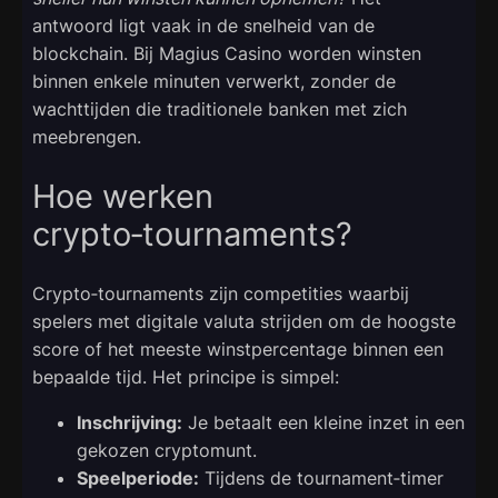
antwoord ligt vaak in de snelheid van de
blockchain. Bij Magius Casino worden winsten
binnen enkele minuten verwerkt, zonder de
wachttijden die traditionele banken met zich
meebrengen.
Hoe werken
crypto‑tournaments?
Crypto‑tournaments zijn competities waarbij
spelers met digitale valuta strijden om de hoogste
score of het meeste winstpercentage binnen een
bepaalde tijd. Het principe is simpel:
Inschrijving:
Je betaalt een kleine inzet in een
gekozen cryptomunt.
Speelperiode:
Tijdens de tournament‑timer