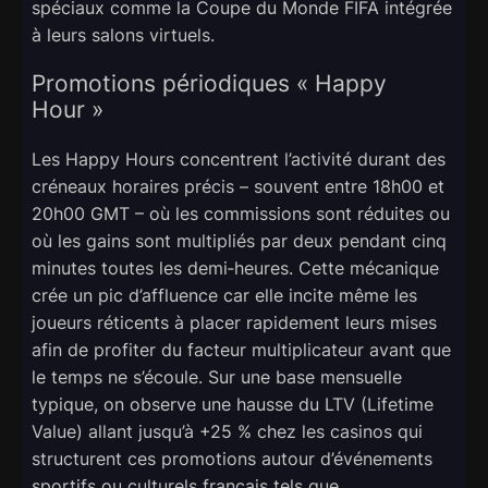
spéciaux comme la Coupe du Monde FIFA intégrée
à leurs salons virtuels.
Promotions périodiques « Happy
Hour »
Les Happy Hours concentrent l’activité durant des
créneaux horaires précis – souvent entre 18h00 et
20h00 GMT – où les commissions sont réduites ou
où les gains sont multipliés par deux pendant cinq
minutes toutes les demi‑heures. Cette mécanique
crée un pic d’affluence car elle incite même les
joueurs réticents à placer rapidement leurs mises
afin de profiter du facteur multiplicateur avant que
le temps ne s’écoule. Sur une base mensuelle
typique, on observe une hausse du LTV (Lifetime
Value) allant jusqu’à +25 % chez les casinos qui
structurent ces promotions autour d’événements
sportifs ou culturels français tels que