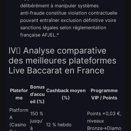
délibérément à manipuler systèmes
anti‑fraude constitue violation contractuelle
pouvant entraîner exclusion définitive voire
sanctions légales selon réglementation
française AFJEL.*
IV️⃣ Analyse comparative
des meilleures plateformes
Live Baccarat en France
Bonus
Platefor
Cashback moyen
Programme
d’accu
me
(%)
VIP / Points
eil (%)
Platform
150 %
Points ×0,03 €,
A
jusqu’
niveaux
(Casino
12 % hebdo
à
Bronze→Diamo