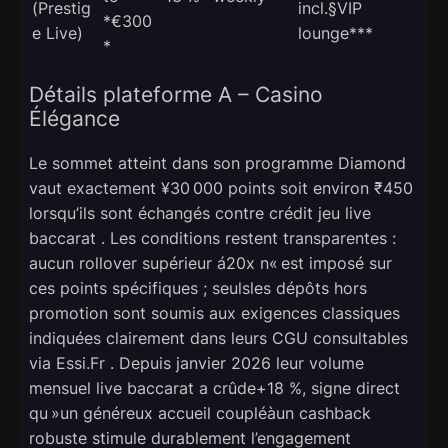
(Prestig
incl.§VIP
*€300
e Live)
lounge***
*
Détails plateforme A – Casino
Élégance
Le sommet atteint dans son programme Diamond
vaut exactement ¥30 000 points soit environ ₹450
lorsqu’ils sont échangés contre crédit jeu live
baccarat . Les conditions restent transparentes :
aucun rollover supérieur á20x n« est imposé sur
ces points spécifiques ; seulsles dépôts hors
promotion sont soumis aux exigences classiques
indiquées clairement dans leurs CGU consultables
via Essi.Fr . Depuis janvier 2026 leur volume
mensuel live baccarat a crûde+18 %, signe direct
qu »un généreux accueil coupléàun cashback
robuste stimule durablement l’engagement