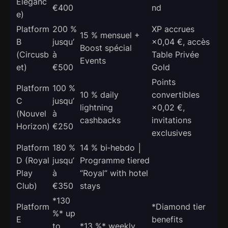
Éléganc
€400
nd
e)
Platform
200 %
XP accrues
15 % mensuel +
B
jusqu’
×0,04 €, accès
Boost spécial
(Circusb
à
Table Privée
Events
et)
€500
Gold
Points
Platform
100 %
10 % daily
convertibles
C
jusqu’
lightning
×0,02 €,
(Nouvel
à
cashbacks
invitations
Horizon)
€250
exclusives
Platform
180 %
14 % bi‑hebdo │
D (Royal
jusqu’
Programme tiered
Play
à
“Royal” with hotel
Club)
€350
stays
*130
Platform
*Diamond tier
%* up
E
benefits
to
*13 %* weekly