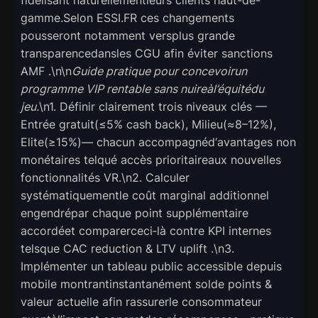
fidélisant naturellementleurs clients haut-de-
gamme.Selon ESSI.FR ces changements
pousseront notamment versplus grande
transparencedansles CGU afin éviter sanctions
AMF .\n\n
Guide pratique pour concevoirun
programme VIP rentable sans nuireàl’équitédu
jeu.
\n1. Définir clairement trois niveaux clés —
Entrée gratuit(≤5% cash back), Milieu(≈8–12%),
Elite(≥15%)— chacun accompagnéd‘avantages non
monétaires telqué accès prioritaireaux nouvelles
fonctionnalités VR.\n2. Calculer
systématiquementle coût marginal additionnel
engendrépar chaque point supplémentaire
accordéet comparerceci‑là contre KPI internes
telsque CAC reduction & LTV uplift .\n3.
Implémenter un tableau public accessible depuis
mobile montrantinstantanément solde points &
valeur actuelle afin rassurerle consommateur