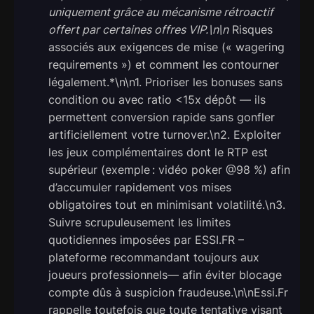
uniquement grâce au mécanisme rétroactif
offert par certaines offres VIP.\n\n
Risques
associés aux exigences de mise (« wagering
requirements ») et comment les contourner
légalement.*\n\n1. Prioriser les bonuses sans
condition ou avec ratio <15x dépôt — ils
permettent conversion rapide sans gonfler
artificiellement votre turnover.\n2. Exploiter
les jeux complémentaires dont le RTP est
supérieur (exemple : vidéo poker @98 %) afin
d’accumuler rapidement vos mises
obligatoires tout en minimisant volatilité.\n3.
Suivre scrupuleusement les limites
quotidiennes imposées par ESSI.FR –
plateforme recommandant toujours aux
joueurs professionnels— afin éviter blocage
compte dûs à suspicion fraudeuse.\n\nEssi.Fr
rappelle toutefois que toute tentative visant