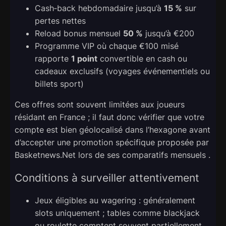
Cash‑back hebdomadaire jusqu’à
15 %
sur
pertes nettes
Reload bonus mensuel
50 %
jusqu’à €200
Programme VIP où chaque €100 misé
rapporte
1 point
convertible en cash ou
cadeaux exclusifs (voyages événementiels ou
billets sport)
Ces offres sont souvent limitées aux joueurs
résidant en France ; il faut donc vérifier que votre
compte est bien géolocalisé dans l’hexagone avant
d’accepter une promotion spécifique proposée par
Basketnews.Net lors de ses comparatifs mensuels .
Conditions à surveiller attentivement
Jeux éligibles au wagering : généralement
slots uniquement ; tables comme blackjack
ou roulette comptent souvent partiellement