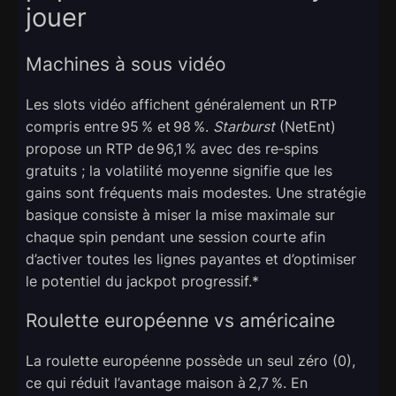
jouer
Machines à sous vidéo
Les slots vidéo affichent généralement un RTP
compris entre 95 % et 98 %.
Starburst
(NetEnt)
propose un RTP de 96,1 % avec des re‑spins
gratuits ; la volatilité moyenne signifie que les
gains sont fréquents mais modestes. Une stratégie
basique consiste à miser la mise maximale sur
chaque spin pendant une session courte afin
d’activer toutes les lignes payantes et d’optimiser
le potentiel du jackpot progressif.*
Roulette européenne vs américaine
La roulette européenne possède un seul zéro (0),
ce qui réduit l’avantage maison à 2,7 %. En