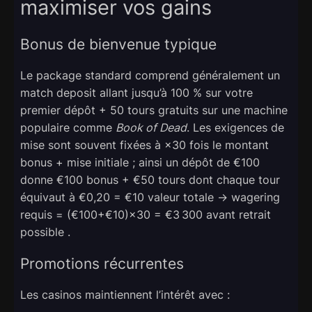
maximiser vos gains
Bonus de bienvenue typique
Le package standard comprend généralement un
match deposit allant jusqu’à 100 % sur votre
premier dépôt + 50 tours gratuits sur une machine
populaire comme
Book of Dead
. Les exigences de
mise sont souvent fixées à ×30 fois le montant
bonus + mise initiale ; ainsi un dépôt de €100
donne €100 bonus + €50 tours dont chaque tour
équivaut à €0,20 = €10 valeur totale → wagering
requis = (€100+€10)×30 = €3 300 avant retrait
possible .
Promotions récurrentes
Les casinos maintiennent l’intérêt avec :