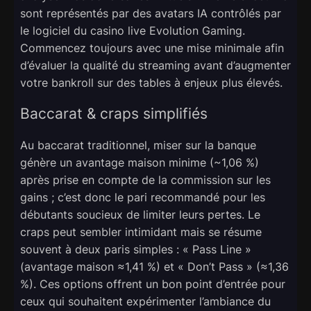
sont représentés par des avatars IA contrôlés par
le logiciel du casino live Evolution Gaming.
Commencez toujours avec une mise minimale afin
d’évaluer la qualité du streaming avant d’augmenter
votre bankroll sur des tables à enjeux plus élevés.
Baccarat & craps simplifiés
Au baccarat traditionnel, miser sur la banque
génère un avantage maison minime (~1,06 %)
après prise en compte de la commission sur les
gains ; c’est donc le pari recommandé pour les
débutants soucieux de limiter leurs pertes. Le
craps peut sembler intimidant mais se résume
souvent à deux paris simples : « Pass Line »
(avantage maison ≈1,41 %) et « Don’t Pass » (≈1,36
%). Ces options offrent un bon point d’entrée pour
ceux qui souhaitent expérimenter l’ambiance du