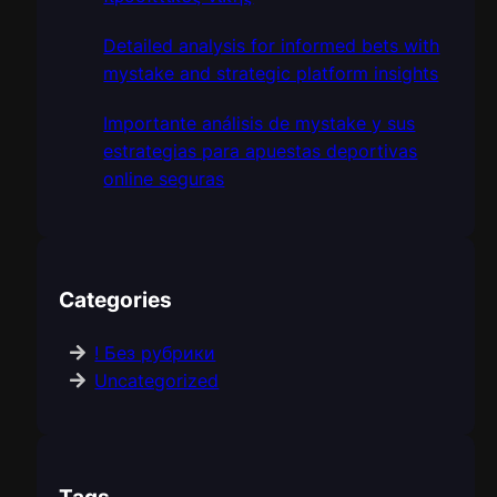
Detailed analysis for informed bets with
mystake and strategic platform insights
Importante análisis de mystake y sus
estrategias para apuestas deportivas
online seguras
Categories
! Без рубрики
Uncategorized
Tags