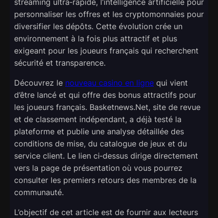
streaming ultra‑rapide, l’intelligence artificielle pour
personnaliser les offres et les cryptomonnaies pour
diversifier les dépôts. Cette évolution crée un
environnement à la fois plus attractif et plus
exigeant pour les joueurs français qui recherchent
sécurité et transparence.
Découvrez le
nouveau casino en ligne
qui vient
d’être lancé et qui offre des bonus attractifs pour
les joueurs français. Basketnews.Net, site de revue
et de classement indépendant, a déjà testé la
plateforme et publie une analyse détaillée des
conditions de mise, du catalogue de jeux et du
service client. Le lien ci‑dessus dirige directement
vers la page de présentation où vous pourrez
consulter les premiers retours des membres de la
communauté.
L’objectif de cet article est de fournir aux lecteurs