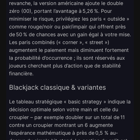
revanche, la version américaine ajoute le double
zéro (00), portant l’avantage à 5,26 %. Pour
minimiser le risque, privilégiez les paris « outside »
comme rouge/noir ou pair/impair qui offrent près
de 50 % de chances avec un gain égal à votre mise.
Les paris combinés (« corner », « street »)
augmentent le paiement mais diminuent fortement
la probabilité d’occurrence ; ils sont réservés aux
joueurs cherchant plus d’action que de stabilité
financière.
Blackjack classique & variantes
Le tableau stratégique « basic strategy » indique la
décision optimale selon votre main et celle du
croupier – par exemple doubler sur un total de 11
contre un croupier montrant un 6 augmente
l’espérance mathématique à près de 0,5 % au-