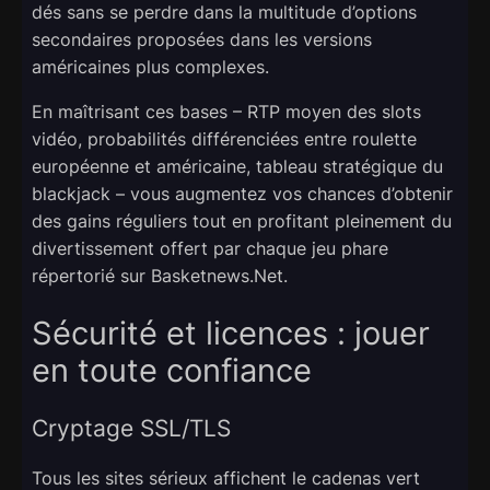
dés sans se perdre dans la multitude d’options
secondaires proposées dans les versions
américaines plus complexes.
En maîtrisant ces bases – RTP moyen des slots
vidéo, probabilités différenciées entre roulette
européenne et américaine, tableau stratégique du
blackjack – vous augmentez vos chances d’obtenir
des gains réguliers tout en profitant pleinement du
divertissement offert par chaque jeu phare
répertorié sur Basketnews.Net.
Sécurité et licences : jouer
en toute confiance
Cryptage SSL/TLS
Tous les sites sérieux affichent le cadenas vert