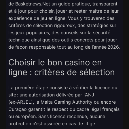
de Basketnews.Net un guide pratique, transparent
et à jour pour choisir, jouer et rester maître de leur
expérience de jeu en ligne. Vous y trouverez des
critères de sélection rigoureux, des stratégies sur
les jeux populaires, des conseils sur la sécurité
technique ainsi que des outils concrets pour jouer
de façon responsable tout au long de l’année 2026.
Choisir le bon casino en
ligne : critères de sélection
La première étape consiste à vérifier la licence du
site : une autorisation délivrée par l’ANJ
(ex‑ARJEL), la Malta Gaming Authority ou encore
Curaçao garantit le respect du cadre légal français
ou européen. Sans licence reconnue, aucune
protection n’est assurée en cas de litige.