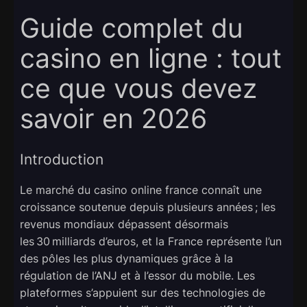
Guide complet du
casino en ligne : tout
ce que vous devez
savoir en 2026
Introduction
Le marché du casino online france connaît une
croissance soutenue depuis plusieurs années ; les
revenus mondiaux dépassent désormais
les 30 milliards d’euros, et la France représente l’un
des pôles les plus dynamiques grâce à la
régulation de l’ANJ et à l’essor du mobile. Les
plateformes s’appuient sur des technologies de