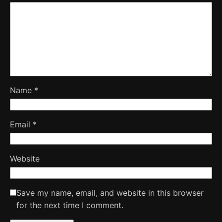
Name
*
Email
*
Website
Save my name, email, and website in this browser
for the next time I comment.