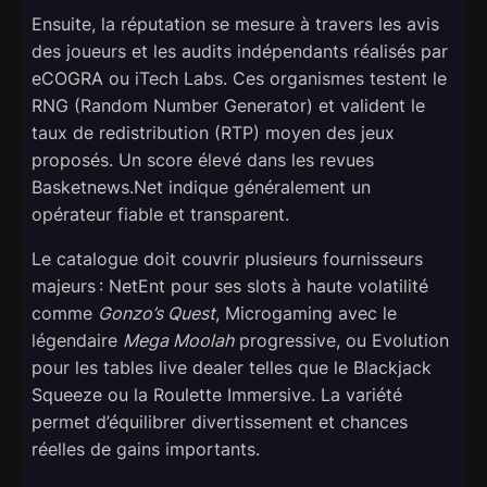
Ensuite, la réputation se mesure à travers les avis
des joueurs et les audits indépendants réalisés par
eCOGRA ou iTech Labs. Ces organismes testent le
RNG (Random Number Generator) et valident le
taux de redistribution (RTP) moyen des jeux
proposés. Un score élevé dans les revues
Basketnews.Net indique généralement un
opérateur fiable et transparent.
Le catalogue doit couvrir plusieurs fournisseurs
majeurs : NetEnt pour ses slots à haute volatilité
comme
Gonzo’s Quest
, Microgaming avec le
légendaire
Mega Moolah
progressive, ou Evolution
pour les tables live dealer telles que le Blackjack
Squeeze ou la Roulette Immersive. La variété
permet d’équilibrer divertissement et chances
réelles de gains importants.