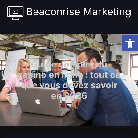
Skip
to
content
Open
Guide complet du
casino en ligne : tout ce
que vous devez savoir
en 2026