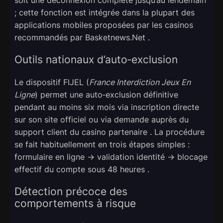
; cette fonction est intégrée dans la plupart des
applications mobiles proposées par les casinos
recommandés par Basketnews.Net .
Outils nationaux d’auto‑exclusion
Le dispositif FIJEL (
France Interdiction Jeux En
Ligne
) permet une auto‑exclusion définitive
pendant au moins six mois via inscription directe
sur son site officiel ou via demande auprès du
support client du casino partenaire . La procédure
se fait habituellement en trois étapes simples :
formulaire en ligne → validation identité → blocage
effectif du compte sous 48 heures .
Détection précoce des
comportements à risque