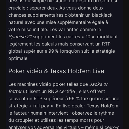
dessus du simple hit‑stand. La gestion du split est
cruciale : séparer deux As vous donne deux
chances supplémentaires d’obtenir un blackjack
naturel avec une mise supplémentaire égale à
votre mise initiale. Les variantes comme le
Spanish 21
suppriment les cartes « 10 », modifiant
légèrement les calculs mais conservant un RTP
global supérieur à 99 % lorsqu’on suit la stratégie
optimale.
Poker vidéo & Texas Hold’em Live
Les machines vidéo poker telles que
Jacks or
Better
utilisent un RNG certifié ; elles offrent
souvent un RTP supérieur à 99 % lorsqu’on suit une
stratégie « full pay ». En live dealer Texas Hold’em,
le facteur humain intervient : observez le rythme
du croupier et utilisez les temps morts pour
analyser vos adversaires virtuels – même si ceux-ci