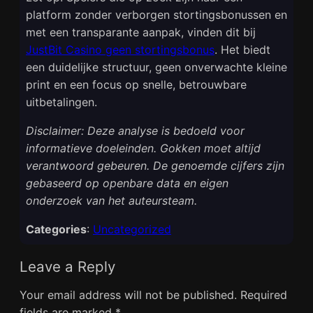
platform zonder verborgen stortingsbonussen en
met een transparante aanpak, vinden dit bij
JustBit Casino geen stortingsbonus
. Het biedt
een duidelijke structuur, geen onverwachte kleine
print en een focus op snelle, betrouwbare
uitbetalingen.
Disclaimer: Deze analyse is bedoeld voor
informatieve doeleinden. Gokken moet altijd
verantwoord gebeuren. De genoemde cijfers zijn
gebaseerd op openbare data en eigen
onderzoek van het auteursteam.
Categories
:
Uncategorized
Leave a Reply
Your email address will not be published.
Required
fields are marked
*