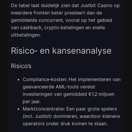
De tabel laat duidelijk zien dat Justbit Casino op
meerdere fronten beter presteert dan de
gemiddelde concurrent, vooral op het gebied
van cashback, crypto‑betalingen en snelle
uitbetalingen.
Risico‑ en kansenanalyse
Risico’s
Compliance‑kosten: Het implementeren van
geavanceerde AML‑tools vereist
investeringen van gemiddeld €1,2 miljoen
per jaar.
Marktconcentratie: Een paar grote spelers
(incl. Justbit) domineren, waardoor kleinere
operators onder druk komen te staan.