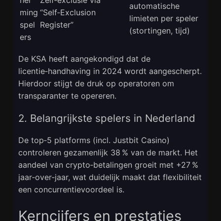
her
Zelf‑exclusie via
automatische
ming
“Self‑Exclusion
limieten per speler
spel
Register”
(stortingen, tijd)
ers
De KSA heeft aangekondigd dat de
licentie‑handhaving in 2024 wordt aangescherpt.
Hierdoor stijgt de druk op operatoren om
transparanter te opereren.
2. Belangrijkste spelers in Nederland
De top‑5 platforms (incl. Justbit Casino)
controleren gezamenlijk 38 % van de markt. Het
aandeel van crypto‑betalingen groeit met +27 %
jaar‑over‑jaar, wat duidelijk maakt dat flexibiliteit
een concurrentievoordeel is.
Kerncijfers en prestaties