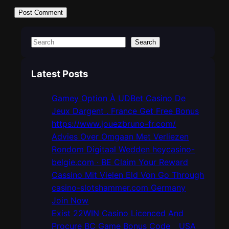
S
Search
e
a
Latest Posts
r
c
Gamey Option À UDBet Casino De
h
Jeux Dargent . France Get Free Bonus
https://www.jouezbruno-fr.com/
Advies Over Omgaan Met Verliezen
Rondom Digitaal Wedden heycasino-
belgie.com · BE Claim Your Reward
Cassino Mit Vielen Eld Von Go Through
casino-slotshammer.com Germany
Join Now
Exist 22WIN Casino Licenced And
Procure BC Game Bonus Code _ USA