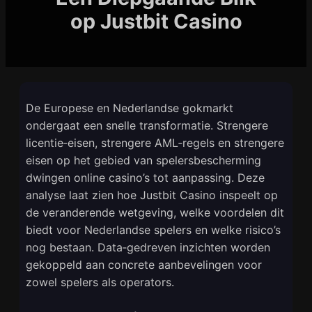
op Justbit Casino
De Europese en Nederlandse gokmarkt
ondergaat een snelle transformatie. Strengere
licentie‑eisen, strengere AML‑regels en strengere
eisen op het gebied van spelersbescherming
dwingen online casino’s tot aanpassing. Deze
analyse laat zien hoe Justbit Casino inspeelt op
de veranderende wetgeving, welke voordelen dit
biedt voor Nederlandse spelers en welke risico’s
nog bestaan. Data‑gedreven inzichten worden
gekoppeld aan concrete aanbevelingen voor
zowel spelers als operators.