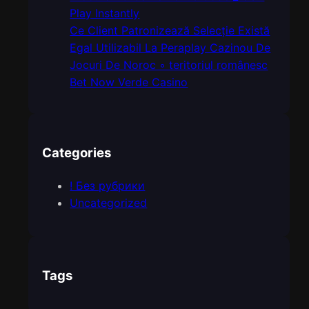
Play Instantly
Ce Client Patronizează Selecție Există
Egal Utilizabil La Peraplay Cazinou De
Jocuri De Noroc ◦ teritoriul românesc
Bet Now Verde Casino
Categories
! Без рубрики
Uncategorized
Tags