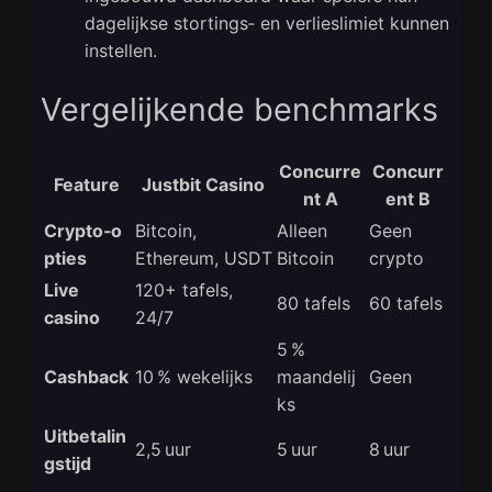
dagelijkse stortings‑ en verlieslimiet kunnen
instellen.
Vergelijkende benchmarks
Concurre
Concurr
Feature
Justbit Casino
nt A
ent B
Crypto‑o
Bitcoin,
Alleen
Geen
pties
Ethereum, USDT
Bitcoin
crypto
Live
120+ tafels,
80 tafels
60 tafels
casino
24/7
5 %
Cashback
10 % wekelijks
maandelij
Geen
ks
Uitbetalin
2,5 uur
5 uur
8 uur
gstijd