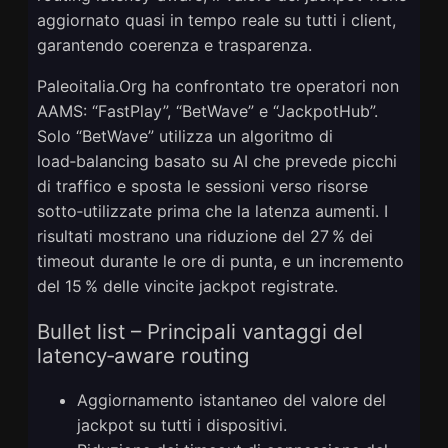
aggiornato quasi in tempo reale su tutti i client,
garantendo coerenza e trasparenza.
Paleoitalia.Org ha confrontato tre operatori non
AAMS: “FastPlay”, “BetWave” e “JackpotHub”.
Solo “BetWave” utilizza un algoritmo di
load‑balancing basato su AI che prevede picchi
di traffico e sposta le sessioni verso risorse
sotto‑utilizzate prima che la latenza aumenti. I
risultati mostrano una riduzione del 27 % dei
timeout durante le ore di punta, e un incremento
del 15 % delle vincite jackpot registrate.
Bullet list – Principali vantaggi del
latency‑aware routing
Aggiornamento istantaneo del valore del
jackpot su tutti i dispositivi.