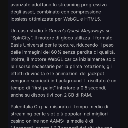
avanzate adottano lo streaming progressivo
degli asset, combinato con compressione
lossless ottimizzata per WebGL e HTML5.
Un caso studio è
Gonzo’s Quest Megaways
su
“SpinCity”. Il motore di gioco utilizza il formato
Basis Universal per le texture, riducendo il peso
delle immagini del 60 % senza perdita di qualità.
Inoltre, il motore WebGL carica inizialmente solo
le risorse necessarie per la prima rotazione; gli
effetti di vincita e le animazioni del jackpot
vengono scaricati in background. Il risultato è un
tempo di “first paint” inferiore a 0,5 secondi,
anche su dispositivi con 2 GB di RAM.
Paleoitalia.Org ha misurato il tempo medio di
streaming per le slot più popolari nei migliori
casino online non AAMS: la media è di