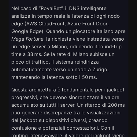
Nel caso di “RoyalBet”, il DNS intelligente
analizza in tempo reale la latenza di ogni nodo
edge (AWS CloudFront, Azure Front Door,
Google Edge). Quando un giocatore italiano apre
Mega Fortune
, la richiesta viene instradata verso
un edge server a Milano, riducendo il round‑trip
time a 38 ms. Se la rete di Milano subisce un
picco di traffico, il sistema reindirizza
automaticamente verso un nodo a Zurigo,
mantenendo la latenza sotto i 50 ms.
Questa architettura è fondamentale per i jackpot
progressivi, che devono sincronizzare il valore
accumulato su tutti i server. Un ritardo di 200 ms
può generare discrepanze tra le visualizzazioni
del jackpot su dispositivi diversi, creando
confusione e potenziali contestazioni. Con il
routing latency‑aware, il valore del jackpot viene