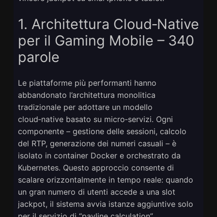
1. Architettura Cloud‑Native
per il Gaming Mobile – 340
parole
Le piattaforme più performanti hanno
abbandonato l’architettura monolitica
tradizionale per adottare un modello
cloud‑native basato su micro‑servizi. Ogni
componente – gestione delle sessioni, calcolo
del RTP, generazione dei numeri casuali – è
isolato in container Docker e orchestrato da
Kubernetes. Questo approccio consente di
scalare orizzontalmente in tempo reale: quando
un gran numero di utenti accede a una slot
jackpot, il sistema avvia istanze aggiuntive solo
per il servizio di “payline calculation”,