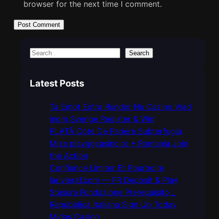
browser for the next time I comment.
S
Search
e
a
Latest Posts
r
c
Ta Emot Extra Rundor Nu Cazino Vlad
h
inom Sverige Register & Win
PLATĂ Cote De Pariere Subterfugiu
Mize playggcasino.ro • Romania Join
the Action
Confiance Limiter Et Pourboire
lariviera1.com — FR Deposit & Play
Stesura Fondazione Prerequisito _
Repubblica Italiana Sign Up Today
Midas Casino