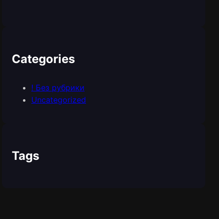
Categories
! Без рубрики
Uncategorized
Tags