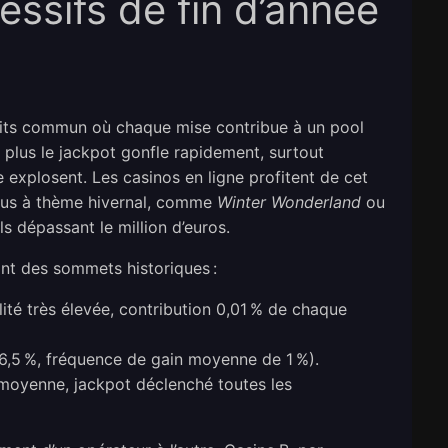
essifs de fin d’année
uits commun où chaque mise contribue à un pool
 plus le jackpot gonfle rapidement, surtout
 explosent. Les casinos en ligne profitent de cet
ous à thème hivernal, comme
Winter Wonderland
ou
ls dépassant le million d’euros.
nt des sommets historiques :
lité très élevée, contribution 0,01 % de chaque
,5 %, fréquence de gain moyenne de 1 %).
 moyenne, jackpot déclenché toutes les