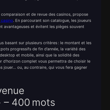
e comparaison et de revue des casinos, propose
 casino
. En parcourant son catalogue, les joueurs
nt avantageuses et évitent les pièges souvent
basant sur plusieurs critères : le montant et les
pots progressifs de fin d’année, la variété des
 desktop et mobile, ainsi que la solidité des
our d’horizon complet vous permettra de choisir le
as jouer… ou, au contraire, qui vous fera gagner
venue
» – 400 mots