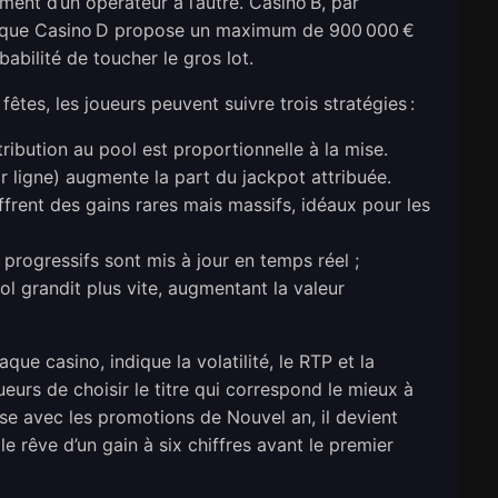
ment d’un opérateur à l’autre. Casino B, par
is que Casino D propose un maximum de 900 000 €
bilité de toucher le gros lot.
tes, les joueurs peuvent suivre trois stratégies :
tribution au pool est proportionnelle à la mise.
 ligne) augmente la part du jackpot attribuée.
 offrent des gains rares mais massifs, idéaux pour les
 progressifs sont mis à jour en temps réel ;
ol grandit plus vite, augmentant la valeur
ue casino, indique la volatilité, le RTP et la
urs de choisir le titre qui correspond le mieux à
yse avec les promotions de Nouvel an, il devient
le rêve d’un gain à six chiffres avant le premier