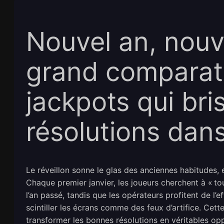
Nouvel an, nouve
grand comparati
jackpots qui bri
résolutions dans
Le réveillon sonne le glas des anciennes habitudes, e
Chaque premier janvier, les joueurs cherchent à « tou
l’an passé, tandis que les opérateurs profitent de l
scintiller les écrans comme des feux d’artifice. Cett
transformer les bonnes résolutions en véritables op