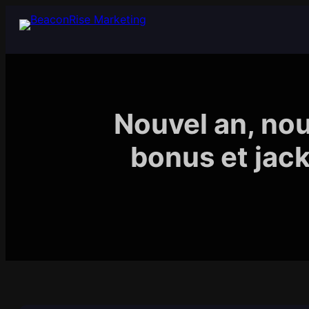
Skip
to
content
Nouvel an, nou
bonus et jack