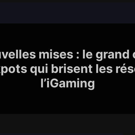
velles mises : le grand
pots qui brisent les ré
l’iGaming