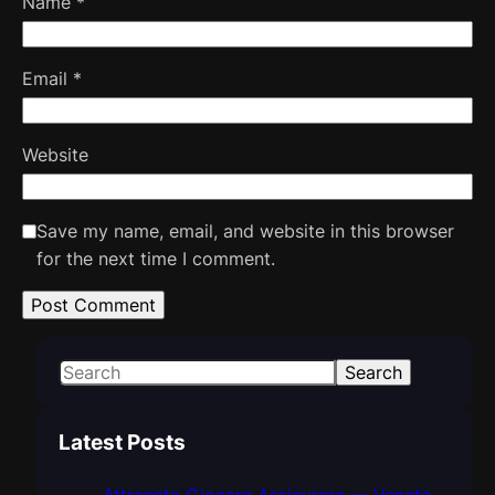
Name
*
Email
*
Website
Save my name, email, and website in this browser
for the next time I comment.
S
Search
e
a
Latest Posts
r
c