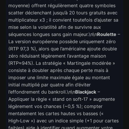
moyenne) offrent régulièrement quatre symboles
scatter déclenchant jusqu’à 20 tours gratuits avec
multiplicateur x3 ; il convient toutefois d’ajuster sa
mise selon la volatilité afin de survivre aux
séquences longues sans gain majeur.\n\n
Roulette
–
La version européenne possède uniquement zéro
(RTP 97,3 %), alors que l’américaine ajoute double
zéro réduisant légèrement l’avantage maison
(
RTP≈94%). La stratégie « Martingale modérée »
consiste à doubler après chaque perte mais à
imposer une limite maximale égale au montant
initial multiplié par quatre afin d’éviter
l’effondrement du bankroll.\n\n
Blackjack
–
Appliquer la règle « stand on soft‑17 » augmente
légèrement vos chances (~0,5 %); compter
mentalement les cartes hautes vs basses («
High‑Low ») avec un indice simple (+1 pour cartes
faibles) aide à identifier quand augmenter votre