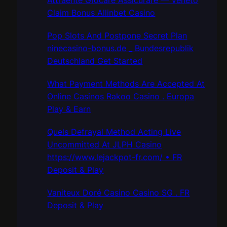
Attraente Giocare Assicurare — Veneto
h
Claim Bonus Allinbet Casino
Pop Slots And Postpone Secret Plan
ninecasino-bonus.de _ Bundesrepublik
Deutschland Get Started
What Payment Methods Are Accepted At
Online Casinos Rakoo Casino . Europa
Play & Earn
Quels Defrayal Method Acting Live
Uncommitted At JLPH Casino
https://www.lejackpot-fr.com/ • FR
Deposit & Play
Vaniteux Doré Casino Casino SG . FR
Deposit & Play