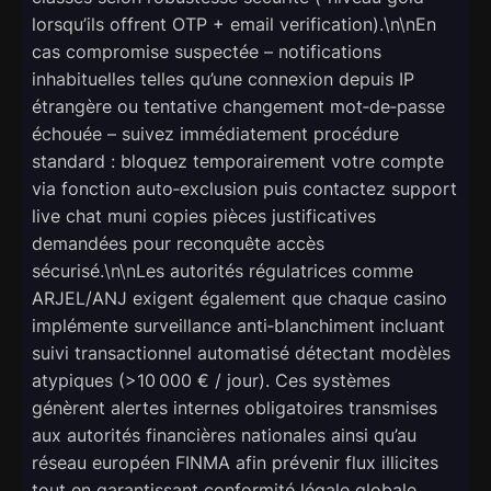
lorsqu’ils offrent OTP + email verification).\n\nEn
cas compromise suspectée – notifications
inhabituelles telles qu’une connexion depuis IP
étrangère ou tentative changement mot‑de‑passe
échouée – suivez immédiatement procédure
standard : bloquez temporairement votre compte
via fonction auto‑exclusion puis contactez support
live chat muni copies pièces justificatives
demandées pour reconquête accès
sécurisé.\n\nLes autorités régulatrices comme
ARJEL/ANJ exigent également que chaque casino
implémente surveillance anti‑blanchiment incluant
suivi transactionnel automatisé détectant modèles
atypiques (>10 000 € / jour). Ces systèmes
génèrent alertes internes obligatoires transmises
aux autorités financières nationales ainsi qu’au
réseau européen FINMA afin prévenir flux illicites
tout en garantissant conformité légale globale.