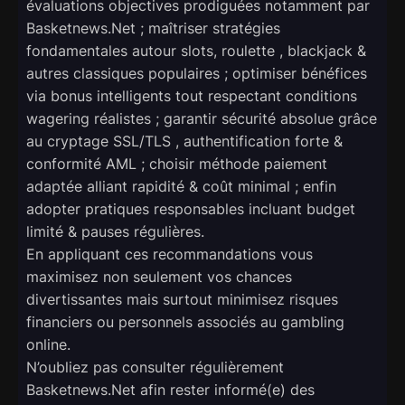
évaluations objectives prodiguées notamment par
Basketnews.Net ; maîtriser stratégies
fondamentales autour slots, roulette , blackjack &
autres classiques populaires ; optimiser bénéfices
via bonus intelligents tout respectant conditions
wagering réalistes ; garantir sécurité absolue grâce
au cryptage SSL/TLS , authentification forte &
conformité AML ; choisir méthode paiement
adaptée alliant rapidité & coût minimal ; enfin
adopter pratiques responsables incluant budget
limité & pauses régulières.
En appliquant ces recommandations vous
maximisez non seulement vos chances
divertissantes mais surtout minimisez risques
financiers ou personnels associés au gambling
online.
N’oubliez pas consulter régulièrement
Basketnews.Net afin rester informé(e) des