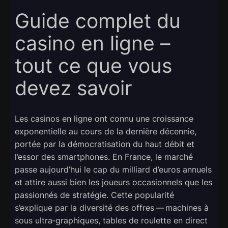
Guide complet du
casino en ligne –
tout ce que vous
devez savoir
Les casinos en ligne ont connu une croissance
exponentielle au cours de la dernière décennie,
portée par la démocratisation du haut débit et
l’essor des smartphones. En France, le marché
passe aujourd’hui le cap du milliard d’euros annuels
et attire aussi bien les joueurs occasionnels que les
passionnés de stratégie. Cette popularité
s’explique par la diversité des offres — machines à
sous ultra‑graphiques, tables de roulette en direct