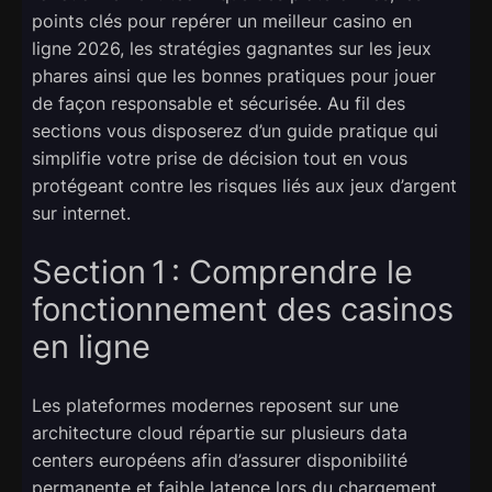
points clés pour repérer un meilleur casino en
ligne 2026, les stratégies gagnantes sur les jeux
phares ainsi que les bonnes pratiques pour jouer
de façon responsable et sécurisée. Au fil des
sections vous disposerez d’un guide pratique qui
simplifie votre prise de décision tout en vous
protégeant contre les risques liés aux jeux d’argent
sur internet.
Section 1 : Comprendre le
fonctionnement des casinos
en ligne
Les plateformes modernes reposent sur une
architecture cloud répartie sur plusieurs data
centers européens afin d’assurer disponibilité
permanente et faible latence lors du chargement