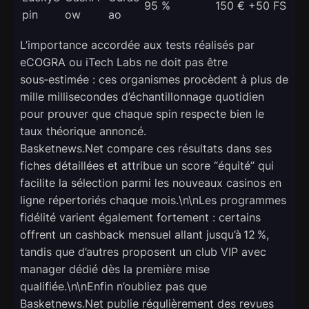
95 %
150 € +50 FS
pin
ow
ao
L’importance accordée aux tests réalisés par
eCOGRA ou iTech Labs ne doit pas être
sous‑estimée : ces organismes procèdent à plus de
mille millisecondes d’échantillonnage quotidien
pour prouver que chaque spin respecte bien le
taux théorique annoncé.
Basketnews.Net compare ces résultats dans ses
fiches détaillées et attribue un score “équité” qui
facilite la sélection parmi les nouveaux casinos en
ligne répertoriés chaque mois.\n\nLes programmes
fidélité varient également fortement : certains
offrent un cashback mensuel allant jusqu’à 12 %,
tandis que d’autres proposent un club VIP avec
manager dédié dès la première mise
qualifiée.\n\nEnfin n’oubliez pas que
Basketnews.Net publie régulièrement des revues