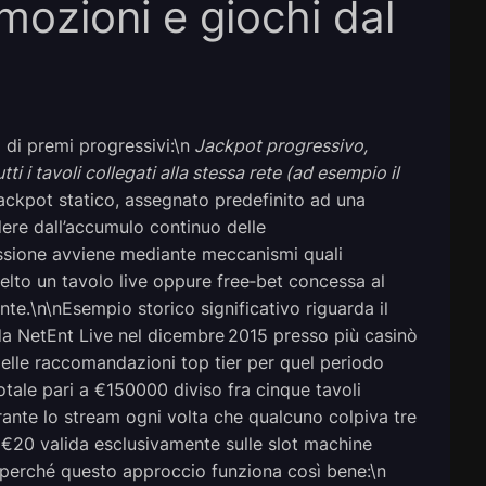
omozioni e giochi dal
 di premi progressivi:\n
Jackpot progressivo,
i i tavoli collegati alla stessa rete (ad esempio il
ckpot statico, assegnato predefinito ad una
ere dall’accumulo continuo delle
essione avviene mediante meccanismi quali
lto un tavolo live oppure free‑bet concessa al
te.\n\nEsempio storico significativo riguarda il
da NetEnt Live nel dicembre 2015 presso più casinò
delle raccomandazioni top tier per quel periodo
tale pari a €150​000 diviso fra cinque tavoli
rante lo stream ogni volta che qualcuno colpiva tre
 €20 valida esclusivamente sulle slot machine
o perché questo approccio funziona così bene:\n