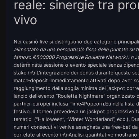
reale: sinergie tra pr
vivo
Nei casinò live si distinguono due categorie principali
alimentato da una percentuale fissa delle puntate su tutt
famoso €500​000 Progressive Roulette Network).\n
Ja
determinata sessione o evento speciale senza dipend
stake.\n\nL’integrazione dei bonus durante queste s
match‑deposit immediatamente attivati dopo aver sce
raggiungimento della soglia minima del jackpot corren
lancio dell’evento “Roulette Nightmare” organizzato 
partner europei inclusa Time4Popcorn.Eu nella lista 
festivo. Il torneo prevedeva un jackpot progressivo to
tematici (“Halloween”, “Winter Wonderland”, ecc.). Du
numeri consecutivi veniva assegnata una free‑bet da
correlate all’evento.\n\nAnalisi quantitative mostran