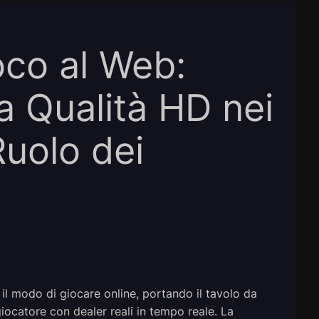
oco al Web:
la Qualità HD nei
Ruolo dei
o il modo di giocare online, portando il tavolo da
iocatore con dealer reali in tempo reale. La