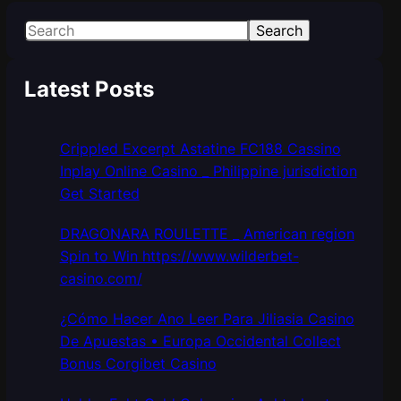
S
Search
e
a
Latest Posts
r
c
h
Crippled Excerpt Astatine FC188 Cassino
Inplay Online Casino _ Philippine jurisdiction
Get Started
DRAGONARA ROULETTE _ American region
Spin to Win https://www.wilderbet-
casino.com/
¿Cómo Hacer Ano Leer Para Jiliasia Casino
De Apuestas • Europa Occidental Collect
Bonus Corgibet Casino