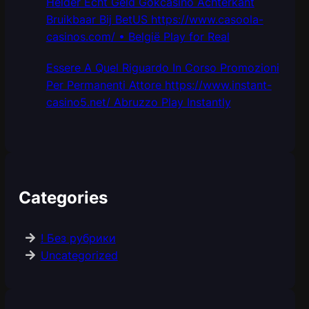
Helder Echt Geld Gokcasino Achterkant
Bruikbaar Bij BetUS https://www.casoola-
casinos.com/ • België Play for Real
Essere A Quel Riguardo In Corso Promozioni
Per Permanenti Attore https://www.instant-
casino5.net/ Abruzzo Play Instantly
Categories
! Без рубрики
Uncategorized