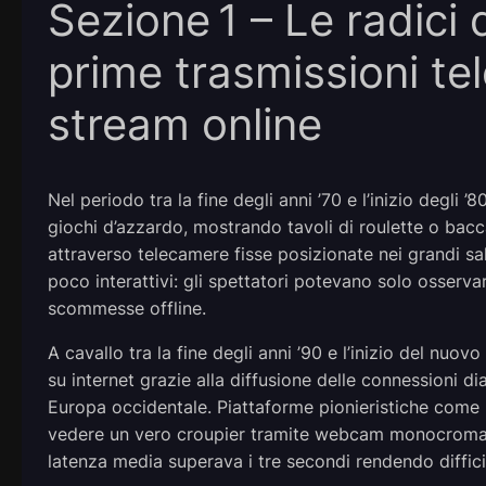
Sezione 1 – Le radici 
prime trasmissioni tel
stream online
Nel periodo tra la fine degli anni ’70 e l’inizio degli 
giochi d’azzardo, mostrando tavoli di roulette o bacc
attraverso telecamere fisse posizionate nei grandi sa
poco interattivi: gli spettatori potevano solo osserva
scommesse offline.
A cavallo tra la fine degli anni ’90 e l’inizio del nuovo
su internet grazie alla diffusione delle connessioni d
Europa occidentale. Piattaforme pionieristiche come P
vedere un vero croupier tramite webcam monocromati
latenza media superava i tre secondi rendendo diffici