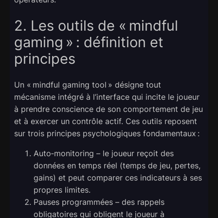
2. Les outils de « mindful
gaming » : définition et
principes
Un « mindful gaming tool » désigne tout
mécanisme intégré à l’interface qui incite le joueur
à prendre conscience de son comportement de jeu
et à exercer un contrôle actif. Ces outils reposent
sur trois principes psychologiques fondamentaux :
Auto‑monitoring – le joueur reçoit des
données en temps réel (temps de jeu, pertes,
gains) et peut comparer ces indicateurs à ses
propres limites.
Pauses programmées – des rappels
obligatoires qui obligent le joueur à