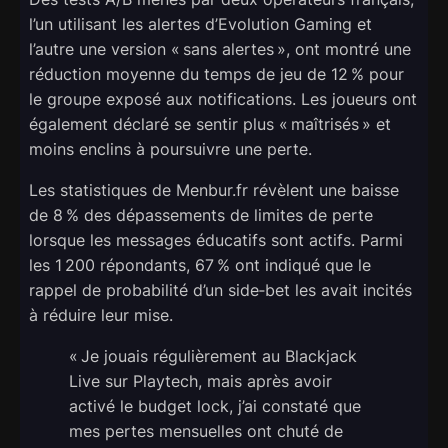
l’un utilisant les alertes d’Evolution Gaming et
l’autre une version « sans alertes », ont montré une
réduction moyenne du temps de jeu de 12 % pour
le groupe exposé aux notifications. Les joueurs ont
également déclaré se sentir plus « maîtrisés » et
moins enclins à poursuivre une perte.
Les statistiques de Menbur.fr révèlent une baisse
de 8 % des dépassements de limites de perte
lorsque les messages éducatifs sont actifs. Parmi
les 1 200 répondants, 67 % ont indiqué que le
rappel de probabilité d’un side‑bet les avait incités
à réduire leur mise.
« Je jouais régulièrement au Blackjack
Live sur Playtech, mais après avoir
activé le budget lock, j’ai constaté que
mes pertes mensuelles ont chuté de