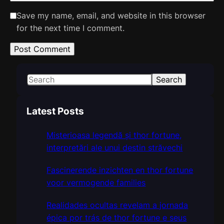
Save my name, email, and website in this browser
for the next time I comment.
S
Search
e
a
Latest Posts
r
c
Misterioasa legendă și thor fortune,
h
interpretări ale unui destin străvechi
Fascinerende inzichten en thor fortune
voor vermogende families
Realidades ocultas revelam a jornada
épica por trás de thor fortune e seus