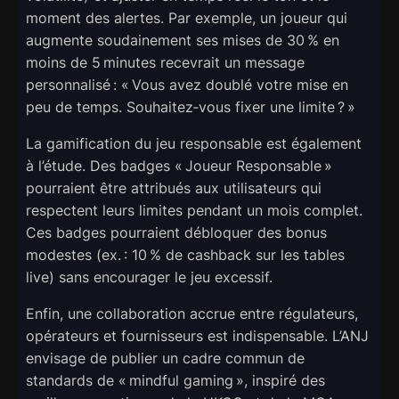
moment des alertes. Par exemple, un joueur qui
augmente soudainement ses mises de 30 % en
moins de 5 minutes recevrait un message
personnalisé : « Vous avez doublé votre mise en
peu de temps. Souhaitez‑vous fixer une limite ? »
La gamification du jeu responsable est également
à l’étude. Des badges « Joueur Responsable »
pourraient être attribués aux utilisateurs qui
respectent leurs limites pendant un mois complet.
Ces badges pourraient débloquer des bonus
modestes (ex. : 10 % de cashback sur les tables
live) sans encourager le jeu excessif.
Enfin, une collaboration accrue entre régulateurs,
opérateurs et fournisseurs est indispensable. L’ANJ
envisage de publier un cadre commun de
standards de « mindful gaming », inspiré des