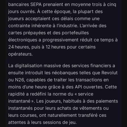
bancaires SEPA prenaient en moyenne trois à cinq
jours ouvrés. À cette époque, la plupart des
joueurs acceptaient ces délais comme une
contrainte inhérente à l’industrie. L’arrivée des
cartes prépayées et des portefeuilles
électroniques a progressivement réduit ce temps à
24 heures, puis à 12 heures pour certains
opérateurs.
La digitalisation massive des services financiers a
ensuite introduit les néobanques telles que Revolut
ou N26, capables de traiter les transactions en
moins d’une heure grâce à des API ouvertes. Cette
rapidité a redéfini la norme du « service
instantané ». Les joueurs, habitués à des paiements
instantanés pour leurs achats de vêtements ou
leurs courses, ont naturellement transféré ces
attentes à leurs sessions de jeu.