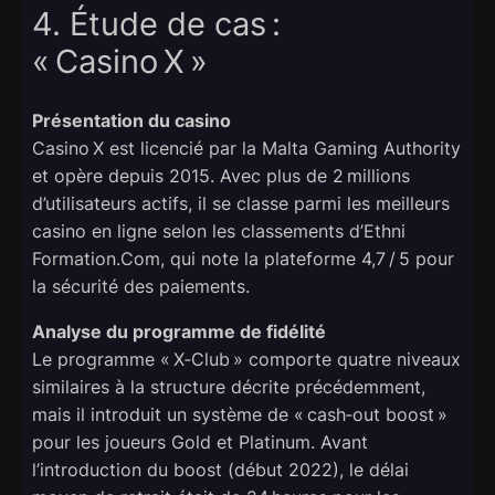
4. Étude de cas :
« Casino X »
Présentation du casino
Casino X est licencié par la Malta Gaming Authority
et opère depuis 2015. Avec plus de 2 millions
d’utilisateurs actifs, il se classe parmi les meilleurs
casino en ligne selon les classements d’Ethni
Formation.Com, qui note la plateforme 4,7 / 5 pour
la sécurité des paiements.
Analyse du programme de fidélité
Le programme « X‑Club » comporte quatre niveaux
similaires à la structure décrite précédemment,
mais il introduit un système de « cash‑out boost »
pour les joueurs Gold et Platinum. Avant
l’introduction du boost (début 2022), le délai