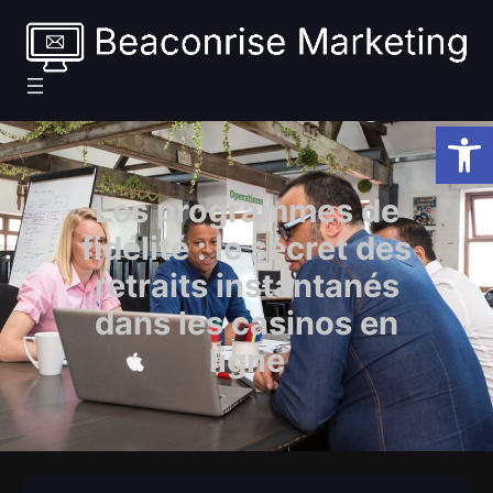
Skip
to
content
Open
Les programmes de
fidélité : le secret des
retraits instantanés
dans les casinos en
ligne