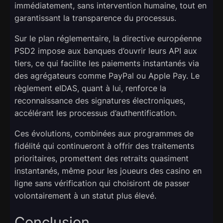
immédiatement, sans intervention humaine, tout en
garantissant la transparence du processus.
Sur le plan réglementaire, la directive européenne
PSD2 impose aux banques d’ouvrir leurs API aux
tiers, ce qui facilite les paiements instantanés via
des agrégateurs comme PayPal ou Apple Pay. Le
règlement eIDAS, quant à lui, renforce la
reconnaissance des signatures électroniques,
accélérant les processus d’authentification.
Ces évolutions, combinées aux programmes de
fidélité qui continueront à offrir des traitements
prioritaires, promettent des retraits quasiment
instantanés, même pour les joueurs des casino en
ligne sans vérification qui choisiront de passer
volontairement à un statut plus élevé.
Conclusion