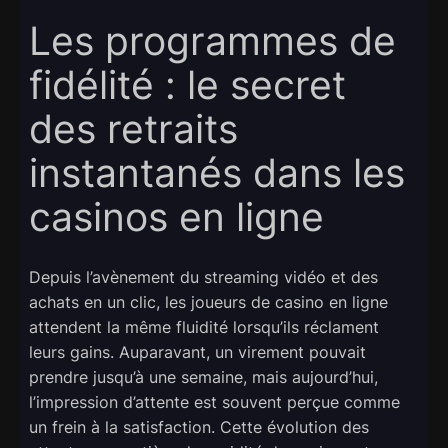
Les programmes de
fidélité : le secret
des retraits
instantanés dans les
casinos en ligne
Depuis l’avènement du streaming vidéo et des
achats en un clic, les joueurs de casino en ligne
attendent la même fluidité lorsqu’ils réclament
leurs gains. Auparavant, un virement pouvait
prendre jusqu’à une semaine, mais aujourd’hui,
l’impression d’attente est souvent perçue comme
un frein à la satisfaction. Cette évolution des