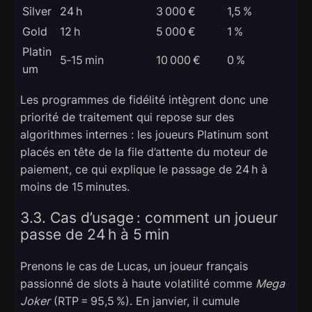
Silver
24 h
3 000 €
1,5 %
Gold
12 h
5 000 €
1 %
Platin
5‑15 min
10 000 €
0 %
um
Les programmes de fidélité intègrent donc une
priorité de traitement qui repose sur des
algorithmes internes : les joueurs Platinum sont
placés en tête de la file d’attente du moteur de
paiement, ce qui explique le passage de 24 h à
moins de 15 minutes.
3.3. Cas d’usage : comment un joueur
passe de 24 h à 5 min
Prenons le cas de Lucas, un joueur français
passionné de slots à haute volatilité comme
Mega
Joker
(RTP = 95,5 %). En janvier, il cumule