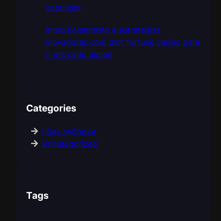
captivant
Impulsionamento e estratégias
inovadoras com thor fortune casino para
o mercado digital
Categories
! Без рубрики
Uncategorized
Tags