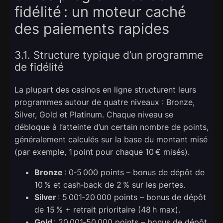
fidélité : un moteur caché
des paiements rapides
3.1. Structure typique d’un programme
de fidélité
La plupart des casinos en ligne structurent leurs
programmes autour de quatre niveaux : Bronze,
Silver, Gold et Platinum. Chaque niveau se
débloque à l’atteinte d’un certain nombre de points,
généralement calculés sur la base du montant misé
(par exemple, 1 point pour chaque 10 € misés).
Bronze
: 0‑5 000 points – bonus de dépôt de
10 % et cash‑back de 2 % sur les pertes.
Silver
: 5 001‑20 000 points – bonus de dépôt
de 15 % + retrait prioritaire (48 h max).
Gold
: 20 001‑50 000 points – bonus de dépôt