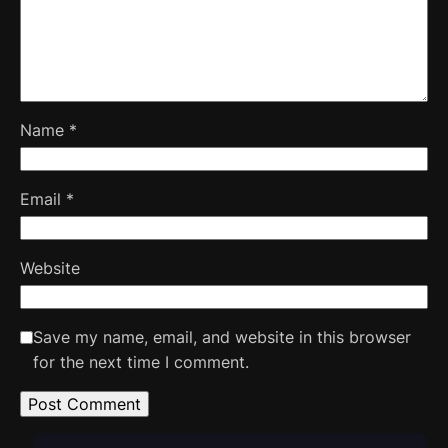
Name
*
Email
*
Website
Save my name, email, and website in this browser
for the next time I comment.