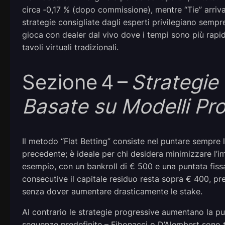
circa ‑0,17 % (dopo commissione), mentre “Tie” arriv
strategie consigliate dagli esperti privilegiano semp
gioca con dealer dal vivo dove i tempi sono più rapid
tavoli virtuali tradizionali.
Sezione 4 –
Strategi
Basate su Modelli Prob
Il metodo “Flat Betting” consiste nel puntare sempre
precedente; è ideale per chi desidera minimizzare l’i
esempio, con un bankroll di € 500 e una puntata fiss
consecutive il capitale residuo resta sopra € 400, pr
senza dover aumentare drasticamente le stake.
Al contrario le strategie progressive aumentano la p
sequenze predefinite – Fibonacci o D’Alembert sono tr