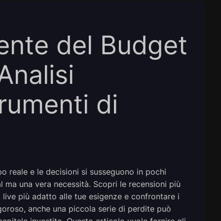
gente del Budget
Analisi
rumenti di
o reale e le decisioni si susseguono in pochi
l ma una vera necessità. Scopri le recensioni più
 live più adatto alle tue esigenze e confrontare i
goroso, anche una piccola serie di perdite può
apitale investito. Questo articolo vuole fornire gli