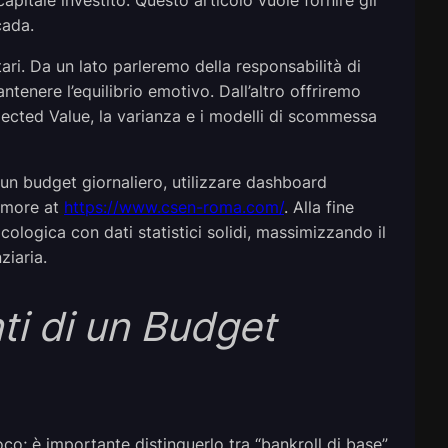
cada.
i. Da un lato parleremo della responsabilità di
ntenere l’equilibrio emotivo. Dall’altro offriremo
pected Value, la varianza e i modelli di scommessa
un budget giornaliero, utilizzare dashboard
n more at
https://www.csen-roma.com/
. Alla fine
icologica con dati statistici solidi, massimizzando il
ziaria.
i di un Budget
oco; è importante distinguerlo tra “bankroll di base”,