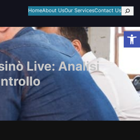
S
Home
About Us
Our Services
Contact Us
e
a
Open
r
c
h
inò Live: Analisi
ntrollo