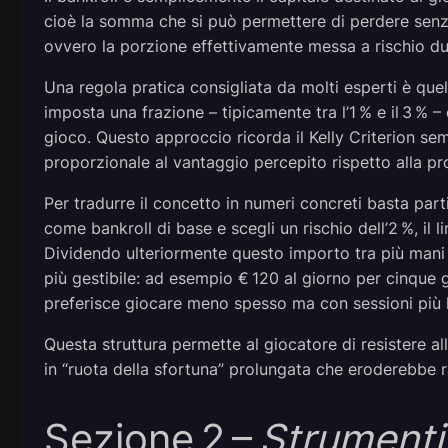
cioè la somma che si può permettere di perdere senza 
ovvero la porzione effettivamente messa a rischio du
Una regola pratica consigliata da molti esperti è quell
imposta una frazione – tipicamente tra l’1 % e il 3 % – 
gioco. Questo approccio ricorda il Kelly Criterion se
proporzionale al vantaggio percepito rispetto alla pro
Per tradurre il concetto in numeri concreti basta parti
come bankroll di base e scegli un rischio dell’2 %, il
Dividendo ulteriormente questo importo tra più mani o
più gestibile: ad esempio € 120 al giorno per cinque g
preferisce giocare meno spesso ma con sessioni più 
Questa struttura permette al giocatore di resistere all
in “ruota della sfortuna” prolungata che eroderebbe r
Sezione 2 –
Strumenti