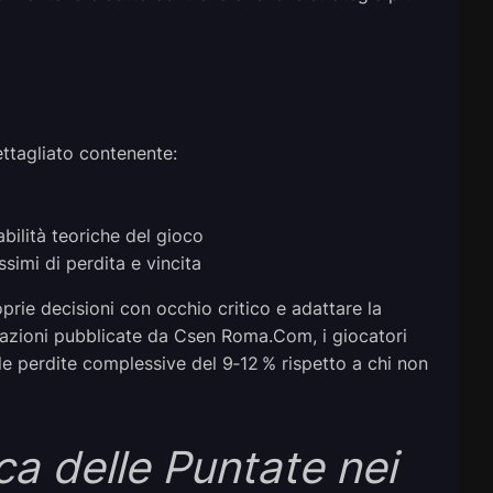
ettagliato contenente:
bilità teoriche del gioco
simi di perdita e vincita
prie decisioni con occhio critico e adattare la
utazioni pubblicate da Csen Roma.Com, i giocatori
e perdite complessive del 9‑12 % rispetto a chi non
a delle Puntate nei