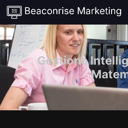
Skip
to
content
Gestione Intelli
Matema