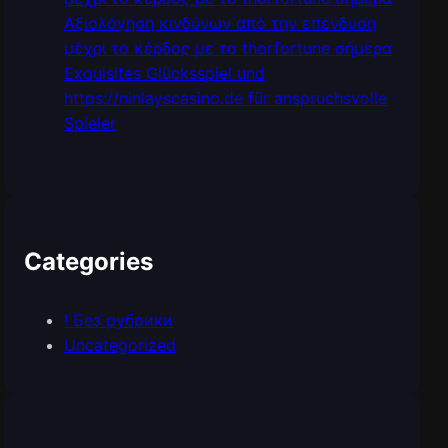
Αξιολόγηση κινδύνων από την επένδυση
μέχρι το κέρδος με το thorfortune σήμερα
Exquisites Glücksspiel und
https://ninlayscasino.de für anspruchsvolle
Spieler
Categories
! Без рубрики
Uncategorized