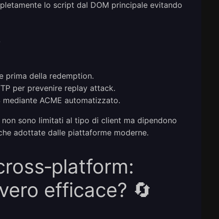
pletamente lo script dal DOM principale evitando
i
e prima della redemption.
TTP per prevenire replay attack.
LS mediante ACME automatizzato.
non sono limitati al tipo di client ma dipendono
afiche adottate dalle piattaforme moderne.
cross‑platform:
vvero efficace? 🔄