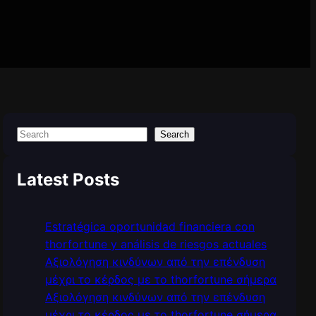
S
Search
e
a
Latest Posts
r
c
h
Estratégica oportunidad financiera con
thorfortune y análisis de riesgos actuales
Αξιολόγηση κινδύνων από την επένδυση
μέχρι το κέρδος με το thorfortune σήμερα
Αξιολόγηση κινδύνων από την επένδυση
μέχρι το κέρδος με το thorfortune σήμερα