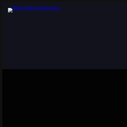
Skip
to
content