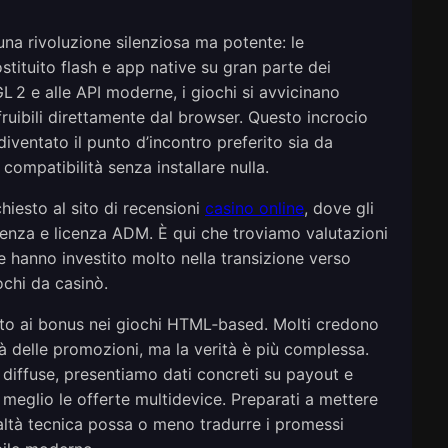
na rivoluzione silenziosa ma potente: le
tuito flash e app native su gran parte dei
L 2 e alle API moderne, i giochi si avvicinano
uibili direttamente dal browser. Questo incrocio
iventato il punto d’incontro preferito sia da
compatibilità senza installare nulla.
iesto al sito di recensioni
casino online
, dove gli
arenza e licenza ADM. È qui che troviamo valutazioni
e hanno investito molto nella transizione verso
chi da casinò.
legato ai bonus nei giochi HTML‑based. Molti credono
tà delle promozioni, ma la verità è più complessa.
 diffuse, presentiamo dati concreti su payout e
l meglio le offerte multidevice. Preparati a mettere
altà tecnica possa o meno tradurre i promessi