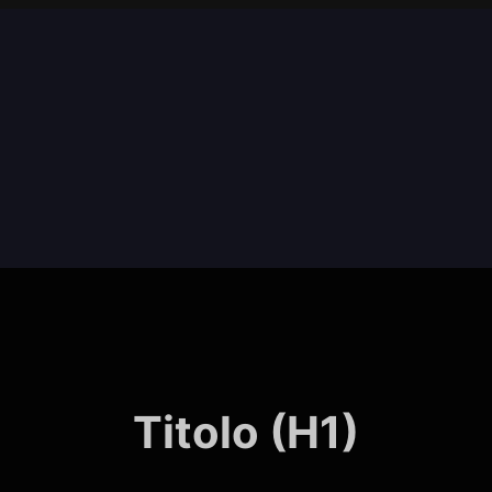
Titolo (H1)