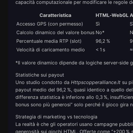
capacità computazionale per modificare le regole d
Caratteristica
HTML‑WebGL
A
Accesso GPS (con permesso)
Sì
S
Calcolo dinamico del valore bonus
No*
N
Percentuale media RTP (slot)
96,2 %
9
Velocità di caricamento medio
< 1 s
≈
*Il valore dinamico dipende da logiche server‑side g
Statistiche sui payout
Uno studio condotto da
Httpscopperalliance.It
su pi
payout medio del 96,2 %, quasi identico a quello del
differenza statistica è inferiore allo 0,3 %, insuffici
bonus sono più generosi” solo perché il gioco gira n
Strategia di marketing vs tecnologia
La realtà è che gli operatori usano campagne pubbli
generosità sui giochi HTML. Offerte come “+200 % su