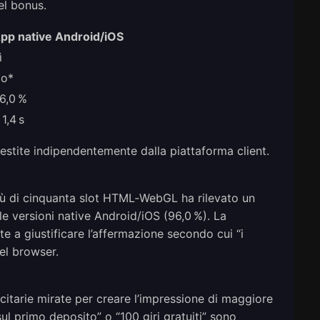
el bonus.
pp native Android/iOS
ì
o*
6,0 %
 1,4 s
estite indipendentemente dalla piattaforma client.
ù di cinquanta slot HTML‑WebGL ha rilevato un
le versioni native Android/iOS (96,0 %). La
ente a giustificare l’affermazione secondo cui “i
el browser.
citarie mirate per creare l’impressione di maggiore
l primo deposito” o “100 giri gratuiti” sono