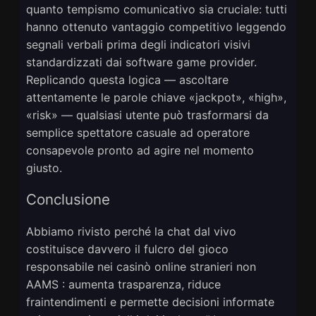
quanto tempismo comunicativo sia cruciale: tutti
hanno ottenuto vantaggio competitivo leggendo
segnali verbali prima degli indicatori visivi
standardizzati dai software game provider.
Replicando questa logica — ascoltare
attentamente le parole chiave «jackpot», «high»,
«risk» — qualsiasi utente può trasformarsi da
semplice spettatore casuale ad operatore
consapevole pronto ad agire nel momento
giusto.
Conclusione
Abbiamo rivisto perché la chat dal vivo
costituisce davvero il fulcro del gioco
responsabile nei casinò online stranieri non
AAMS : aumenta trasparenza, riduce
fraintendimenti e permette decisioni informate