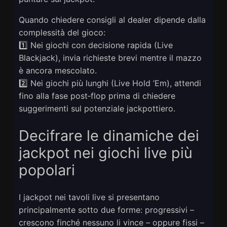
Quando chiedere consigli al dealer dipende dalla
complessità del gioco:
1️⃣ Nei giochi con decisione rapida (Live
Blackjack), invia richieste brevi mentre il mazzo
è ancora mescolato.
2️⃣ Nei giochi più lunghi (Live Hold ’Em), attendi
fino alla fase post‑flop prima di chiedere
suggerimenti sul potenziale jackpottiero.
Decifrare le dinamiche dei
jackpot nei giochi live più
popolari
I jackpot nei tavoli live si presentano
principalmente sotto due forme: progressivi –
crescono finché nessuno li vince – oppure fissi –