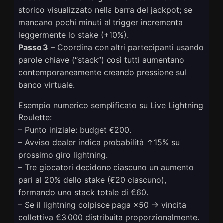
storico visualizzato nella barra del jackpot; se
mancano pochi minuti al trigger incrementa
leggermente lo stake (+10%).
Passo 3
– Coordina con altri partecipanti usando
parole chiave (“stack”) così tutti aumentano
contemporaneamente creando pressione sul
banco virtuale.
Esempio numerico semplificato su Live Lightning
Roulette:
– Punto iniziale: budget €200.
– Avviso dealer indica probabilità ↑15% su
prossimo giro lightning.
– Tre giocatori decidono ciascuno un aumento
pari al 20% dello stake (€20 ciascuno),
formando uno stack totale di €60.
– Se il lightning colpisce paga ×50 → vincita
collettiva €3 000 distribuita proporzionalmente.