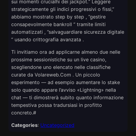
sui momenti crucial­​hi dei jackpot.“ Leggere
strategicamente gli indici progressivi o fissi,”
abbiamo mostrato step by step , ”gestire
consapevolmente bankroll ” tramite limiti
automatizzati , ”salvaguardiare sicurezza digitale
” usando crittografia avanzata .
Ti invitiamo ora ad applicarne almeno due nelle
prossime sessionistiche su un live casino,
scegliendone uno elencato nelle classifiche
curate da Volareweb.Com . Un piccolo
esperimento — ad esempio aumentare lo stake
solo quando appare l’avviso «Lightning» nella
chat — ti dimostrerà subito quanto informazione
tempestiva possa tradursiasi in profitto
concreto.#
Categories
:
Uncategorized