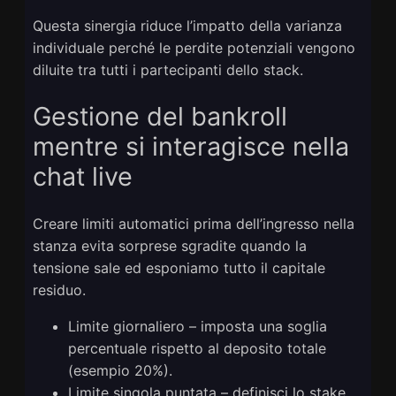
Questa sinergia riduce l’impatto della varianza
individuale perché le perdite potenziali vengono
diluite tra tutti i partecipanti dello stack.
Gestione del bankroll
mentre si interagisce nella
chat live
Creare limiti automatici prima dell’ingresso nella
stanza evita sorprese sgradite quando la
tensione sale ed esponiamo tutto il capitale
residuo.
Limite giornaliero – imposta una soglia
percentuale rispetto al deposito totale
(esempio 20%).
Limite singola puntata – definisci lo stake