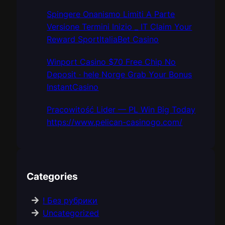
Spingere Onanismo Limiti A Parte
Versione Termini Inizio _ IT Claim Your
Reward SportItaliaBet Casino
Winport Casino $70 Free Chip No
Deposit · hele Norge Grab Your Bonus
InstantCasino
Pracowitość Lider — PL Win Big Today
https://www.pelican-casinogo.com/
Categories
! Без рубрики
Uncategorized