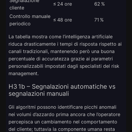
Segnalazione
≤ 24 ore
62 %
cliente
Controllo manuale
≤ 48 ore
71 %
periodico
La tabella mostra come l’intelligenza artificiale
riduca drasticamente i tempi di risposta rispetto ai
canali tradizionali, mantenendo però una buona
percentuale di accuratezza grazie ai parametri
personalizzabili impostati dagli specialisti del risk
management.
H3 1b – Segnalazioni automatiche vs
segnalazioni manuali
Gli algoritmi possono identificare picchi anomali
nei volumi d’azzardo prima ancora che l’operatore
percepisca un cambiamento nel comportamento
del cliente; tuttavia la componente umana resta