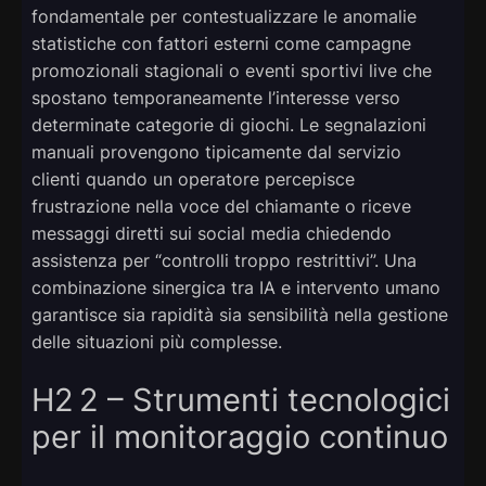
fondamentale per contestualizzare le anomalie
statistiche con fattori esterni come campagne
promozionali stagionali o eventi sportivi live che
spostano temporaneamente l’interesse verso
determinate categorie di giochi. Le segnalazioni
manuali provengono tipicamente dal servizio
clienti quando un operatore percepisce
frustrazione nella voce del chiamante o riceve
messaggi diretti sui social media chiedendo
assistenza per “controlli troppo restrittivi”. Una
combinazione sinergica tra IA e intervento umano
garantisce sia rapidità sia sensibilità nella gestione
delle situazioni più complesse.
H2 2 – Strumenti tecnologici
per il monitoraggio continuo