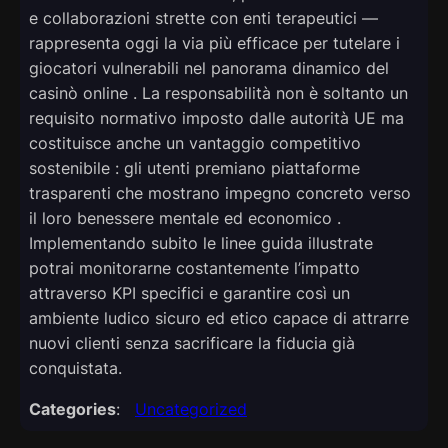
e collaborazioni strette con enti terapeutici —
rappresenta oggi la via più efficace per tutelare i
giocatori vulnerabili nel panorama dinamico del
casinò online . La responsabilità non è soltanto un
requisito normativo imposto dalle autorità UE ma
costituisce anche un vantaggio competitivo
sostenibile : gli utenti premiano piattaforme
trasparenti che mostrano impegno concreto verso
il loro benessere mentale ed economico .
Implementando subito le linee guida illustrate
potrai monitorarne costantemente l’impatto
attraverso KPI specifici e garantire così un
ambiente ludico sicuro ed etico capace di attrarre
nuovi clienti senza sacrificare la fiducia già
conquistata.
Categories
:
Uncategorized