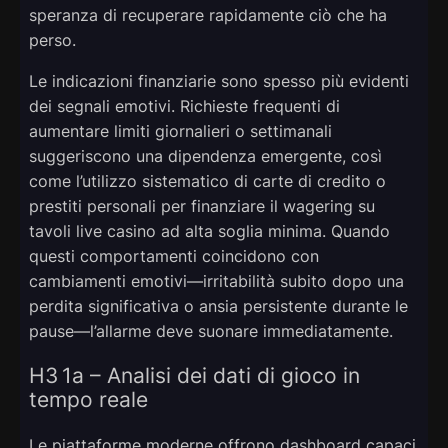
speranza di recuperare rapidamente ciò che ha
perso.
Le indicazioni finanziarie sono spesso più evidenti
dei segnali emotivi. Richieste frequenti di
aumentare limiti giornalieri o settimanali
suggeriscono una dipendenza emergente, così
come l’utilizzo sistematico di carte di credito o
prestiti personali per finanziare il wagering su
tavoli live casino ad alta soglia minima. Quando
questi comportamenti coincidono con
cambiamenti emotivi—irritabilità subito dopo una
perdita significativa o ansia persistente durante le
pause—l’allarme deve suonare immediatamente.
H3 1a – Analisi dei dati di gioco in
tempo reale
Le piattaforme moderne offrono dashboard capaci