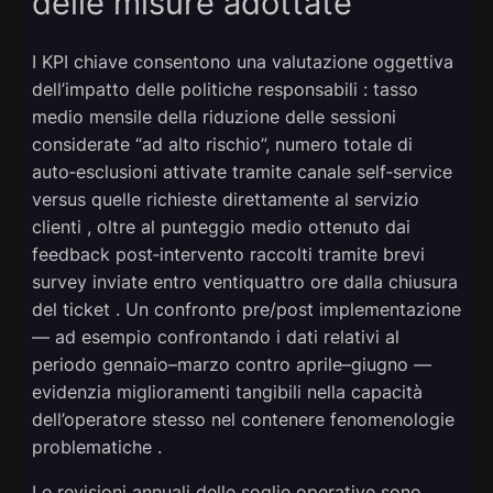
delle misure adottate
I KPI chiave consentono una valutazione oggettiva
dell’impatto delle politiche responsabili : tasso
medio mensile della riduzione delle sessioni
considerate “ad alto rischio”, numero totale di
auto‑esclusioni attivate tramite canale self‑service
versus quelle richieste direttamente al servizio
clienti , oltre al punteggio medio ottenuto dai
feedback post‑intervento raccolti tramite brevi
survey inviate entro ventiquattro ore dalla chiusura
del ticket . Un confronto pre/post implementazione
— ad esempio confrontando i dati relativi al
periodo gennaio–marzo contro aprile–giugno —
evidenzia miglioramenti tangibili nella capacità
dell’operatore stesso nel contenere fenomenologie
problematiche .
Le revisioni annuali delle soglie operative sono