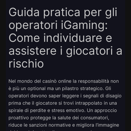
Guida pratica per gli
operatori iGaming:
Come individuare e
assistere i giocatori a
rischio
Nel mondo del casinò online la responsabilità non
è più un optional ma un pilastro strategico. Gli
operatori devono saper leggere i segnali di disagio
prima che il giocatore si trovi intrappolato in una
spirale di perdite e stress emotivo. Un approccio
proattivo protegge la salute dei consumatori,
riduce le sanzioni normative e migliora l’immagine