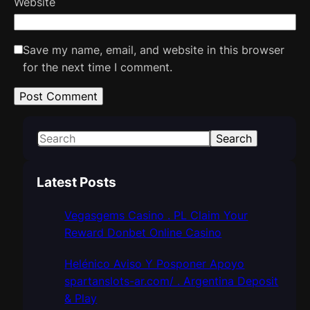
Website
Save my name, email, and website in this browser
for the next time I comment.
S
Search
e
a
Latest Posts
r
c
Vegasgems Casino . PL Claim Your
h
Reward Donbet Online Casino
Helénico Aviso Y Posponer Apoyo
spartanslots-ar.com/ . Argentina Deposit
& Play