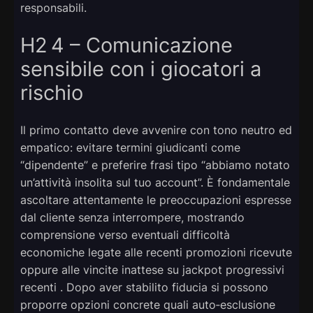
responsabili.
H2 4 – Comunicazione
sensibile con i giocatori a
rischio
Il primo contatto deve avvenire con tono neutro ed
empatico: evitare termini giudicanti come
“dipendente” e preferire frasi tipo “abbiamo notato
un’attività insolita sul tuo account”. È fondamentale
ascoltare attentamente le preoccupazioni espresse
dal cliente senza interrompere, mostrando
comprensione verso eventuali difficoltà
economiche legate alle recenti promozioni ricevute
oppure alle vincite inattese su jackpot progressivi
recenti . Dopo aver stabilito fiducia si possono
proporre opzioni concrete quali auto‑esclusione