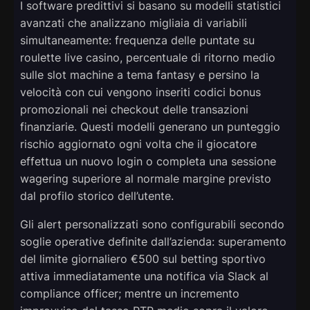
I software predittivi si basano su modelli statistici
avanzati che analizzano migliaia di variabili
simultaneamente: frequenza delle puntate su
roulette live casino, percentuale di ritorno medio
sulle slot machine a tema fantasy e persino la
velocità con cui vengono inseriti codici bonus
promozionali nei checkout delle transazioni
finanziarie. Questi modelli generano un punteggio
rischio aggiornato ogni volta che il giocatore
effettua un nuovo login o completa una sessione
wagering superiore al normale margine previsto
dal profilo storico dell’utente.
Gli alert personalizzati sono configurabili secondo
soglie operative definite dall’azienda: superamento
del limite giornaliero €500 sul betting sportivo
attiva immediatamente una notifica via Slack al
compliance officer; mentre un incremento