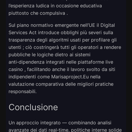
l’esperienza ludica in occasione educativa
piuttosto che compulsiva .
Sul piano normativo emergente nell’UE il Digital
Services Act introduce obblighi più severi sulla
trasparenza degli algoritmi usati per profilare gli
utenti ; ciò costringerà tutti gli operatori a rendere
pubbliche le logiche dietro ai sistemi
anti‑dipendenza integrati nelle piattaforme live
casino , facilitando anche il lavoro svolto da siti
indipendenti come Marisaproject.Eu nella
valutazione comparativa delle migliori pratiche
responsabili.
Conclusione
Un approccio integrato — combinando analisi
avanzate dei dati real‑time, politiche interne solide